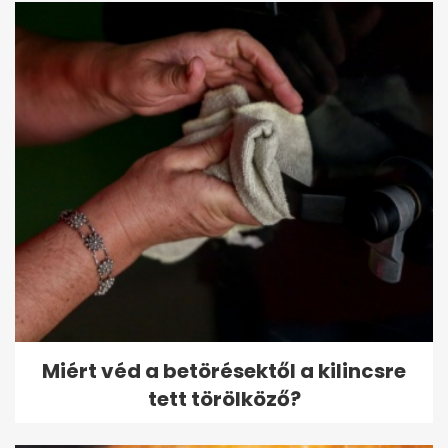
Miért véd a betörésektől a kilincsre
tett törölköző?