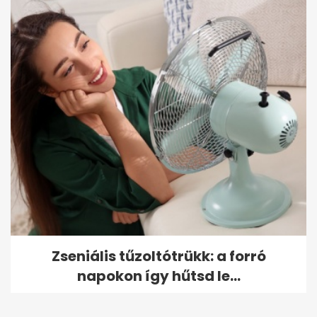
Zseniális tűzoltótrükk: a forró
napokon így hűtsd le...