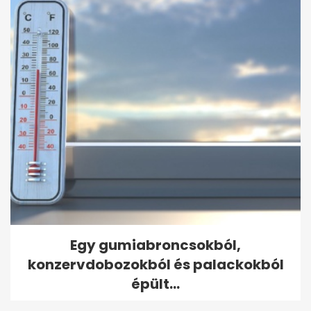
Egy gumiabroncsokból,
konzervdobozokból és palackokból
épült...