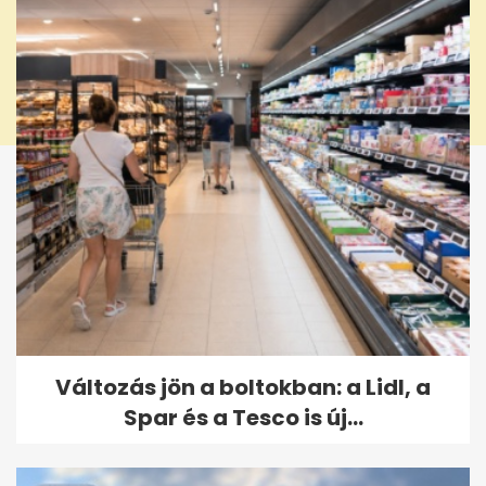
Változás jön a boltokban: a Lidl, a
Spar és a Tesco is új...