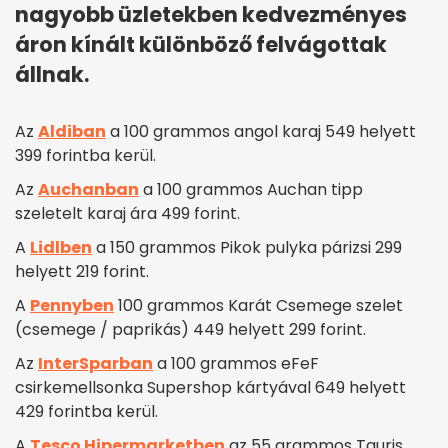
nagyobb üzletekben kedvezményes
áron kínált különböző felvágottak
állnak.
Az
Aldiban
a 100 grammos angol karaj 549 helyett
399 forintba kerül.
Az
Auchanban
a 100 grammos Auchan tipp
szeletelt karaj ára 499 forint.
A
Lidlben
a 150 grammos Pikok pulyka párizsi 299
helyett 219 forint.
A
Pennyben
100 grammos Karát Csemege szelet
(csemege / paprikás) 449 helyett 299 forint.
Az
InterSparban
a 100 grammos eFeF
csirkemellsonka Supershop kártyával 649 helyett
429 forintba kerül.
A
Tesco Hipermarketben
az 55 grammos Tauris