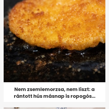
Nem zsemlemorzsa, nem liszt: a
rántott hús másnap is ropogós...