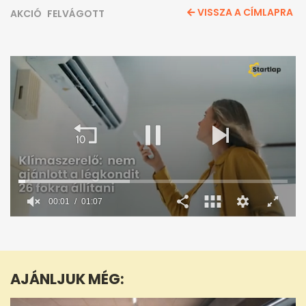
VISSZA A CÍMLAPRA
AKCIÓ
FELVÁGOTT
00:02
01:07
0
seconds
of
1
minute,
AJÁNLJUK MÉG:
7
seconds