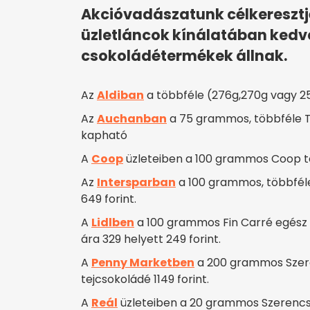
Akcióvadászatunk célkeresztj
üzletláncok kínálatában ked
csokoládétermékek állnak.
Az
Aldiban
a többféle (276g,270g vagy 250
Az
Auchanban
a 75 grammos, többféle To
kapható
A
Coop
üzleteiben a 100 grammos Coop tej
Az
Intersparban
a 100 grammos, többféle
649 forint.
A
Lidlben
a 100 grammos Fin Carré egész 
ára 329 helyett 249 forint.
A
Penny Marketben
a 200 grammos Szere
tejcsokoládé 1149 forint.
A
Reál
üzleteiben a 20 grammos Szerencsi