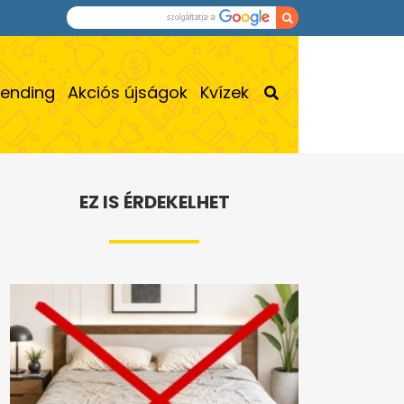
rending
Akciós újságok
Kvízek
EZ IS ÉRDEKELHET