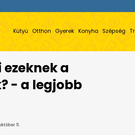
Kütyü
Otthon
Gyerek
Konyha
Szépség
T
ni ezeknek a
 - a legjobb
október 11.