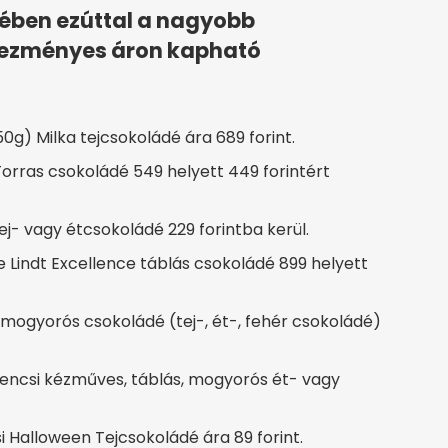
ében ezúttal a nagyobb
vezményes áron kapható
g) Milka tejcsokoládé ára 689 forint.
rras csokoládé 549 helyett 449 forintért
- vagy étcsokoládé 229 forintba kerül.
 Lindt Excellence táblás csokoládé 899 helyett
mogyorós csokoládé (tej-, ét-, fehér csokoládé)
ncsi kézműves, táblás, mogyorós ét- vagy
 Halloween Tejcsokoládé ára 89 forint.