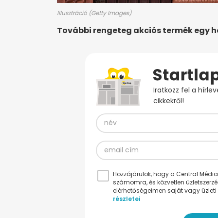
Illusztráció (Getty Images)
További rengeteg akciós termék egy 
Iratkozz fel a hírl
cikkekről!
Hozzájárulok, hogy a Central Médiacs
számomra, és közvetlen üzletszerz
elérhetőségeimen saját vagy üzleti 
részletei