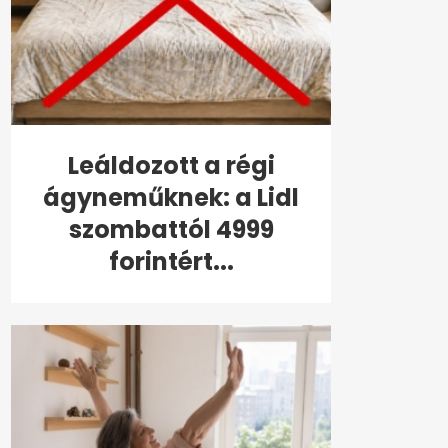
Leáldozott a régi
ágyneműknek: a Lidl
szombattól 4999
forintért...