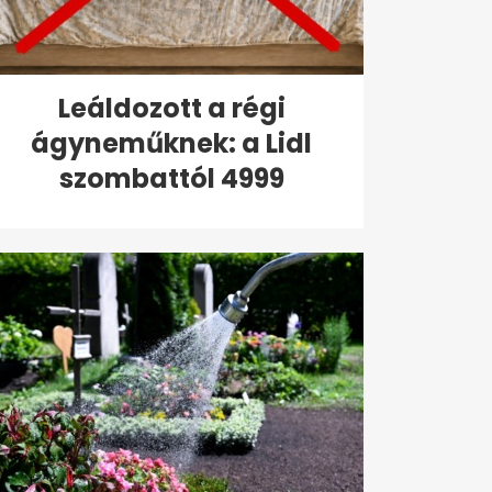
Leáldozott a régi
ágyneműknek: a Lidl
szombattól 4999
forintért...