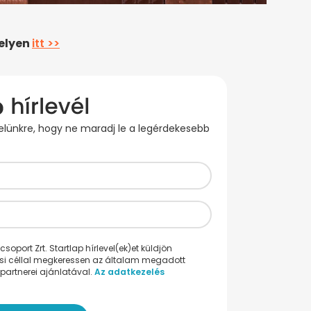
helyen
itt >>
evelünkre, hogy ne maradj le a legérdekesebb
oport Zrt. Startlap hírlevel(ek)et küldjön
ési céllal megkeressen az általam megadott
partnerei ajánlatával.
Az adatkezelés