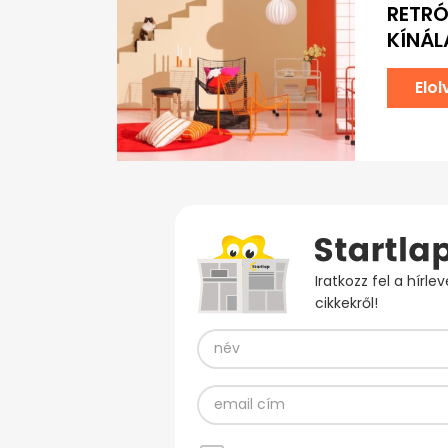
RETRÓ
KÍNÁ
Elo
Iratkozz fel a hírl
cikkekről!