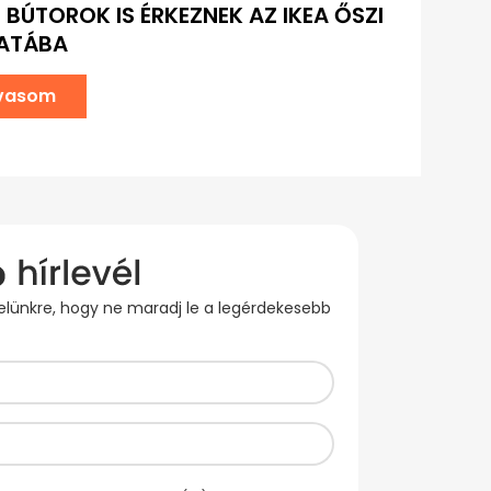
 BÚTOROK IS ÉRKEZNEK AZ IKEA ŐSZI
LATÁBA
lvasom
evelünkre, hogy ne maradj le a legérdekesebb