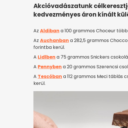
Akcióvadászatunk célkereszt
kedvezményes áron kínált kül
Az
Aldiban
a 100 grammos Choceur többfél
Az
Auchanban
a 282,5 grammos Chocco 
forintba kerül.
A
Lidlben
a 75 grammos Snickers csokolád
A
Pennyben
a 20 grammos Szerencsi csoko
A
Tescóban
a 112 grammos Meci táblás cs
kerül.