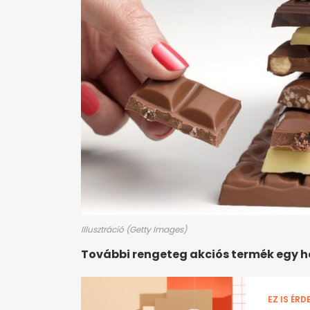
Illusztráció (Getty Images)
További rengeteg akciós termék egy 
EZ IS ÉRD