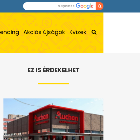
rending
Akciós újságok
Kvízek
EZ IS ÉRDEKELHET