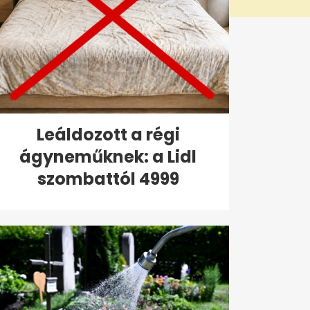
Leáldozott a régi
ágyneműknek: a Lidl
szombattól 4999
forintért...