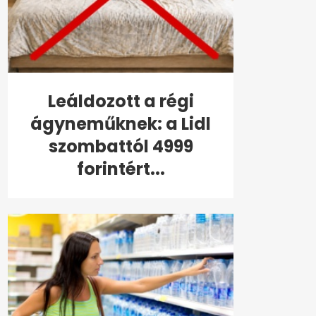
Leáldozott a régi
ágyneműknek: a Lidl
szombattól 4999
forintért...