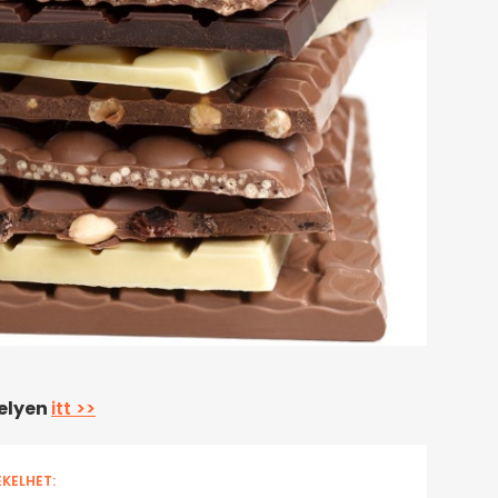
helyen
itt >>
EKELHET: