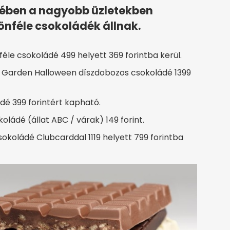
jében a nagyobb üzletekben
önféle csokoládék állnak.
e csokoládé 499 helyett 369 forintba kerül.
Garden Halloween díszdobozos csokoládé 1399
é 399 forintért kapható.
ládé (állat ABC / várak) 149 forint.
okoládé Clubcarddal 1119 helyett 799 forintba