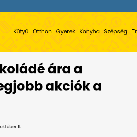
Kütyü
Otthon
Gyerek
Konyha
Szépség
T
koládé ára a
legjobb akciók a
október 11.