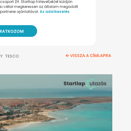
oport Zrt. Startlap hírlevel(ek)et küldjön
ési céllal megkeressen az általam megadott
partnerei ajánlatával.
Az adatkezelés
VISSZA A CÍMLAPRA
NY
TESCO