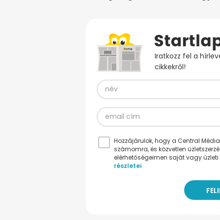
Iratkozz fel a hírl
cikkekről!
Hozzájárulok, hogy a Central Médiacs
számomra, és közvetlen üzletszerz
elérhetőségeimen saját vagy üzleti 
részletei