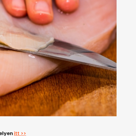
helyen
itt >>