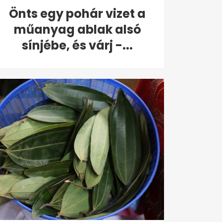
Önts egy pohár vizet a
műanyag ablak alsó
sínjébe, és várj -...