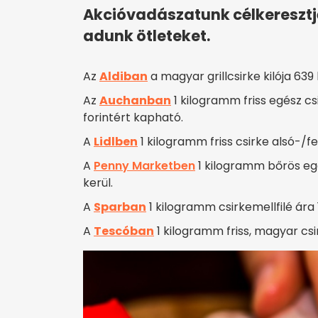
Akcióvadászatunk célkeresztj
adunk ötleteket.
Az
Aldiban
a magyar grillcsirke kilója 639 
Az
Auchanban
1 kilogramm friss egész 
forintért kapható.
A
Lidlben
1 kilogramm friss csirke alsó-/f
A
Penny Marketben
1 kilogramm bőrös egé
kerül.
A
Sparban
1 kilogramm csirkemellfilé ára 1
A
Tescóban
1 kilogramm friss, magyar csi