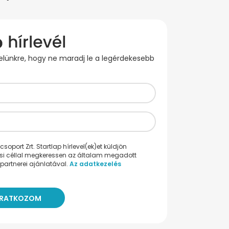
evelünkre, hogy ne maradj le a legérdekesebb
oport Zrt. Startlap hírlevel(ek)et küldjön
ési céllal megkeressen az általam megadott
partnerei ajánlatával.
Az adatkezelés