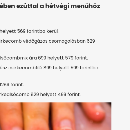
ében ezúttal a hétvégi menühöz
helyett 569 forintba kerül.
csirkecomb védőgázas csomagolásban 629
elsőcombmix ára 699 helyett 579 forint.
sz csirkecombfilé 899 helyett 599 forintba
289 forint.
rkealsócomb 829 helyett 499 forint.