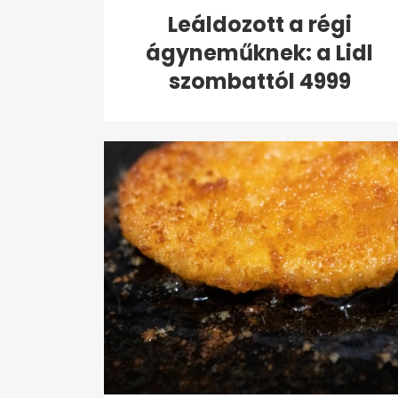
Leáldozott a régi
ágyneműknek: a Lidl
szombattól 4999
forintért...