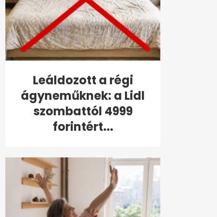
Leáldozott a régi
ágyneműknek: a Lidl
szombattól 4999
forintért...