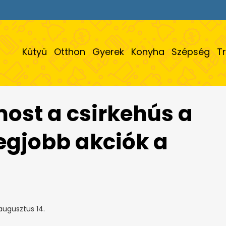
Kütyü
Otthon
Gyerek
Konyha
Szépség
T
most a csirkehús a
legjobb akciók a
augusztus 14.