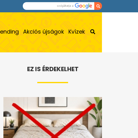
rending
Akciós újságok
Kvízek
EZ IS ÉRDEKELHET