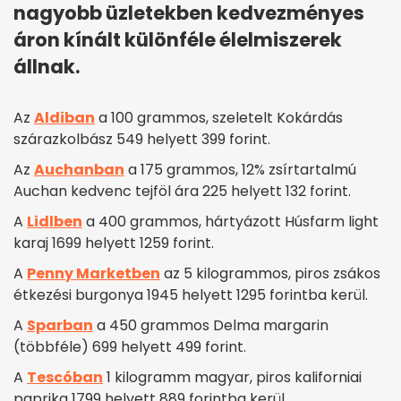
nagyobb üzletekben kedvezményes
áron kínált különféle élelmiszerek
állnak.
Az
Aldiban
a 100 grammos, szeletelt Kokárdás
szárazkolbász 549 helyett 399 forint.
Az
Auchanban
a 175 grammos, 12% zsírtartalmú
Auchan kedvenc tejföl ára 225 helyett 132 forint.
A
Lidlben
a 400 grammos, hártyázott Húsfarm light
karaj 1699 helyett 1259 forint.
A
Penny Marketben
az 5 kilogrammos, piros zsákos
étkezési burgonya 1945 helyett 1295 forintba kerül.
A
Sparban
a 450 grammos Delma margarin
(többféle) 699 helyett 499 forint.
A
Tescóban
1 kilogramm magyar, piros kaliforniai
paprika 1799 helyett 889 forintba kerül.