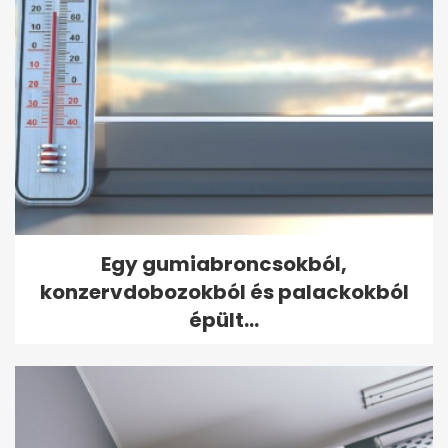
Egy gumiabroncsokból,
konzervdobozokból és palackokból
épült...