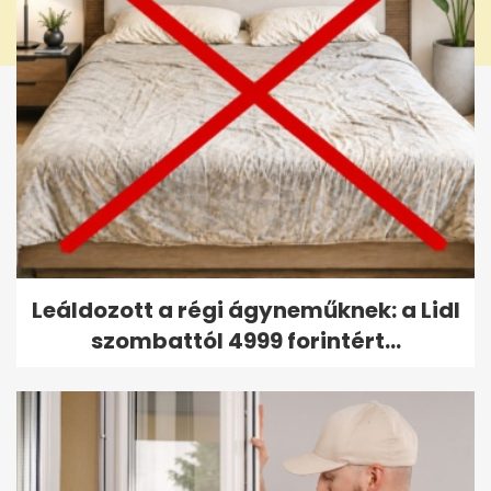
Leáldozott a régi ágyneműknek: a Lidl
szombattól 4999 forintért...