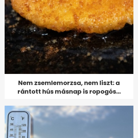
Nem zsemlemorzsa, nem liszt: a
rántott hús másnap is ropogós...