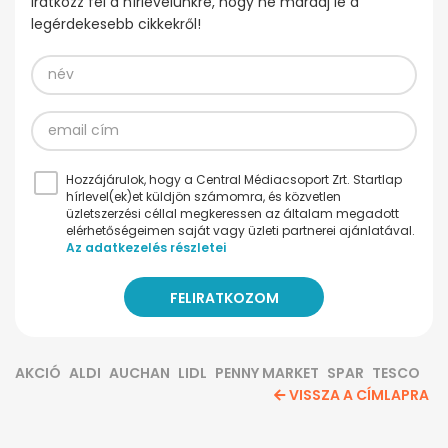
Iratkozz fel a hírlevelünkre, hogy ne maradj le a
legérdekesebb cikkekről!
Hozzájárulok, hogy a Central Médiacsoport Zrt. Startlap
hírlevel(ek)et küldjön számomra, és közvetlen
üzletszerzési céllal megkeressen az általam megadott
elérhetőségeimen saját vagy üzleti partnerei ajánlatával.
Az adatkezelés részletei
AKCIÓ
ALDI
AUCHAN
LIDL
PENNY MARKET
SPAR
TESCO
VISSZA A CÍMLAPRA