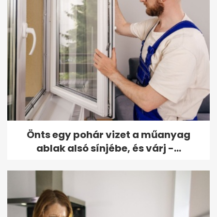
Önts egy pohár vizet a műanyag
ablak alsó sínjébe, és várj -...