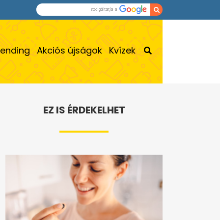
rending
Akciós újságok
Kvízek
EZ IS ÉRDEKELHET