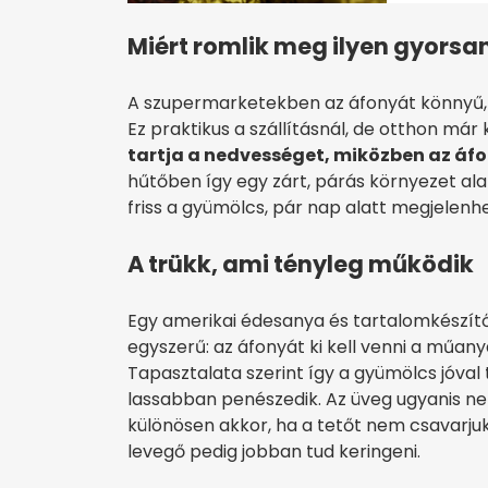
Miért romlik meg ilyen gyorsa
A szupermarketekben az áfonyát könnyű,
Ez praktikus a szállításnál, de otthon már
tartja a nedvességet, miközben az áf
hűtőben így egy zárt, párás környezet alaku
friss a gyümölcs, pár nap alatt megjelenhet
A trükk, ami tényleg működik
Egy amerikai édesanya és tartalomkészít
egyszerű: az áfonyát ki kell venni a műany
Tapasztalata szerint így a gyümölcs jóval
lassabban penészedik. Az üveg ugyanis n
különösen akkor, ha a tetőt nem csavarjuk
levegő pedig jobban tud keringeni.