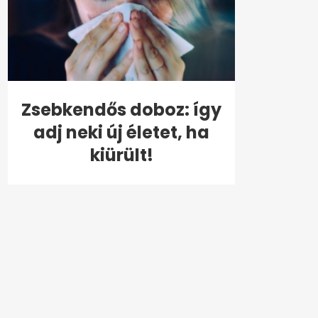
Zsebkendős doboz: így
adj neki új életet, ha
kiürült!