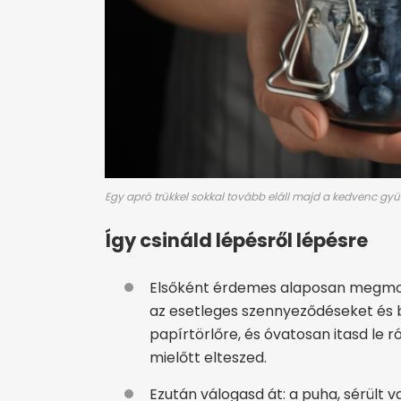
Egy apró trükkel sokkal tovább eláll majd a kedvenc gy
Így csináld lépésről lépésre
Elsőként érdemes alaposan megmosni
az esetleges szennyeződéseket és b
papírtörlőre, és óvatosan itasd le ró
mielőtt elteszed.
Ezután válogasd át: a puha, sérült