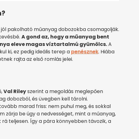
n?
 jól pakolható műanyag dobozokba csomagolják.
 kevésbé.
A gond az, hogy a műanyag bent
onya eleve magas víztartalmú gyümölcs.
A
l ki, ez pedig ideális terep a
penésznek
. Hiába
nek rajta az első romlás jelei.
ő,
Val Riley
szerint a megoldás meglepően
ag dobozból, és üvegben kell tárolni.
 tovább marad friss: nem puhul meg, és sokkal
em zárja be úgy a nedvességet, mint a műanyag,
 rá teljesen. Így a pára könnyebben távozik, a