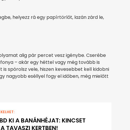
gbe, helyezz rá egy papírtörlőt, lazán zárd le,
olyamat alig pár percet vesz igénybe. Cserébe
áfonya – akár egy héttel vagy még tovább is
 is spórolsz vele, hiszen kevesebbet kell kidobni
így nagyobb eséllyel fogy el időben, még mielőtt
EKELHET:
BD KI A BANÁNHÉJAT: KINCSET
 A TAVASZI KERTBEN!