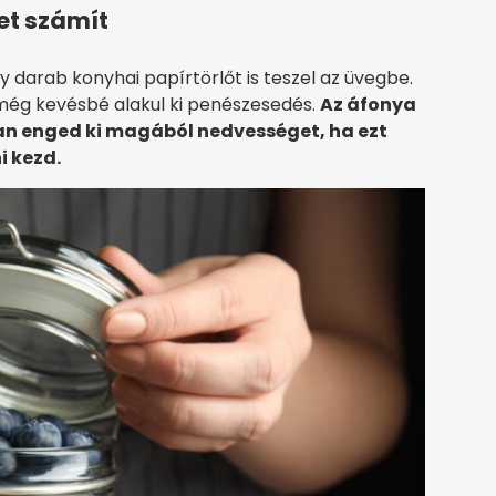
et számít
y darab konyhai papírtörlőt is teszel az üvegbe.
y még kevésbé alakul ki penészesedés.
Az áfonya
an enged ki magából nedvességet, ha ezt
i kezd.