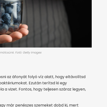
ümölcsünk. Fotó: Getty Images
 az áfonyát folyó víz alatt, hogy eltávolítsd
aktériumokat. Ezután terítsd ki egy
la a vizet. Fontos, hogy teljesen száraz legyen,
 vagy már penészes szemeket dobd ki, mert