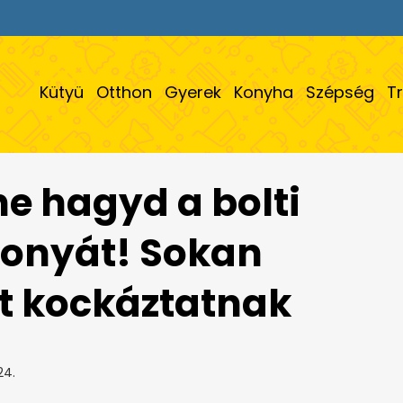
Kütyü
Otthon
Gyerek
Konyha
Szépség
T
ne hagyd a bolti
fonyát! Sokan
t kockáztatnak
24.