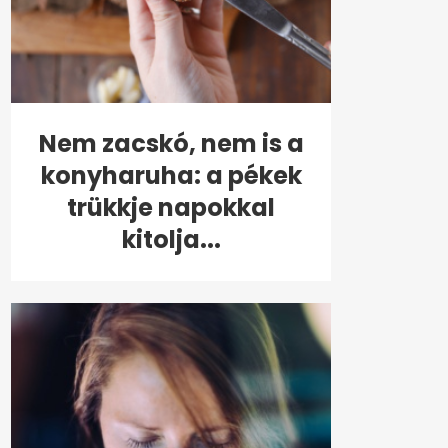
Nem zacskó, nem is a
konyharuha: a pékek
trükkje napokkal
kitolja...