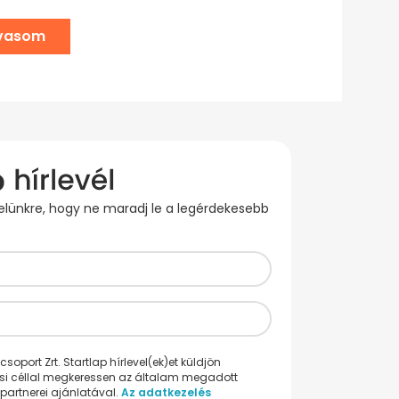
lvasom
evelünkre, hogy ne maradj le a legérdekesebb
oport Zrt. Startlap hírlevel(ek)et küldjön
ési céllal megkeressen az általam megadott
partnerei ajánlatával.
Az adatkezelés