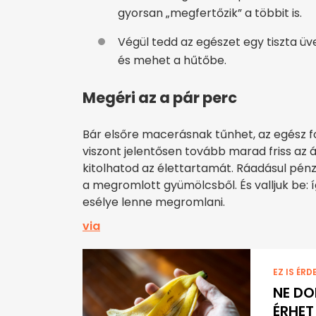
gyorsan „megfertőzik” a többit is.
Végül tedd az egészet egy tiszta üve
és mehet a hűtőbe.
Megéri az a pár perc
Bár elsőre macerásnak tűnhet, az egész f
viszont jelentősen tovább marad friss az 
kitolhatod az élettartamát. Ráadásul pénzt
a megromlott gyümölcsből. És valljuk be: 
esélye lenne megromlani.
via
EZ IS ÉRD
NE DO
ÉRHET