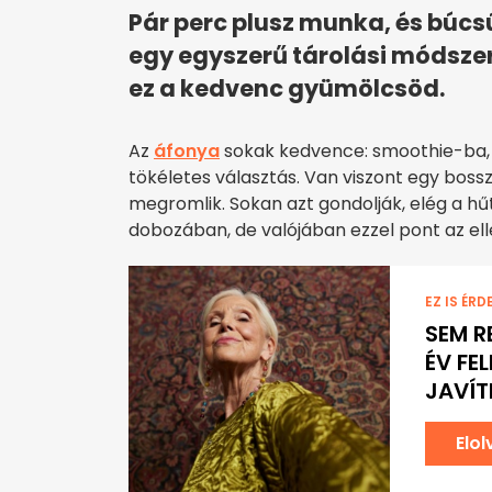
Pár perc plusz munka, és búcs
egy egyszerű tárolási módszerr
ez a kedvenc gyümölcsöd.
Az
áfonya
sokak kedvence: smoothie-ba, 
tökéletes választás. Van viszont egy bos
megromlik. Sokan azt gondolják, elég a h
dobozában, de valójában ezzel pont az elle
EZ IS ÉRD
SEM R
ÉV FE
JAVÍ
Elo