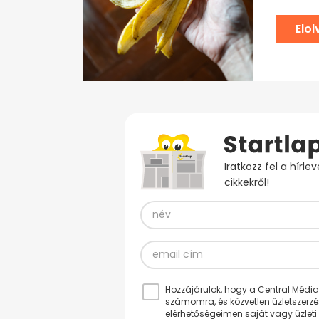
Elo
Iratkozz fel a hírl
cikkekről!
Hozzájárulok, hogy a Central Médiacs
számomra, és közvetlen üzletszerz
elérhetőségeimen saját vagy üzleti 