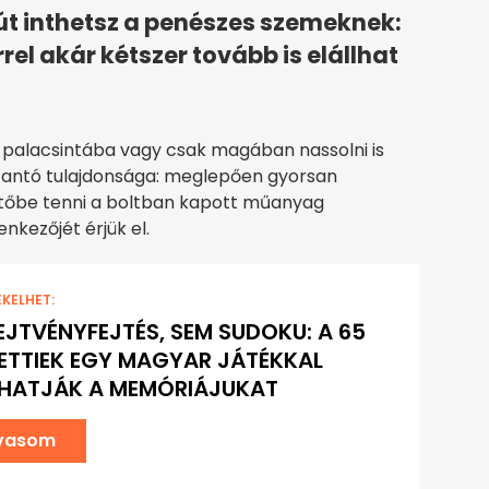
út inthetsz a penészes szemeknek:
el akár kétszer tovább is elállhat
palacsintába vagy csak magában nassolni is
szantó tulajdonsága: meglepően gyorsan
űtőbe tenni a boltban kapott műanyag
nkezőjét érjük el.
EKELHET:
EJTVÉNYFEJTÉS, SEM SUDOKU: A 65
LETTIEK EGY MAGYAR JÁTÉKKAL
THATJÁK A MEMÓRIÁJUKAT
lvasom