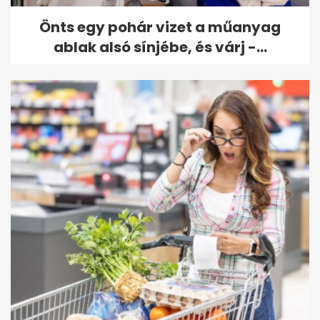
Önts egy pohár vizet a műanyag
ablak alsó sínjébe, és várj -...