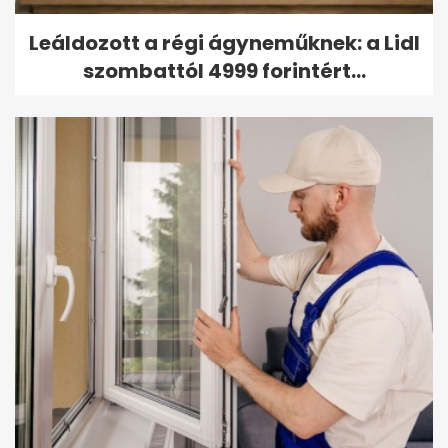
Leáldozott a régi ágyneműknek: a Lidl
szombattól 4999 forintért...