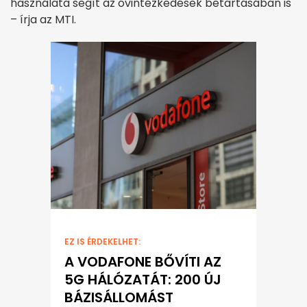
használata segít az óvintézkedések betartásában is
– írja az MTI.
EZ IS ÉRDEKELHET:
A VODAFONE BŐVÍTI AZ
5G HÁLÓZATÁT: 200 ÚJ
BÁZISÁLLOMÁST