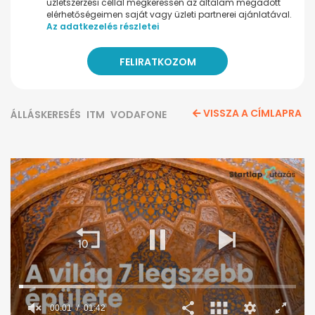
üzletszerzési céllal megkeressen az általam megadott
elérhetőségeimen saját vagy üzleti partnerei ajánlatával.
Az adatkezelés részletei
VISSZA A CÍMLAPRA
ÁLLÁSKERESÉS
ITM
VODAFONE
00:02
01:42