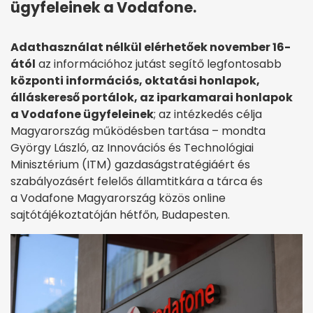
ügyfeleinek a Vodafone.
Adathasználat nélkül elérhetőek november 16-
ától
az információhoz jutást segítő legfontosabb
központi információs, oktatási honlapok,
álláskereső portálok, az iparkamarai honlapok
a Vodafone ügyfeleinek
; az intézkedés célja
Magyarország működésben tartása – mondta
György László, az Innovációs és Technológiai
Minisztérium (ITM) gazdaságstratégiáért és
szabályozásért felelős államtitkára a tárca és
a Vodafone Magyarország közös online
sajtótájékoztatóján hétfőn, Budapesten.