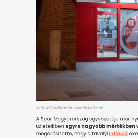
Fotó: MTVA/Bizományosi: Róka László
A Spar Magyarország ügyvezetője már nyá
üzleteikben
egyre nagyobb mértékben v
megerősítette, hogy a tavalyi
infláció
okoz