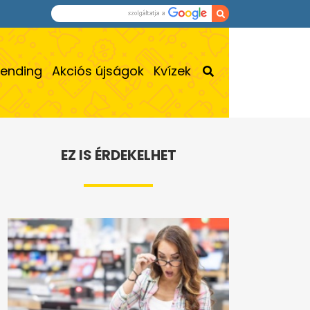
rending
Akciós újságok
Kvízek
EZ IS ÉRDEKELHET