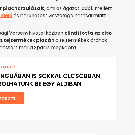
 piac torzulásait
, ami az ágazati adók mellett
rmelő
és beruházást visszafogó hatásai miatt
sági Versenyhivatal közben
elindította az első
 és tejtermékek piacán
a tejtermékek árának
déssort már a Spar is megkapta.
EKELHET:
NGLIÁBAN IS SOKKAL OLCSÓBBAN
OLHATUNK BE EGY ALDIBAN
lvasom