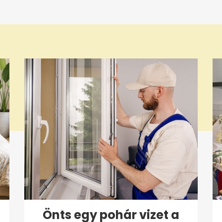
Önts egy pohár vizet a