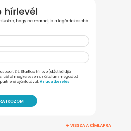
evelünkre, hogy ne maradj le a legérdekesebb
oport Zrt. Startlap hírlevel(ek)et küldjön
ési céllal megkeressen az általam megadott
partnerei ajánlatával.
Az adatkezelés
VISSZA A CÍMLAPRA