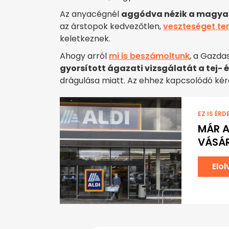
Az anyacégnél
aggódva nézik a magyar
az árstopok kedvezőtlen,
veszteséget te
keletkeznek.
Ahogy arról
mi is beszámoltunk
, a Gazda
gyorsított ágazati vizsgálatát a tej-
drágulása miatt. Az ehhez kapcsolódó kér
EZ IS ÉRD
MÁR A
VÁSÁR
Elo