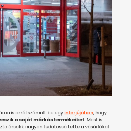
ron is arról számolt be egy
interjújában
, hogy
eszik a saját márkás termékeiket
. Most is
ta ársokk nagyon tudatossá tette a vásárlókat.