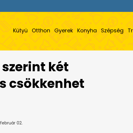
Kütyü
Otthon
Gyerek
Konyha
Szépség
T
 szerint két
is csökkenhet
február 02.