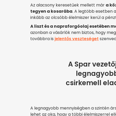
Az alacsony keresetűek mellett már
a kö
tegyen a kosarába
. A legtöbb esetben 
inkább az olcsóbb élelmiszer kerül a pénz
A liszt és a napraforgóolaj esetében m
azonban a vásárlók nem biztos, hogy meg 
továbbra is
jelentős veszteséget
szenvedn
A Spar vezető
legnagyobb
csirkemell ela
A legnagyobb mennyiségben a szintén árst
lehet az oka, hogy a többi élelmiszerrel ell