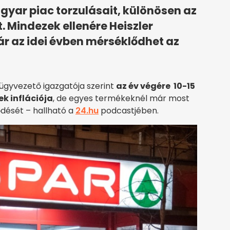
yar piac torzulásait, különösen az
. Mindezek ellenére Heiszler
ár az idei évben mérséklődhet az
ügyvezető igazgatója szerint
az év végére 10-15
ek inflációja
, de egyes termékeknél már most
ődését – hallható a
24.hu
podcastjében.