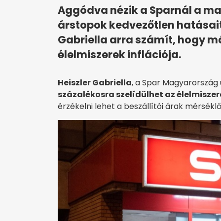
Aggódva nézik a Sparnál a mag
árstopok kedvezőtlen hatásait
Gabriella arra számít, hogy m
élelmiszerek inflációja.
Heiszler Gabriella
, a Spar Magyarország 
százalékosra szelídülhet az élelmiszer
érzékelni lehet a beszállítói árak mérsékl