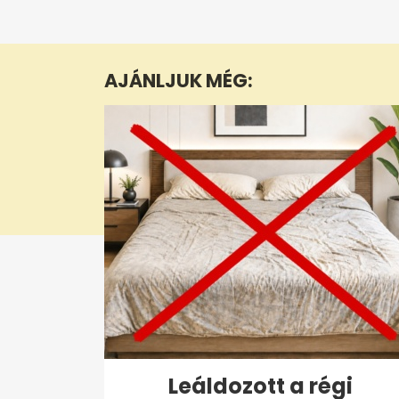
0
seconds
of
4
minutes,
AJÁNLJUK MÉG:
18
seconds
Volume
0%
Leáldozott a régi