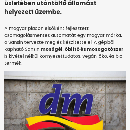
üzletében utántöltő állomást
helyezett üzembe.
A magyar piacon elsőként fejlesztett
csomagolásmentes automatát egy magyar márka,
a Sansin tervezte meg és készítette el. A gépből
kapható Sansin
mosógél, öblítő és mosogatószer
is kivétel nélkül környezettudatos, vegán, öko, és bio
termék.