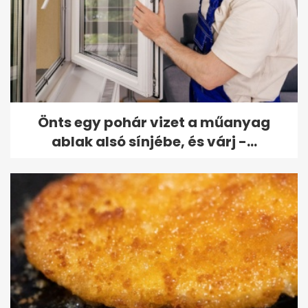
Önts egy pohár vizet a műanyag
ablak alsó sínjébe, és várj -...