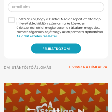
Hozzájárulok, hogy a Central Médiacsoport Zrt. Startlap
hírlevel(ek)et küldjön számomra, és közvetlen
üzletszerzési céllal megkeressen az általam megadott
elérhetőségeimen saját vagy üzleti partnerei ajánlatával.
Az adatkezelés részletei
VISSZA A CÍMLAPRA
DM
UTÁNTÖLTŐ ÁLLOMÁS