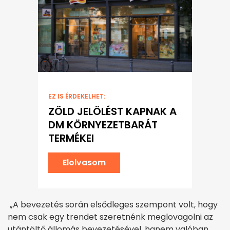
EZ IS ÉRDEKELHET:
ZÖLD JELÖLÉST KAPNAK A
DM KÖRNYEZETBARÁT
TERMÉKEI
Elolvasom
„A bevezetés során elsődleges szempont volt, hogy
nem csak egy trendet szeretnénk meglovagolni az
utántöltő állomás bevezetésével, hanem valóban