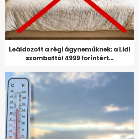
Leáldozott a régi ágyneműknek: a Lidl
szombattól 4999 forintért...