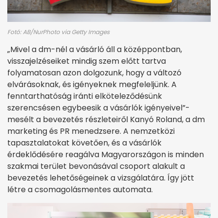
Fotó: AB/NurPhoto via Getty Images
„Mivel a dm-nél a vásárló áll a középpontban,
visszajelzéseiket mindig szem előtt tartva
folyamatosan azon dolgozunk, hogy a változó
elvárásoknak, és igényeknek megfeleljünk. A
fenntarthatóság iránti elköteleződésünk
szerencsésen egybeesik a vásárlók igényeivel”-
mesélt a bevezetés részleteiről Kanyó Roland, a dm
marketing és PR menedzsere. A nemzetközi
tapasztalatokat követően, és a vásárlók
érdeklődésére reagálva Magyarországon is minden
szakmai terület bevonásával csoport alakult a
bevezetés lehetőségeinek a vizsgálatára. Így jött
létre a csomagolásmentes automata.