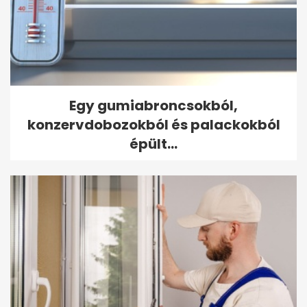
Egy gumiabroncsokból,
konzervdobozokból és palackokból
épült...