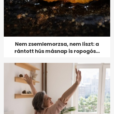
Nem zsemlemorzsa, nem liszt: a
rántott hús másnap is ropogós...