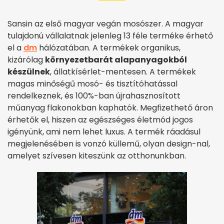
Sansin az első magyar vegán mosószer. A magyar
tulajdonú vállalatnak jelenleg 13 féle terméke érhető
el a
dm
hálózatában. A termékek organikus,
kizárólag
környezetbarát alapanyagokból
készülnek
, állatkísérlet-mentesen. A termékek
magas minőségű mosó- és tisztítóhatással
rendelkeznek, és 100%-ban újrahasznosított
műanyag flakonokban kaphatók. Megfizethető áron
érhetők el, hiszen az egészséges életmód jogos
igényünk, ami nem lehet luxus. A termék ráadásul
megjelenésében is vonzó küllemű, olyan design-nal,
amelyet szívesen kiteszünk az otthonunkban.