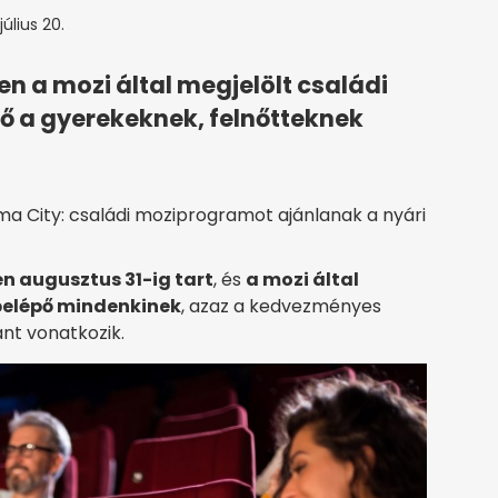
július 20.
n a mozi által megjelölt családi
épő a gyerekeknek, felnőtteknek
a City: családi moziprogramot ajánlanak a nyári
zen augusztus 31-ig tart
, és
a mozi által
 belépő
mindenkinek
, azaz a kedvezményes
nt vonatkozik.