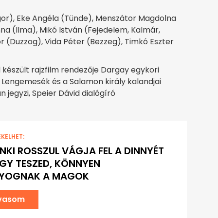
or), Eke Angéla (Tünde), Menszátor Magdolna
na (Ilma), Mikó István (Fejedelem, Kalmár,
r (Duzzog), Vida Péter (Bezzeg), Timkó Eszter
észült rajzfilm rendezője Dargay egykori
, a Lengemesék és a Salamon király kalandjai
n jegyzi, Speier Dávid dialógíró
EKELHET:
NKI ROSSZUL VÁGJA FEL A DINNYÉT
ÍGY TESZED, KÖNNYEN
TYOGNAK A MAGOK
lvasom