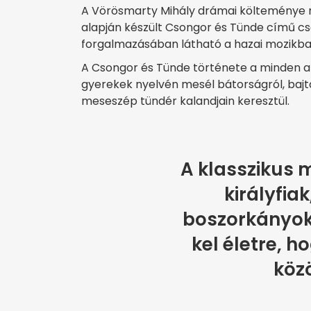
A Vörösmarty Mihály drámai költeménye ny
alapján készült Csongor és Tünde című c
forgalmazásában látható a hazai mozikba
A Csongor és Tünde története a minden ak
gyerekek nyelvén mesél bátorságról, bajtár
meseszép tündér kalandjain keresztül.
A klasszikus 
királyfia
boszorkányok
kel életre, 
köz