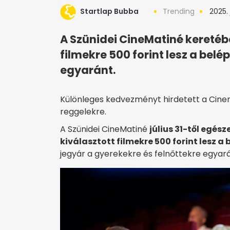
Startlap Bubba
Trending
2025. 
A Szünidei CineMatiné keretébe
filmekre 500 forint lesz a bel
egyaránt.
Különleges kedvezményt hirdetett a Cinem
reggelekre.
A Szünidei CineMatiné
július 31-től egés
kiválasztott filmekre 500 forint lesz a
jegyár a gyerekekre és felnőttekre egyará