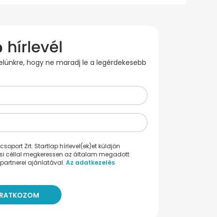
evelünkre, hogy ne maradj le a legérdekesebb
oport Zrt. Startlap hírlevel(ek)et küldjön
ési céllal megkeressen az általam megadott
partnerei ajánlatával.
Az adatkezelés