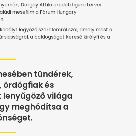
omán, Dargay Attila eredeti figura tervei
saládi mesefilm a Fórum Hungary
n.
adályt legyőző szerelemről szól, amely most a
siasságról, a boldogságot kereső királyfi és a
mesében tündérek,
k, ördögfiak és
 lenyűgöző világa
hogy meghódítsa a
önséget.