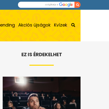
rending
Akciós újságok
Kvízek
EZ IS ÉRDEKELHET