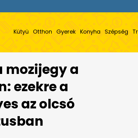
Kütyü
Otthon
Gyerek
Konyha
Szépség
T
 a mozijegy a
: ezekre a
yes az olcsó
tusban