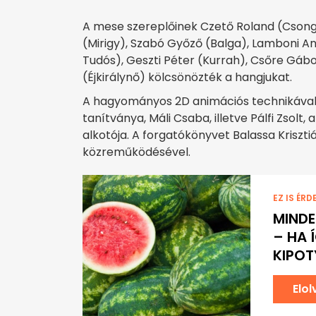
A mese szereplőinek Czető Roland (Csong
(Mirigy), Szabó Győző (Balga), Lamboni An
Tudós), Geszti Péter (Kurrah), Csőre Gábo
(Éjkirálynő) kölcsönözték a hangjukat.
A hagyományos 2D animációs technikával k
tanítványa, Máli Csaba, illetve Pálfi Zsolt
alkotója. A forgatókönyvet Balassa Krisztiá
közreműködésével.
EZ IS ÉRD
MINDE
– HA 
KIPO
Elo