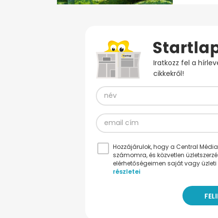
Iratkozz fel a hírl
cikkekről!
Hozzájárulok, hogy a Central Médiacs
számomra, és közvetlen üzletszerz
elérhetőségeimen saját vagy üzleti 
részletei