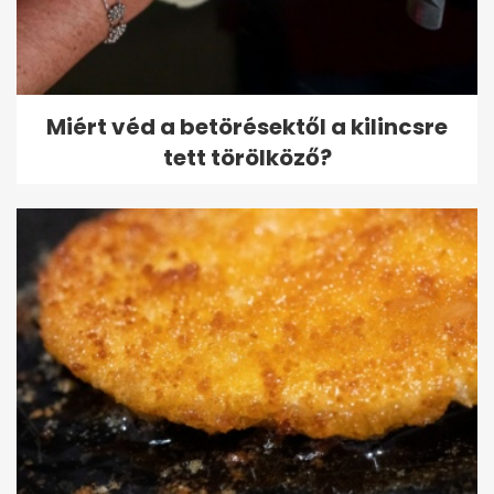
Miért véd a betörésektől a kilincsre
tett törölköző?