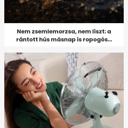
Nem zsemlemorzsa, nem liszt: a
rántott hús másnap is ropogós...