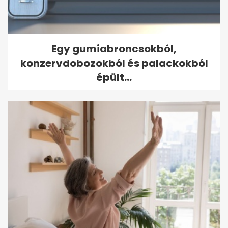
Egy gumiabroncsokból,
konzervdobozokból és palackokból
épült...