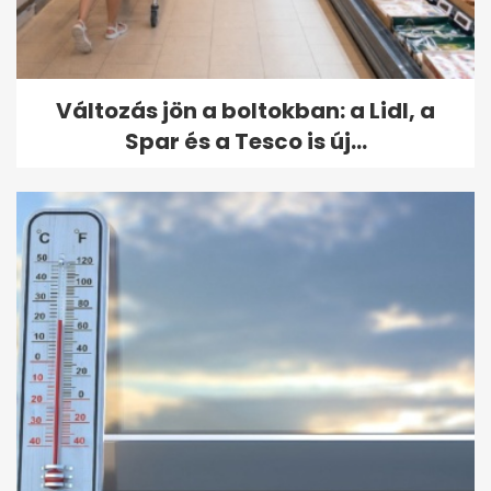
Változás jön a boltokban: a Lidl, a
Spar és a Tesco is új...