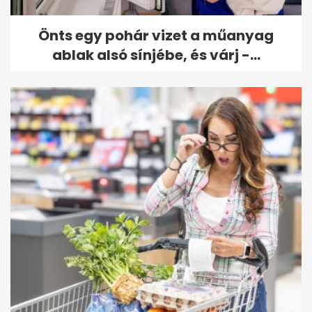
Önts egy pohár vizet a műanyag
ablak alsó sínjébe, és várj -...