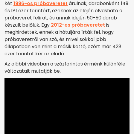
két
1996-os próbaveretet
árulnak, darabonként 149
és 181 ezer forintért, ezeknek az elején olvasható a
próbaveret felirat, és annak idején 50-50 darab
készült belőlük. Egy
2012-es próbaveretet
is
meghirdettek, ennek a hátuljára írták fel, hogy
próbaveretről van szó, és mivel sokkal jobb
állapotban van mint a másik kettő, ezért már 428
ezer forintot kér az eladó.
Az alábbi videóban a százforintos érménk különféle
változatait mutatják be.