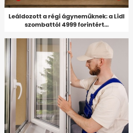
Leáldozott a régi ágyneműknek: a Lidl
szombattól 4999 forintért...