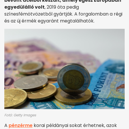
bevont acélból készült, amely egész Európában
egyedülálló volt
, 2019 óta pedig
színesfémötvözetből gyártják. A forgalomban a régi
és az új érmék egyaránt megtalálhatók.
Fotó: Getty Images
A
pénzérme
korai példányai sokat érhetnek, azok