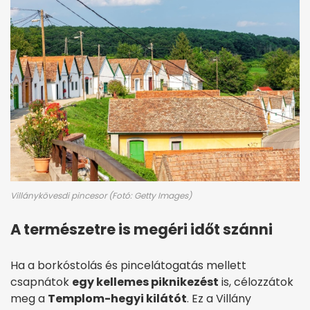
Villánykövesdi pincesor (Fotó: Getty Images)
A természetre is megéri időt szánni
Ha a borkóstolás és pincelátogatás mellett
csapnátok
egy kellemes piknikezést
is, célozzátok
meg a
Templom-hegyi kilátót
. Ez a Villány