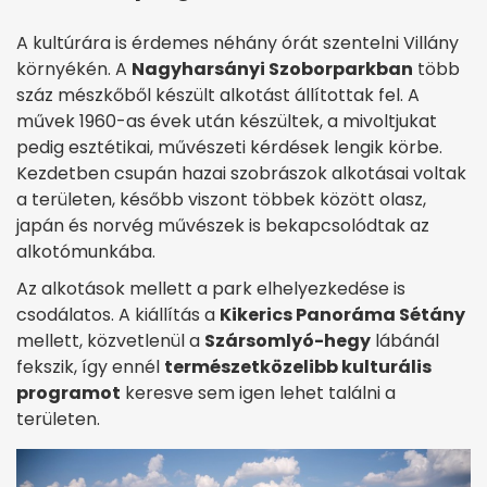
A kultúrára is érdemes néhány órát szentelni Villány
környékén. A
Nagyharsányi Szoborparkban
több
száz mészkőből készült alkotást állítottak fel. A
művek 1960-as évek után készültek, a mivoltjukat
pedig esztétikai, művészeti kérdések lengik körbe.
Kezdetben csupán hazai szobrászok alkotásai voltak
a területen, később viszont többek között olasz,
japán és norvég művészek is bekapcsolódtak az
alkotómunkába.
Az alkotások mellett a park elhelyezkedése is
csodálatos. A kiállítás a
Kikerics Panoráma Sétány
mellett, közvetlenül a
Szársomlyó-hegy
lábánál
fekszik, így ennél
természetközelibb kulturális
programot
keresve sem igen lehet találni a
területen.