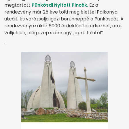
megtartott
Pünkösdi Nyitott Pincék.
Ez a
rendezvény már 25 éve tölti meg élettel Palkonya
utcáit, és varázsolja igazi borünneppé a Pünkösdöt. A
rendezvényre akár 6000 érdeklődő is érkezhet, ami,
valljuk be, elég szép szám egy „apró falutól”.
.