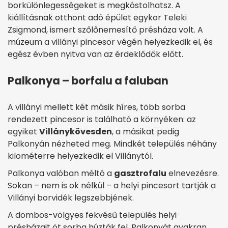
borkülönlegességeket is megkóstolhatsz. A
kiállításnak otthont adó épület egykor Teleki
Zsigmond, ismert szőlőnemesítő présháza volt. A
múzeum a villányi pincesor végén helyezkedik el, és
egész évben nyitva van az érdeklődők előtt.
Palkonya – borfalu a faluban
A villányi mellett két másik híres, több sorba
rendezett pincesor is található a környéken: az
egyiket
Villánykövesden
, a másikat pedig
Palkonyán nézheted meg. Mindkét település néhány
kilométerre helyezkedik el Villánytól.
Palkonya valóban méltó a
gasztrofalu
elnevezésre.
Sokan – nem is ok nélkül – a helyi pincesort tartják a
Villányi borvidék legszebbjének.
A dombos-völgyes fekvésű település helyi
présházait öt sorba húzták fel. Palkonyát gyakran