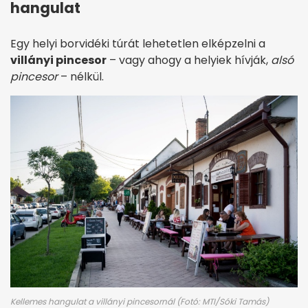
hangulat
Egy helyi borvidéki túrát lehetetlen elképzelni a
villányi pincesor
– vagy ahogy a helyiek hívják,
alsó
pincesor
– nélkül.
Kellemes hangulat a villányi pincesornál (Fotó: MTI/Sóki Tamás)