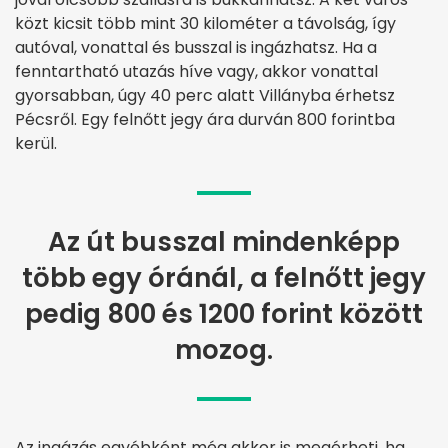
közt kicsit több mint 30 kilométer a távolság, így
autóval, vonattal és busszal is ingázhatsz. Ha a
fenntartható utazás híve vagy, akkor vonattal
gyorsabban, úgy 40 perc alatt Villányba érhetsz
Pécsről. Egy felnőtt jegy ára durván 800 forintba
kerül.
Az út busszal mindenképp
több egy óránál, a felnőtt jegy
pedig 800 és 1200 forint között
mozog.
Az ingázás egyébként még akkor is megérheti, ha