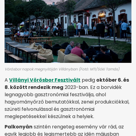
Vörösbor napok megnyitóján Villányban (Fotó: MTI/Sóki Tamás)
A
Villányi Vörösbor Fesztivált
pedig
október 6. és
8. között rendezik meg
2023-ban. Ez a borvidék
legnagyobb gasztronómiai fesztiválja, ahol
hagyományőrző bemutatókkal, zenei produkciókkal,
szüreti felvonulással és gasztronómiai
meglepetésekkel készülnek a helyiek.
Palkonyán
szintén rengeteg esemény vár rád, az
egyik legjobb és legismertebb az idén májusban