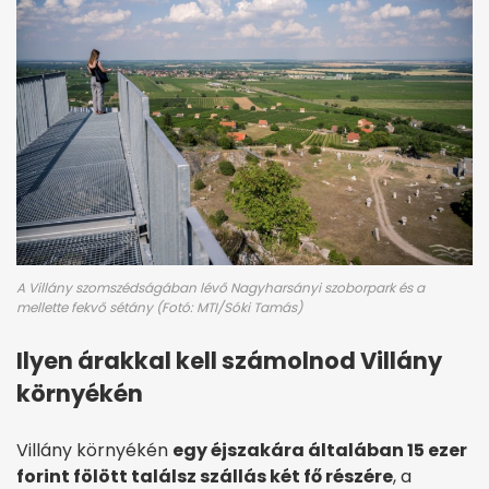
A Villány szomszédságában lévő Nagyharsányi szoborpark és a
mellette fekvő sétány (Fotó: MTI/Sóki Tamás)
Ilyen árakkal kell számolnod Villány
környékén
Villány környékén
egy éjszakára általában 15 ezer
forint fölött találsz szállás két fő részére
, a