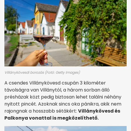
Villánykövesdi borozás (Fotó: Getty Images)
A csendes Villánykövesd csupán 3 kilométer
távolságra van Villánytól, a három sorban álló
présházak közt pedig biztosan lehet találni néhány
nyitott pincét. Azoknak sincs oka pánikra, akik nem
rajongnak a hosszabb sétákért:
Villánykövesd és
Palkonya vonattal is megközelíthető.