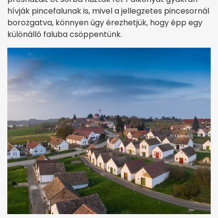
hívják pincefalunak is, mivel a jellegzetes pincesornál
borozgatva, könnyen úgy érezhetjük, hogy épp egy
különálló faluba csöppentünk.