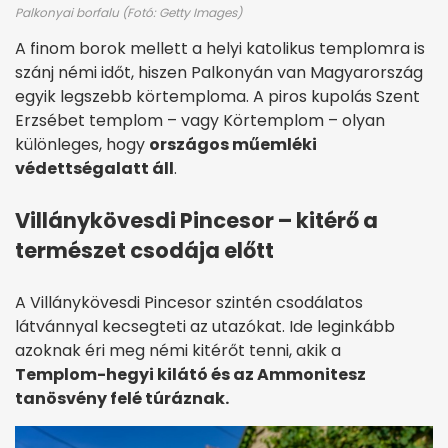
Palkonyai borfalu (Fotó: Getty Images)
A finom borok mellett a helyi katolikus templomra is
szánj némi időt, hiszen Palkonyán van Magyarország
egyik legszebb körtemploma. A piros kupolás Szent
Erzsébet templom – vagy Körtemplom – olyan
különleges, hogy
országos műemléki
védettség
alatt áll
.
Villánykövesdi Pincesor – kitérő a
természet csodája előtt
A Villánykövesdi Pincesor szintén csodálatos
látvánnyal kecsegteti az utazókat. Ide leginkább
azoknak éri meg némi kitérőt tenni, akik a
Templom-hegyi kilátó és az Ammonitesz
tanösvény felé túráznak.