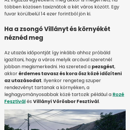
többen közösen taxiznátok a két város között. Egy
fuvar körülbelül 14 ezer forintból jön ki.
Ha a zsongó Villányt és környékét
néznéd meg
Az utazás időpontját így inkább ahhoz próbáld
igazítani, hogy a város melyik arcával szeretnél
jobban megismerkedni. Ha szereted a
pezsgést
,
akkor
érdemes tavasz és kora ősz közé időzíteni
az utazásodat
. Ilyenkor rengeteg szuper
rendezvényt tartanak a környéken, a
leghagyományosabbak közé tartozik például a
Rozé
Fesztivál
és
Villányi Vörösbor Fesztivál
.