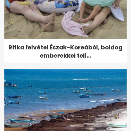
Ritka felvétel Észak-Koreából, boldog
emberekkel teli...