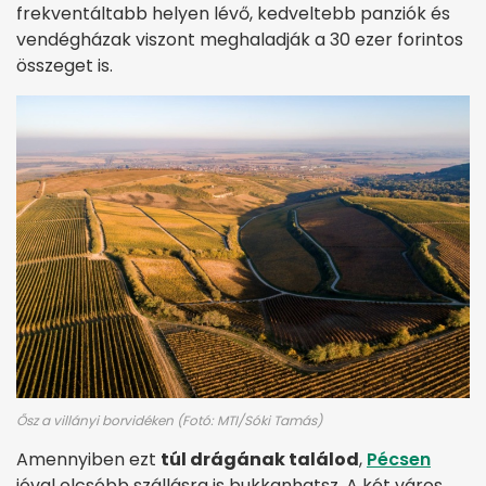
frekventáltabb helyen lévő, kedveltebb panziók és
vendégházak viszont meghaladják a 30 ezer forintos
összeget is.
Ősz a villányi borvidéken (Fotó: MTI/Sóki Tamás)
Amennyiben ezt
túl drágának találod
,
Pécsen
jóval olcsóbb szállásra is bukkanhatsz. A két város