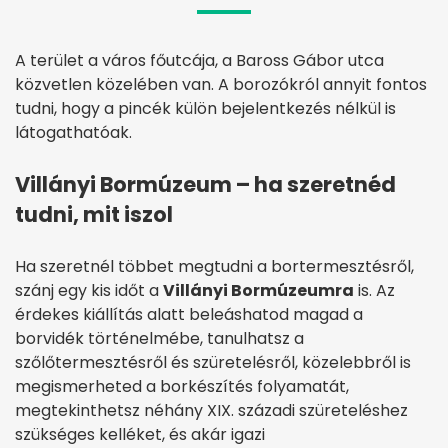
A terület a város főutcája, a Baross Gábor utca
közvetlen közelében van. A borozókról annyit fontos
tudni, hogy a pincék külön bejelentkezés nélkül is
látogathatóak.
Villányi Bormúzeum – ha szeretnéd
tudni, mit iszol
Ha szeretnél többet megtudni a bortermesztésről,
szánj egy kis időt a
Villányi Bormúzeumra
is. Az
érdekes kiállítás alatt beleáshatod magad a
borvidék történelmébe, tanulhatsz a
szőlőtermesztésről és szüretelésről, közelebbről is
megismerheted a borkészítés folyamatát,
megtekinthetsz néhány XIX. századi szüreteléshez
szükséges kelléket, és akár igazi