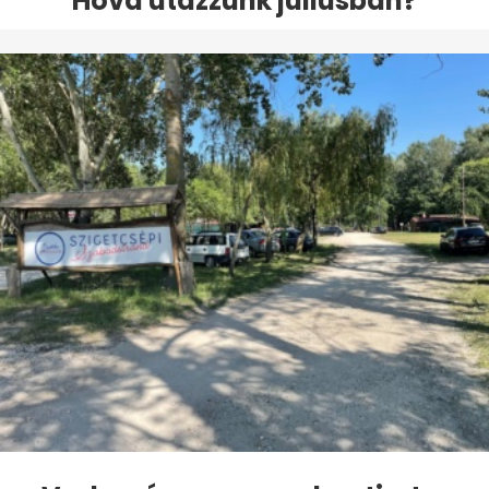
Hova utazzunk júliusban?