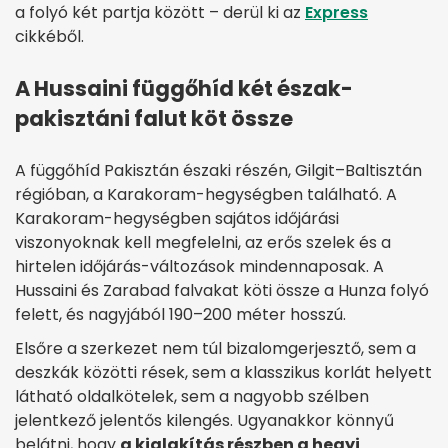
a folyó két partja között – derül ki az
Express
cikkéből.
A Hussaini függőhíd két észak-
pakisztáni falut köt össze
A függőhíd Pakisztán északi részén, Gilgit–Baltisztán
régióban, a Karakoram-hegységben található. A
Karakoram-hegységben sajátos időjárási
viszonyoknak kell megfelelni, az erős szelek és a
hirtelen időjárás-változások mindennaposak. A
Hussaini és Zarabad falvakat köti össze a Hunza folyó
felett, és nagyjából 190–200 méter hosszú.
Elsőre a szerkezet nem túl bizalomgerjesztő, sem a
deszkák közötti rések, sem a klasszikus korlát helyett
látható oldalkötelek, sem a nagyobb szélben
jelentkező jelentős kilengés. Ugyanakkor könnyű
belátni, hogy
a kialakítás részben a hegyi