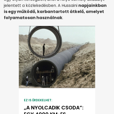
jelentett a közlekedésben. A Hussaini
napjainkban
is egy működő, karbantartott átkelő, amelyet
folyamatosan használnak
.
EZ IS ÉRDEKELHET:
„A NYOLCADIK CSODA”: