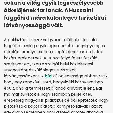
sokan a világ egyik legveszélyesebb
átkelőjének tartanak. A Hussaini
függőhíd mára különleges turisztikai
látványossággá vált.
A pakisztáni Hunza-völgyben található Hussaini
függőhíd a világ egyik legismertebb hegyi gyalogos
átkelője, amelyet sokan a legfélelmetesebb hidak
között emlegetnek. A Hunza folyó felett feszülő
szerkezet egyszerre szolgál helyi közlekedési
útvonalként és különleges turisztikai
látványosságként. A
híd
különlegessége abban rejlik,
hogy egy rendkívül zord, hegyvidéki környezetben
épült, ahol a természet állandó kihívást jelent. Bár
ma már turisták is nagy számban keresik fel,
eredetileg nagyon is praktikus célból építették: hogy
biztosítsa a kapcsolatot a környező falvak között
egy olyan térségben, ahol a folyó komoly akadályt