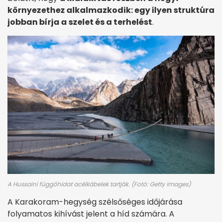
környezethez alkalmazkodik: egy ilyen struktúra
jobban bírja a szelet és a terhelést
.
A Hussaini függőhidat acélkábelek tartják. (Fotó: Getty Images)
A Karakoram-hegység szélsőséges időjárása
folyamatos kihívást jelent a híd számára. A