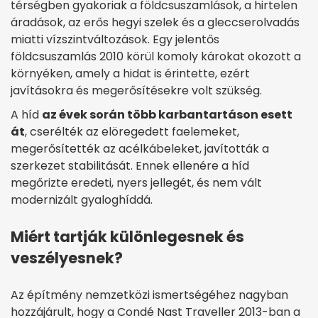
térségben gyakoriak a földcsuszamlások, a hirtelen
áradások, az erős hegyi szelek és a gleccserolvadás
miatti vízszintváltozások. Egy jelentős
földcsuszamlás 2010 körül komoly károkat okozott a
környéken, amely a hidat is érintette, ezért
javításokra és megerősítésekre volt szükség.
A híd
az évek során több karbantartáson esett
át
, cserélték az elöregedett faelemeket,
megerősítették az acélkábeleket, javították a
szerkezet stabilitását. Ennek ellenére a híd
megőrizte eredeti, nyers jellegét, és nem vált
modernizált gyaloghíddá.
Miért tartják különlegesnek és
veszélyesnek?
Az építmény nemzetközi ismertségéhez nagyban
hozzájárult, hogy a Condé Nast Traveller 2013-ban a