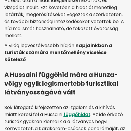
Az eset után a hidat ideiglenesen lezárták, és
vizsgálat indult. Ezt követően a hidat átmenetileg
lezárták, megerősítéseket végeztek a szerkezeten,
és további biztonsági intézkedéseket vezettek be. A
híd ma ismét használható, de fokozott óvatosság
mellett.
A világ legveszélyesebb hídján
napjainkban a
turisták számára mentőmellény viselése
kötelező
.
A Hussaini függőhíd mára a Hunza-
völgy egyik legismertebb turisztikai
látványosságává vált
Sok látogató kifejezetten az izgalom és a kihívás
miatt keresi fel a Hussaini
függőhidat
. Az ide érkező
turisták gyakran kiemelik a a látványos hegyi
környezetet, a Karakoram-csúcsok panorámáját, az