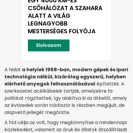
EGY 4000 KM-ES
CSŐHÁLÓZAT A SZAHARA
ALATT A VILÁG
LEGNAGYOBB
MESTERSÉGES FOLYÓJA
Elolvasom
A hidat
a helyiek 1968-ban, modern gépek és ipari
technológia nélkül, kizárólag egyszerű, helyben
elérhető anyagok felhasználásával
építették. A
szerkezetet acélkábelek tartják, amelyekre fa
pallókat rögzítettek, így alakítva ki az átkelőt, amely
az évtizedek során többször is részben megújult, de
alapvető jellegét megőrizte.
A híd célja az volt, hogy megkönnyítse a mindennapi
közlekedést, valamint az áruk és állatok átszállítását