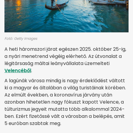
Fotó: Getty Images
A heti háromszori járat egészen 2025. október 25-ig,
a nyári menetrend végéig elérhető. Az útvonalat a
légitársaság máltai leányvállalata üzemelteti
Velencéből
.
A lagúnák városa mindig is nagy érdeklődést váltott
ki a magyar és általában a világ turistáinak körében.
Az elmúlt években, a koronavírus járvány után
azonban hihetetlen nagy fókuszt kapott Velence, a
túlturizmus jegyeit mutatta több alkalommal 2024-
ben. Ezért fizetőssé vált a városban a belépés, amit
5 euróban szabtak meg.