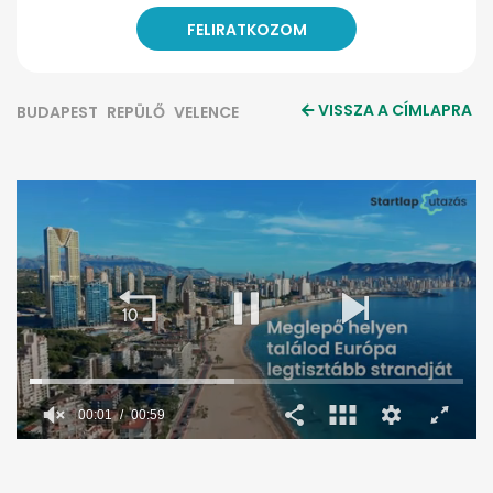
VISSZA A CÍMLAPRA
BUDAPEST
REPÜLŐ
VELENCE
00:02
00:59
0
seconds
of