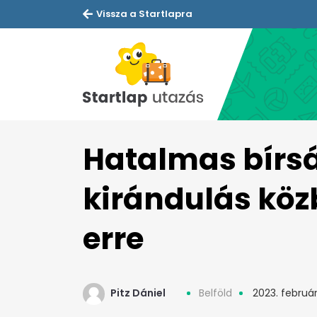
Vissza a Startlapra
Hatalmas bírsá
kirándulás köz
erre
Pitz Dániel
Belföld
2023. február