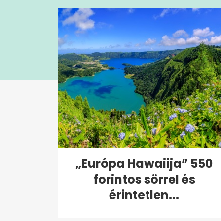
0%
„Európa Hawaiija” 550
forintos sörrel és
érintetlen...