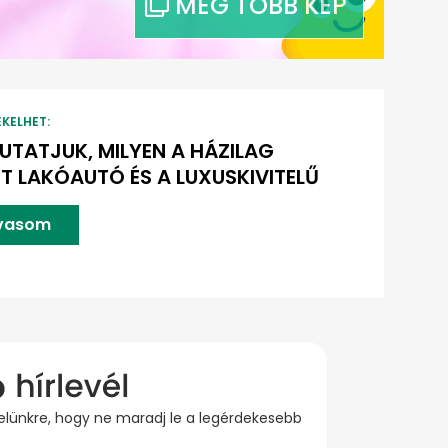
EKELHET:
TATJUK, MILYEN A HÁZILAG
TT LAKÓAUTÓ ÉS A LUXUSKIVITELŰ
lvasom
evelünkre, hogy ne maradj le a legérdekesebb