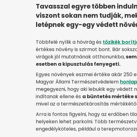
Tavasszal egyre többen induln
viszont sokan nem tudják, mek
letépnek egy-egy védett növé
Többfelé nyílik a hóvirág és
tőzikék borít
értékes növény is szirmot bont. Bár soksz
virágok jól mutatnának otthonunkba,
semm
esetben a kipusztulás fenyegeti.
Egyes növények eszmei értéke akár 250 ezer
Magyar Állami Természetvédelem
honlap
megegyezni, hogy aki lebukik egy védett n
indítanak ellene és
a büntetés mértéke s
mivel az a természetkárosítás mértékétől
Arra is fontos figyelni, hogy az erdőben til
helyeken lehet parkolni. Több természetv
engedélyköteles, például a terepmotorozás