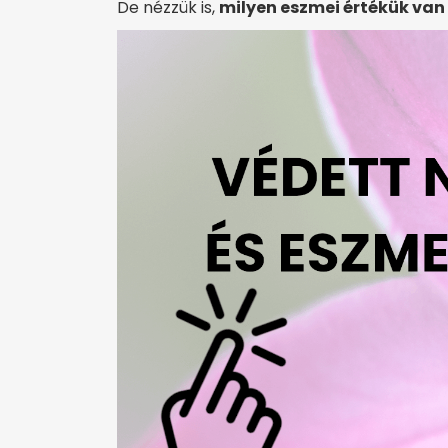
De nézzük is,
milyen eszmei értékük va