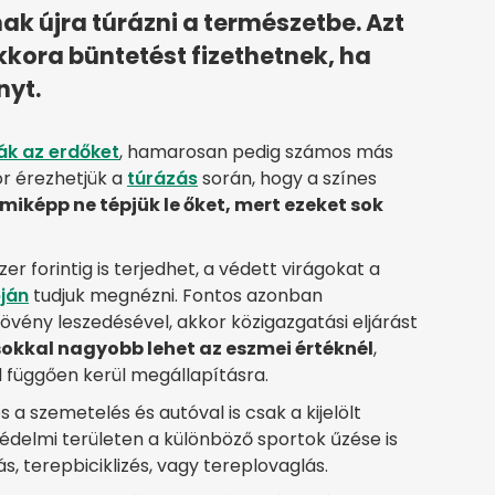
ak újra túrázni a természetbe. Azt
kora büntetést fizethetnek, ha
nyt.
ják az erdőket
, hamarosan pedig számos más
or érezhetjük a
túrázás
során, hogy a színes
iképp ne tépjük le őket, mert ezeket sok
 forintig is terjedhet, a védett virágokat a
ján
tudjuk megnézni. Fontos azonban
övény leszedésével, akkor közigazgatási eljárást
okkal nagyobb lehet az eszmei értéknél
,
 függően kerül megállapításra.
os a szemetelés és autóval is csak a kijelölt
édelmi területen a különböző sportok űzése is
, terepbiciklizés, vagy tereplovaglás.