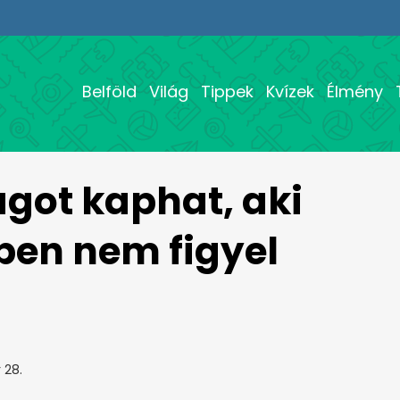
Belföld
Világ
Tippek
Kvízek
Élmény
got kaphat, aki
ben nem figyel
 28.