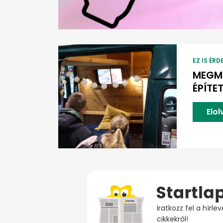
EZ IS ÉRD
MEGMU
ÉPÍTE
Elo
Iratkozz fel a hírl
cikkekről!