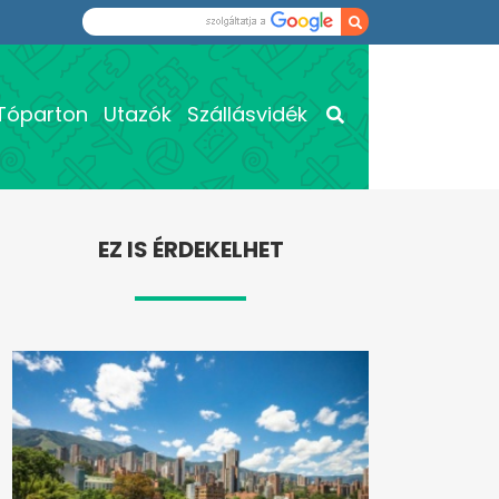
Tóparton
Utazók
Szállásvidék
EZ IS ÉRDEKELHET