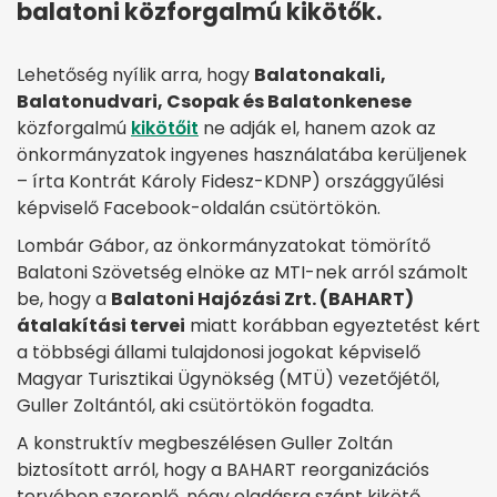
balatoni közforgalmú kikötők.
Lehetőség nyílik arra, hogy
Balatonakali,
Balatonudvari, Csopak és Balatonkenese
közforgalmú
kikötőit
ne adják el, hanem azok az
önkormányzatok ingyenes használatába kerüljenek
– írta Kontrát Károly Fidesz-KDNP) országgyűlési
képviselő Facebook-oldalán csütörtökön.
Lombár Gábor, az önkormányzatokat tömörítő
Balatoni Szövetség elnöke az MTI-nek arról számolt
be, hogy a
Balatoni Hajózási Zrt. (BAHART)
átalakítási tervei
miatt korábban egyeztetést kért
a többségi állami tulajdonosi jogokat képviselő
Magyar Turisztikai Ügynökség (MTÜ) vezetőjétől,
Guller Zoltántól, aki csütörtökön fogadta.
A konstruktív megbeszélésen Guller Zoltán
biztosított arról, hogy a BAHART reorganizációs
tervében szereplő, négy eladásra szánt kikötő