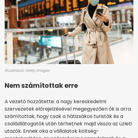
Illusztráció: Getty Images
Nem számítottak erre
A vezető hozzátette: a
nagy kereskedelmi
szervezetek előrejelzésével megegyezően ők is arra
számítottak, hogy csak a hátizsákos turisták és a
családlátogatók után térhetnek majd vissza az üzleti
utazók. Ennek oka a vállalatok költség-