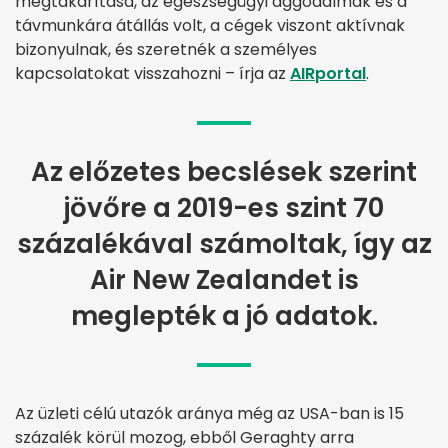
megtakarítása, az egészségügyi aggodalmak és a
távmunkára átállás volt, a cégek viszont aktívnak
bizonyulnak, és szeretnék a személyes
kapcsolatokat visszahozni – írja az
AIRportal
.
Az előzetes becslések szerint
jövőre a 2019-es szint 70
százalékával számoltak, így az
Air New Zealandet is
meglepték a jó adatok.
Az üzleti célú utazók aránya még az USA-ban is 15
százalék körül mozog, ebből Geraghty arra