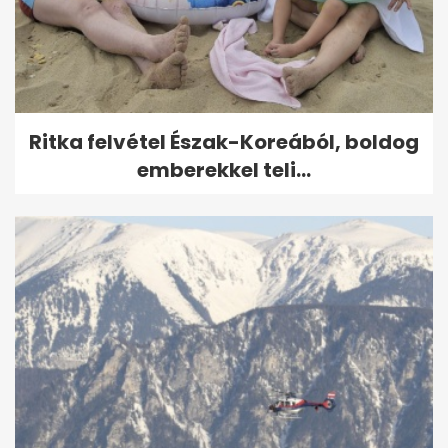
Ritka felvétel Észak-Koreából, boldog
emberekkel teli...