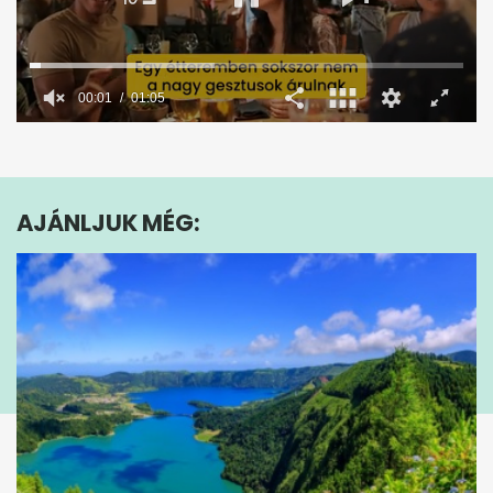
00:02
01:05
0
seconds
of
1
minute,
AJÁNLJUK MÉG:
5
seconds