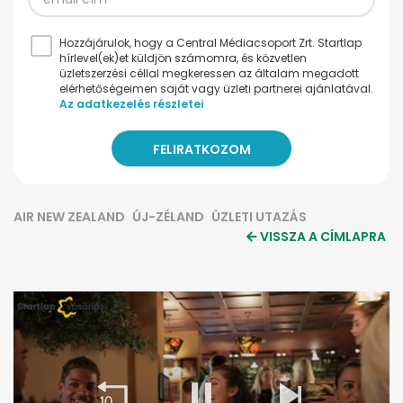
Hozzájárulok, hogy a Central Médiacsoport Zrt. Startlap
hírlevel(ek)et küldjön számomra, és közvetlen
üzletszerzési céllal megkeressen az általam megadott
elérhetőségeimen saját vagy üzleti partnerei ajánlatával.
Az adatkezelés részletei
AIR NEW ZEALAND
ÚJ-ZÉLAND
ÜZLETI UTAZÁS
VISSZA A CÍMLAPRA