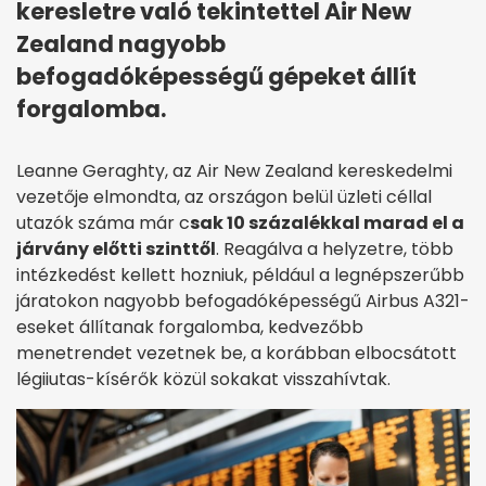
keresletre való tekintettel Air New
Zealand nagyobb
befogadóképességű gépeket állít
forgalomba.
Leanne Geraghty, az Air New Zealand kereskedelmi
vezetője elmondta, az országon belül üzleti céllal
utazók száma már c
sak 10 százalékkal marad el a
járvány előtti szinttől
. Reagálva a helyzetre, több
intézkedést kellett hozniuk, például a
legnépszerűbb
járatokon nagyobb befogadóképességű Airbus A321-
eseket állítanak forgalomba, kedvezőbb
menetrendet vezetnek be, a korábban elbocsátott
légiiutas-kísérők közül sokakat visszahívtak.