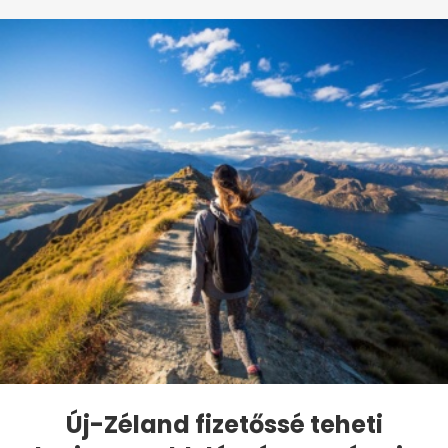
Új-Zéland fizetőssé teheti