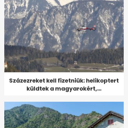
Százezreket kell fizetniük: helikoptert
küldtek a magyarokért,...