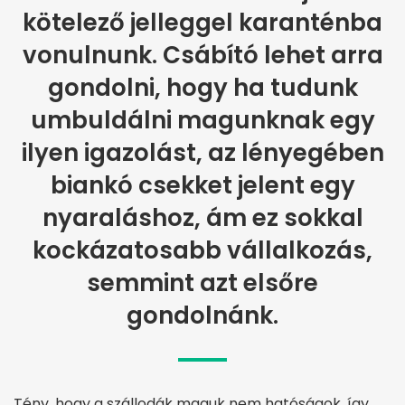
kötelező jelleggel karanténba
vonulnunk. Csábító lehet arra
gondolni, hogy ha tudunk
umbuldálni magunknak egy
ilyen igazolást, az lényegében
biankó csekket jelent egy
nyaraláshoz, ám ez sokkal
kockázatosabb vállalkozás,
semmint azt elsőre
gondolnánk.
Tény, hogy a szállodák maguk nem hatóságok, így