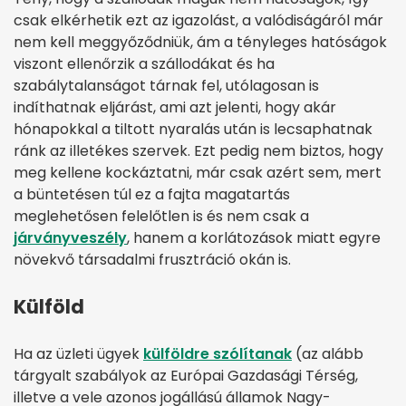
csak elkérhetik ezt az igazolást, a valódiságáról már
nem kell meggyőződniük, ám a tényleges hatóságok
viszont ellenőrzik a szállodákat és ha
szabálytalanságot tárnak fel, utólagosan is
indíthatnak eljárást, ami azt jelenti, hogy akár
hónapokkal a tiltott nyaralás után is lecsaphatnak
ránk az illetékes szervek. Ezt pedig nem biztos, hogy
meg kellene kockáztatni, már csak azért sem, mert
a büntetésen túl ez a fajta magatartás
meglehetősen felelőtlen is és nem csak a
járványveszély
, hanem a korlátozások miatt egyre
növekvő társadalmi frusztráció okán is.
Külföld
Ha az üzleti ügyek
külföldre szólítanak
(az alább
tárgyalt szabályok az Európai Gazdasági Térség,
illetve a vele azonos jogállású államok Nagy-