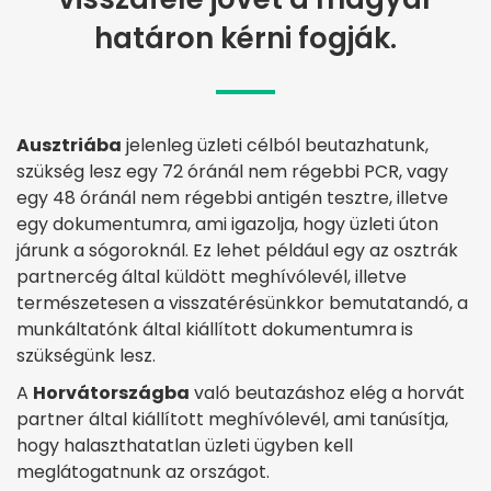
határon kérni fogják.
Ausztriába
jelenleg üzleti célból beutazhatunk,
szükség lesz egy 72 óránál nem régebbi PCR, vagy
egy 48 óránál nem régebbi antigén tesztre, illetve
egy dokumentumra, ami igazolja, hogy üzleti úton
járunk a sógoroknál. Ez lehet például egy az osztrák
partnercég által küldött meghívólevél, illetve
természetesen a visszatérésünkkor bemutatandó, a
munkáltatónk által kiállított dokumentumra is
szükségünk lesz.
A
Horvátországba
való beutazáshoz elég a horvát
partner által kiállított meghívólevél, ami tanúsítja,
hogy halaszthatatlan üzleti ügyben kell
meglátogatnunk az országot.