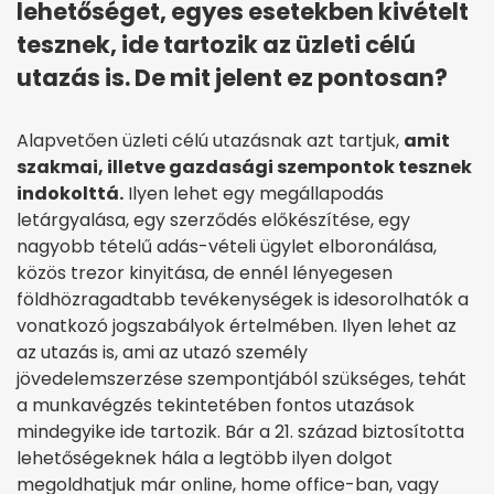
lehetőséget, egyes esetekben kivételt
tesznek, ide tartozik az üzleti célú
utazás is. De mit jelent ez pontosan?
Alapvetően üzleti célú utazásnak azt tartjuk,
amit
szakmai, illetve gazdasági szempontok tesznek
indokolttá.
Ilyen lehet egy megállapodás
letárgyalása, egy szerződés előkészítése, egy
nagyobb tételű adás-vételi ügylet elboronálása,
közös trezor kinyitása, de ennél lényegesen
földhözragadtabb tevékenységek is idesorolhatók a
vonatkozó jogszabályok értelmében. Ilyen lehet az
az utazás is, ami az utazó személy
jövedelemszerzése szempontjából szükséges, tehát
a munkavégzés tekintetében fontos utazások
mindegyike ide tartozik. Bár a 21. század biztosította
lehetőségeknek hála a legtöbb ilyen dolgot
megoldhatjuk már online, home office-ban, vagy