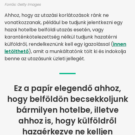
Forrás: Getty Images
Ahhoz, hogy az utazási korlátozások ránk ne
vonatkozzanak, például be tudjunk jelentkezni egy
hazai hotelbe belföldi utazás esetén, vagy
karanténkötelezettség nélkül tudjunk hazatérni
külföldről, rendelkeznünk kell egy igazolással (
innen
letölthető
), amit a munkáltatónk tölt ki és indokolja
benne az utazásunk üzleti jellegét.
Ez a papír elegendő ahhoz,
hogy belföldön becsekkoljunk
bármilyen hotelbe, illetve
ahhoz is, hogy külföldről
hazaérkezve ne kelljen