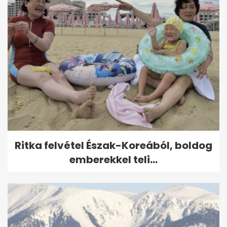
Ritka felvétel Észak-Koreából, boldog
emberekkel teli...