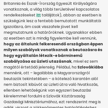
Britannia és Észak-Írország Egyesült Királyságára
vonatkoznak, a világ többi területével kapcsolatos
rendelkezéseket
itt
találjátok), abban az esetben is
szükségünk lesz a fentebb bemutatott munkáltatói
igazolásra, ám csak visszafele jövet kell
megmutatnunk a határőröknek. Ugyanakkor ebben
az esetben azt is mindig figyelembe kell vennünk,
hogy az általunk felkeresendő országban éppen
milyen szabályok vonatkoznak a beutazásra és
hogy egyáltalán létezik-e bárminemű
szabályzása az üzleti utazásnak
, mivel ez sem
magától értetődő jelenség. Például, ha
Szlovákiába
mennénk, ott – legalábbis a Magyarországról
beutazók tekintetében – a kötelező karantén alól
nem biztosít kibúvót az üzleti útra való hivatkozás,
ellenben lehetőségünk van egyszeri beutazási
kérelemmel fordulni a Szlovák Köztársaság
Gazdasági Minisztériumához, ezt rendszerint meg is
adják, viszont a zökkenőmentes határátlépéshez