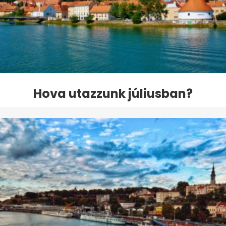
Hova utazzunk júliusban?