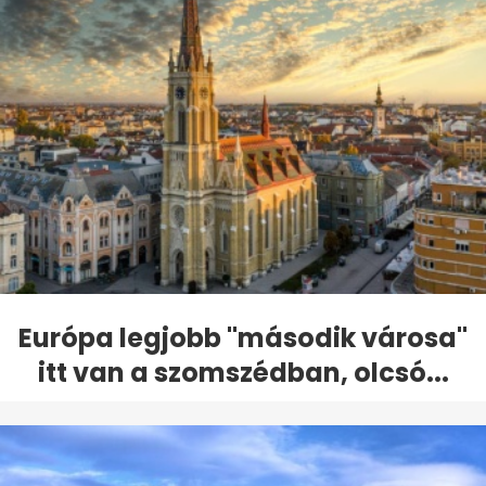
Európa legjobb "második városa"
itt van a szomszédban, olcsó...