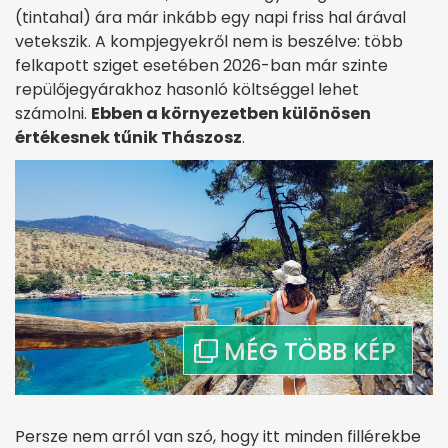
(tintahal) ára már inkább egy napi friss hal árával
vetekszik. A kompjegyekről nem is beszélve: több
felkapott sziget esetében 2026-ban már szinte
repülőjegyárakhoz hasonló költséggel lehet
számolni.
Ebben a környezetben különösen
értékesnek tűnik Thászosz
.
Persze nem arról van szó, hogy itt minden fillérekbe