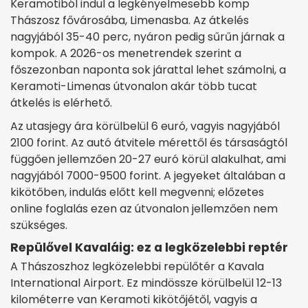
Keramotiból indul a legkényelmesebb komp
Thászosz fővárosába, Limenasba. Az átkelés
nagyjából 35-40 perc, nyáron pedig sűrűn járnak a
kompok. A 2026-os menetrendek szerint a
főszezonban naponta sok járattal lehet számolni, a
Keramoti-Limenas útvonalon akár több tucat
átkelés is elérhető.
Az utasjegy ára körülbelül 6 euró, vagyis nagyjából
2100 forint. Az autó átvitele mérettől és társaságtól
függően jellemzően 20-27 euró körül alakulhat, ami
nagyjából 7000-9500 forint. A jegyeket általában a
kikötőben, indulás előtt kell megvenni; előzetes
online foglalás ezen az útvonalon jellemzően nem
szükséges.
Repülővel Kavaláig: ez a legközelebbi reptér
A Thászoszhoz legközelebbi repülőtér a Kavala
International Airport. Ez mindössze körülbelül 12-13
kilométerre van Keramoti kikötőjétől, vagyis a