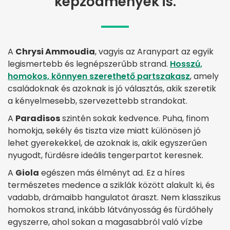
képződmények is.
A
Chrysi Ammoudia
, vagyis az Aranypart az egyik
legismertebb és legnépszerűbb strand.
Hosszú,
homokos, könnyen szerethető partszakasz
, amely
családoknak és azoknak is jó választás, akik szeretik
a kényelmesebb, szervezettebb strandokat.
A
Paradisos
szintén sokak kedvence. Puha, finom
homokja, sekély és tiszta vize miatt különösen jó
lehet gyerekekkel, de azoknak is, akik egyszerűen
nyugodt, fürdésre ideális tengerpartot keresnek.
A
Giola
egészen más élményt ad. Ez a híres
természetes medence a sziklák között alakult ki, és
vadabb, drámaibb hangulatot áraszt. Nem klasszikus
homokos strand, inkább látványosság és fürdőhely
egyszerre, ahol sokan a magasabbról való vízbe