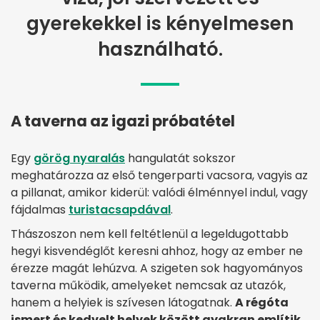
gyerekekkel is kényelmesen
használható.
A taverna az igazi próbatétel
Egy
görög nyaralás
hangulatát sokszor
meghatározza az első tengerparti vacsora, vagyis az
a pillanat, amikor kiderül: valódi élménnyel indul, vagy
fájdalmas
turistacsapdával
.
Thászoszon nem kell feltétlenül a legeldugottabb
hegyi kisvendéglőt keresni ahhoz, hogy az ember ne
érezze magát lehúzva. A szigeten sok hagyományos
taverna működik, amelyeket nemcsak az utazók,
hanem a helyiek is szívesen látogatnak.
A régóta
ismert és kedvelt helyek között gyakran említik