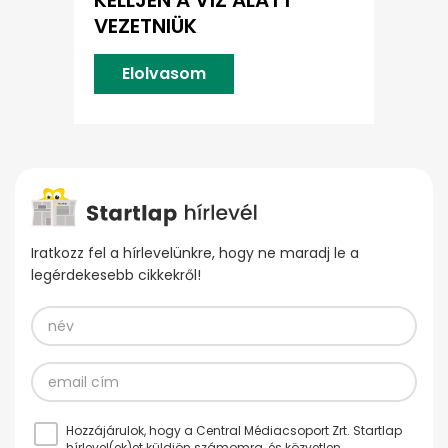
KELLJEN A VÍZ ALATT
VEZETNIÜK
Elolvasom
Iratkozz fel a hírlevelünkre, hogy ne maradj le a
legérdekesebb cikkekről!
Hozzájárulok, hogy a Central Médiacsoport Zrt. Startlap
hírlevel(ek)et küldjön számomra, és közvetlen