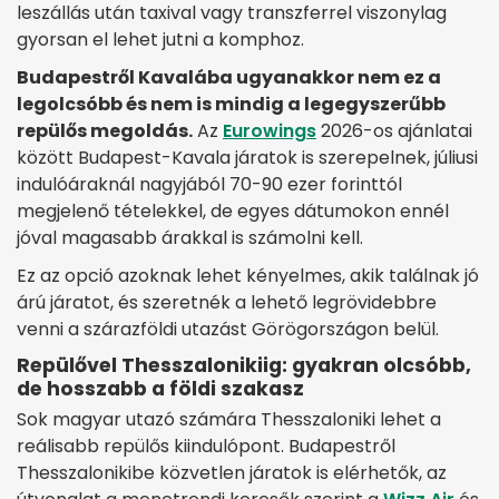
leszállás után taxival vagy transzferrel viszonylag
gyorsan el lehet jutni a komphoz.
Budapestről Kavalába ugyanakkor nem ez a
legolcsóbb és nem is mindig a legegyszerűbb
repülős megoldás.
Az
Eurowings
2026-os ajánlatai
között Budapest-Kavala járatok is szerepelnek, júliusi
indulóáraknál nagyjából 70-90 ezer forinttól
megjelenő tételekkel, de egyes dátumokon ennél
jóval magasabb árakkal is számolni kell.
Ez az opció azoknak lehet kényelmes, akik találnak jó
árú járatot, és szeretnék a lehető legrövidebbre
venni a szárazföldi utazást Görögországon belül.
Repülővel Thesszalonikiig: gyakran olcsóbb,
de hosszabb a földi szakasz
Sok magyar utazó számára Thesszaloniki lehet a
reálisabb repülős kiindulópont. Budapestről
Thesszalonikibe közvetlen járatok is elérhetők, az