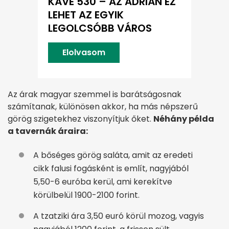
KÁVÉ 530 – AZ ADRIÁN EZ
LEHET AZ EGYIK
LEGOLCSÓBB VÁROS
Elolvasom
Az árak magyar szemmel is barátságosnak
számítanak, különösen akkor, ha más népszerű
görög szigetekhez viszonyítjuk őket.
Néhány példa
a tavernák áraira:
A bőséges görög saláta, amit az eredeti
cikk falusi fogásként is említ, nagyjából
5,50-6 euróba kerül, ami kerekítve
körülbelül 1900-2100 forint.
A tzatziki ára 3,50 euró körül mozog, vagyis