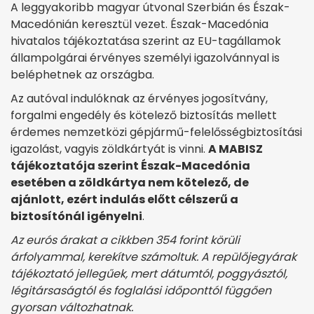
A leggyakoribb magyar útvonal Szerbián és Észak-
Macedónián keresztül vezet. Észak-Macedónia
hivatalos tájékoztatása szerint az EU-tagállamok
állampolgárai érvényes személyi igazolvánnyal is
beléphetnek az országba.
Az autóval indulóknak az érvényes jogosítvány,
forgalmi engedély és kötelező biztosítás mellett
érdemes nemzetközi gépjármű-felelősségbiztosítási
igazolást, vagyis zöldkártyát is vinni.
A MABISZ
tájékoztatója szerint Észak-Macedónia
esetében a zöldkártya nem kötelező, de
ajánlott, ezért indulás előtt célszerű a
biztosítónál igényelni
.
Az eurós árakat a cikkben 354 forint körüli
árfolyammal, kerekítve számoltuk. A repülőjegyárak
tájékoztató jellegűek, mert dátumtól, poggyásztól,
légitársaságtól és foglalási időponttól függően
gyorsan változhatnak.