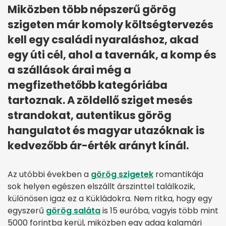
Miközben több népszerű görög
szigeten már komoly költségtervezés
kell egy családi nyaraláshoz, akad
egy úti cél, ahol a tavernák, a komp és
a szállások árai még a
megfizethetőbb kategóriába
tartoznak. A zöldellő sziget mesés
strandokat, autentikus görög
hangulatot és magyar utazóknak is
kedvezőbb ár-érték arányt kínál.
Az utóbbi években a
görög szigetek
romantikája
sok helyen egészen elszállt árszinttel találkozik,
különösen igaz ez a Kükládokra. Nem ritka, hogy egy
egyszerű
görög saláta
is 15 euróba, vagyis több mint
5000 forintba kerül, miközben egy adag kalamári