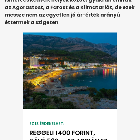
az Agorastost, a Farost és a Klimatariát, de ezek
messze nem az egyetlen jó ár-érték arányú
éttermek a szigeten
.
EZ IS ÉRDEKELHET:
REGGELI 1400 FORINT,