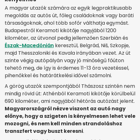
A magyar utazók számára az egyik legpraktikusabb
megoldás az autós út, főleg családoknak vagy baráti
társaságoknak, ahol több sofőr válthatja egymást.
Budapestről Keramoti kikötője nagyjából 1200
kilométer, az útvonal pedig jellemzően Szerbián és
Észak-Macedónián
keresztül, Belgrád, Niš, Szkopje,
majd Thesszaloniki és Kavala irányában vezet. Az út
szinte végig autópályán vagy jó minőségű főúton
tehető meg, de így is érdemes 11-13 óra vezetéssel,
pihenőkkel és határátkelési idővel számolni.
A görög utazók szempontjából Thászosz szintén nem
mindig rövid út: Athénból Keramoti kikötője körülbelül
690 kilométer, ami nagyjából hétórás autózást jelent.
Magyarországról nézve viszont az autó nagy
előnye, hogy a szigeten is kényelmesen lehet vele
mozogni, és nem kell minden strandoláshoz
transzfert vagy buszt keresni
.