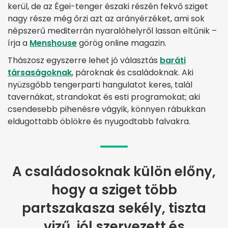
kerül, de az Égei-tenger északi részén fekvő sziget
nagy része még őrzi azt az arányérzéket, ami sok
népszerű mediterrán nyaralóhelyről lassan eltűnik –
írja a
Menshouse
görög online magazin.
Thászosz egyszerre lehet jó választás
baráti
társaságoknak
, pároknak és családoknak. Aki
nyüzsgőbb tengerparti hangulatot keres, talál
tavernákat, strandokat és esti programokat; aki
csendesebb pihenésre vágyik, könnyen rábukkan
eldugottabb öblökre és nyugodtabb falvakra.
A családosoknak külön előny,
hogy a sziget több
partszakasza sekély, tiszta
vizű, jól szervezett és