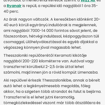
útvonalat a menetrendi keresők szerint a
Wizz Air
és
a
Ryanair
is repüli, a repülési idő nagyjából 1 óra 35-
40 perc.
Az árak nagyon változók. A keresőkben időnként 20-
40 euró körüli egyirányú indulóárak is megjelennek,
ami nagyjából 7000-14 000 forintos sávot jelent, de
főszezonban, hétvégi indulással, kézipoggyászon túli
csomaggal, ülőhelyválasztással és egyéb díjakkal a
végösszeg könnyen jóval magasabb lehet.
Thesszaloniki repülőterétől Keramoti kikötője
nagyjából 200-220 kilométerre van. Autóval vagy
transzferrel körülbelül 2-2,5 órás úttal lehet
számolni, majd innen jön a rövid kompút Limenasba.
Aki repülővel érkezik Thesszalonikibe, annak a bérelt
autó lehet a legkényelmesebb megoldás, főleg
akkor, ha a szigeten több strandot és falut is bejárna.
Transzferrel is el lehet jutni Keramotiig,
tömegközlekedéssel viszont már több átszállásra és