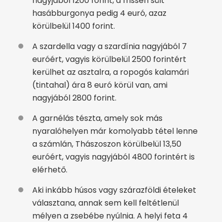
nagyjából 1200 forint, a frissen sült
hasábburgonya pedig 4 euró, azaz
körülbelül 1400 forint.
A szardella vagy a szardínia nagyjából 7
euróért, vagyis körülbelül 2500 forintért
kerülhet az asztalra, a ropogós kalamári
(tintahal) ára 8 euró körül van, ami
nagyjából 2800 forint.
A garnélás tészta, amely sok más
nyaralóhelyen már komolyabb tétel lenne
a számlán, Thászoszon körülbelül 13,50
euróért, vagyis nagyjából 4800 forintért is
elérhető.
Aki inkább húsos vagy szárazföldi ételeket
választana, annak sem kell feltétlenül
mélyen a zsebébe nyúlnia. A helyi feta 4