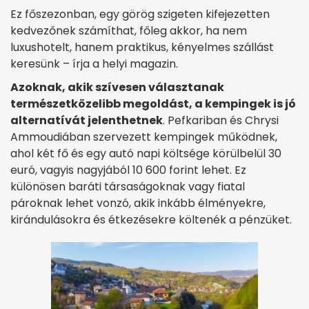
Ez főszezonban, egy görög szigeten kifejezetten
kedvezőnek számíthat, főleg akkor, ha nem
luxushotelt, hanem praktikus, kényelmes szállást
keresünk – írja a helyi magazin.
Azoknak, akik szívesen választanak
természetközelibb megoldást, a kempingek is jó
alternatívát jelenthetnek
. Pefkariban és Chrysi
Ammoudiában szervezett kempingek működnek,
ahol két fő és egy autó napi költsége körülbelül 30
euró, vagyis nagyjából 10 600 forint lehet. Ez
különösen baráti társaságoknak vagy fiatal
pároknak lehet vonzó, akik inkább élményekre,
kirándulásokra és étkezésekre költenék a pénzüket.