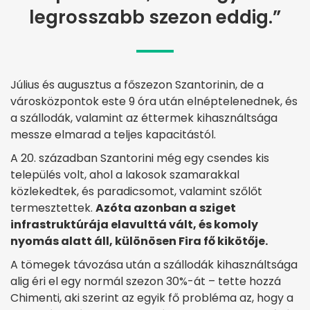
legrosszabb szezon eddig.”
Július és augusztus a főszezon Szantorinin, de a
városközpontok este 9 óra után elnéptelenednek, és
a szállodák, valamint az éttermek kihasználtsága
messze elmarad a teljes kapacitástól.
A 20. században Szantorini még egy csendes kis
település volt, ahol a lakosok szamarakkal
közlekedtek, és paradicsomot, valamint szőlőt
termesztettek.
Azóta azonban a sziget
infrastruktúrája elavulttá vált, és komoly
nyomás alatt áll, különösen Fira fő kikötője.
A tömegek távozása után a szállodák kihasználtsága
alig éri el egy normál szezon 30%-át – tette hozzá
Chimenti, aki szerint az egyik fő probléma az, hogy a