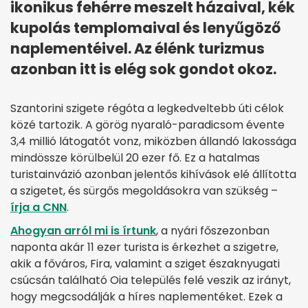
ikonikus fehérre meszelt házaival, kék
kupolás templomaival és lenyűgöző
naplementéivel. Az élénk turizmus
azonban itt is elég sok gondot okoz.
Szantorini szigete régóta a legkedveltebb úti célok
közé tartozik. A görög nyaraló-paradicsom évente
3,4 millió látogatót vonz, miközben állandó lakossága
mindössze körülbelül 20 ezer fő. Ez a hatalmas
turistainvázió azonban jelentős kihívások elé állította
a szigetet, és sürgős megoldásokra van szükség –
írja a CNN
.
Ahogyan arról mi is írtunk
, a nyári főszezonban
naponta akár 11 ezer turista is érkezhet a szigetre,
akik a főváros, Fira, valamint a sziget északnyugati
csúcsán található Oia település felé veszik az irányt,
hogy megcsodálják a híres naplementéket. Ezek a