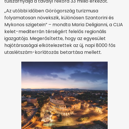
túlszárnyalja a tavalyi rekord 33 millió érkezőt.
„Az utóbbi időben Görögország turizmusa
folyamatosan növekszik, különösen Szantorini és
Mykonos szigetein” – mondta Maria Deligianni, a CLIA
kelet-mediterrán térségért felelős regionális
igazgatója. Megerősítette, hogy az egyesület
hajótársaságai elkötelezettek az új, napi 8000 fős
utaslétszám-korlátozás betartása mellett.