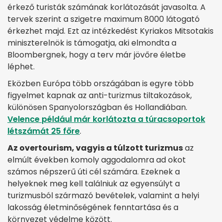
érkező turisták számának korlátozását javasolta. A
tervek szerint a szigetre maximum 8000 látogató
érkezhet majd. Ezt az intézkedést Kyriakos Mitsotakis
miniszterelnök is támogatja, aki elmondta a
Bloombergnek, hogy a terv már jövőre életbe
léphet.
Eközben Európa több országában is egyre több
figyelmet kapnak az anti-turizmus tiltakozások,
különösen Spanyolországban és Hollandiában.
Velence például már korlátozta a túracsoportok
létszámát 25 főre
.
Az overtourism, vagyis a túlzott turizmus
az
elmúlt években komoly aggodalomra ad okot
számos népszerű úti cél számára. Ezeknek a
helyeknek meg kell találniuk az egyensúlyt a
turizmusból származó bevételek, valamint a helyi
lakosság életminőségének fenntartása és a
környezet védelme között.