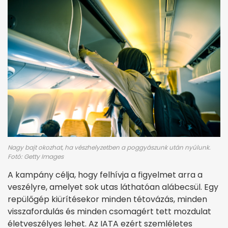
Nagy bajt okozhat, ha vészhelyzetben a poggyászunk után nyúlunk.
Fotó: Getty Images
A kampány célja, hogy felhívja a figyelmet arra a
veszélyre, amelyet sok utas láthatóan alábecsül. Egy
repülőgép kiürítésekor minden tétovázás, minden
visszafordulás és minden csomagért tett mozdulat
életveszélyes lehet. Az IATA ezért szemléletes