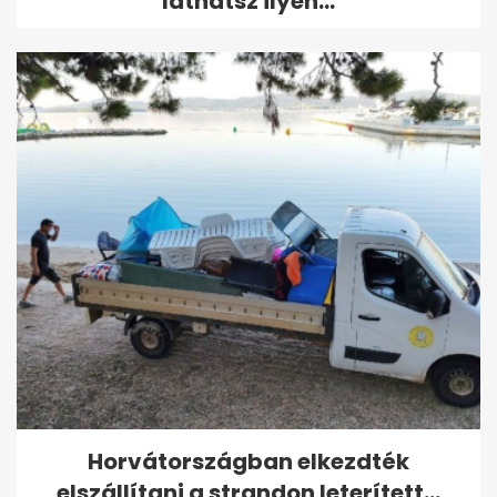
láthatsz ilyen...
Horvátországban elkezdték
elszállítani a strandon leterített...