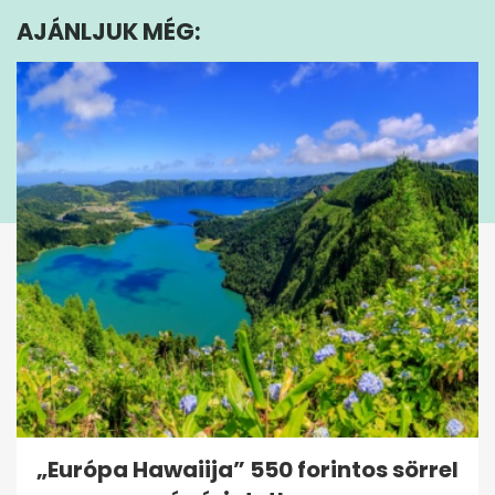
minute,
AJÁNLJUK MÉG:
5
seconds
„Európa Hawaiija” 550 forintos sörrel