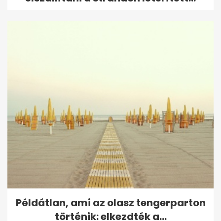
Példátlan, ami az olasz tengerparton
történik: elkezdték a...