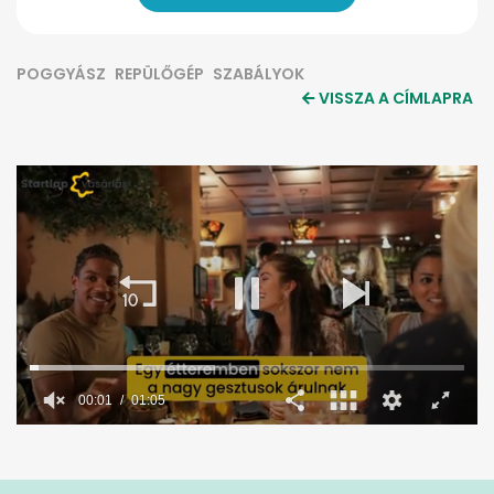
POGGYÁSZ
REPÜLŐGÉP
SZABÁLYOK
VISSZA A CÍMLAPRA
0
seconds
of
1