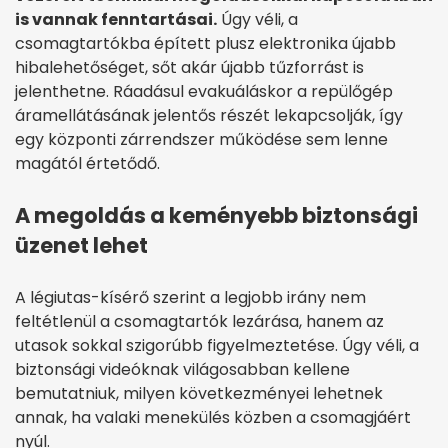
is vannak fenntartásai.
Úgy véli, a
csomagtartókba épített plusz elektronika újabb
hibalehetőséget, sőt akár újabb tűzforrást is
jelenthetne. Ráadásul evakuáláskor a repülőgép
áramellátásának jelentős részét lekapcsolják, így
egy központi zárrendszer működése sem lenne
magától értetődő.
A megoldás a keményebb biztonsági
üzenet lehet
A légiutas-kísérő szerint a legjobb irány nem
feltétlenül a csomagtartók lezárása, hanem az
utasok sokkal szigorúbb figyelmeztetése. Úgy véli, a
biztonsági videóknak világosabban kellene
bemutatniuk, milyen következményei lehetnek
annak, ha valaki menekülés közben a csomagjáért
nyúl.