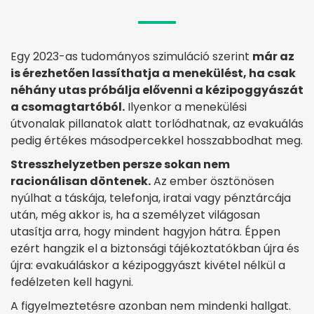
Egy 2023-as tudományos szimuláció szerint
már az
is érezhetően lassíthatja a menekülést, ha csak
néhány utas próbálja elővenni a kézipoggyászát
a csomagtartóból.
Ilyenkor a menekülési
útvonalak pillanatok alatt torlódhatnak, az evakuálás
pedig értékes másodpercekkel hosszabbodhat meg.
Stresszhelyzetben persze sokan nem
racionálisan döntenek.
Az ember ösztönösen
nyúlhat a táskája, telefonja, iratai vagy pénztárcája
után, még akkor is, ha a személyzet világosan
utasítja arra, hogy mindent hagyjon hátra. Éppen
ezért hangzik el a biztonsági tájékoztatókban újra és
újra: evakuáláskor a kézipoggyászt kivétel nélkül a
fedélzeten kell hagyni.
A figyelmeztetésre azonban nem mindenki hallgat.