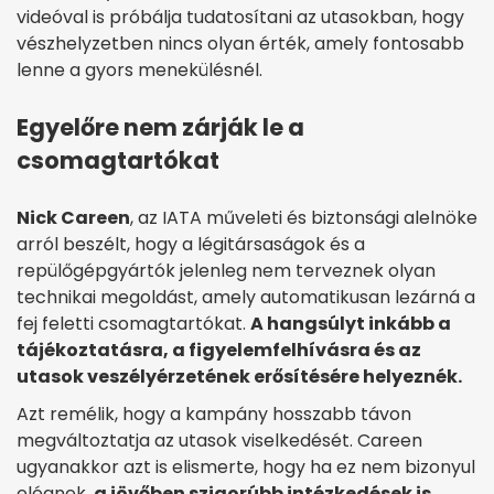
videóval is próbálja tudatosítani az utasokban, hogy
vészhelyzetben nincs olyan érték, amely fontosabb
lenne a gyors menekülésnél.
Egyelőre nem zárják le a
csomagtartókat
Nick Careen
, az IATA műveleti és biztonsági alelnöke
arról beszélt, hogy a légitársaságok és a
repülőgépgyártók jelenleg nem terveznek olyan
technikai megoldást, amely automatikusan lezárná a
fej feletti csomagtartókat.
A hangsúlyt inkább a
tájékoztatásra, a figyelemfelhívásra és az
utasok veszélyérzetének erősítésére helyeznék.
Azt remélik, hogy a kampány hosszabb távon
megváltoztatja az utasok viselkedését. Careen
ugyanakkor azt is elismerte, hogy ha ez nem bizonyul
elégnek,
a jövőben szigorúbb intézkedések is