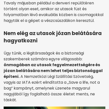
Tavaly májusban például a denveri repülőtéren
történt olyan eset, amikor az utasok füst és
folyamatban lévő evakuálás közben is csomagokkal
hagyták el a gépet a vészcsúszdákon keresztül.
Nem elég az utasok józan belátására
hagyatkozni
Úgy tűnik, a légitársaságok és a biztonsági
szakemberek számára egyre világosabb:
önmagában az utasok fegyelmezettségére és
józan belátására nem lehet teljes biztonsággal
építeni.
A Nemzetközi Légi Szállítási Szövetség,
vagyis az IATA ezért elindította a „Save a life, not a
bag” kampányt, amelynek üzenete magyarul
nagyjából így foglalható össze: életet ments, ne
táskát.