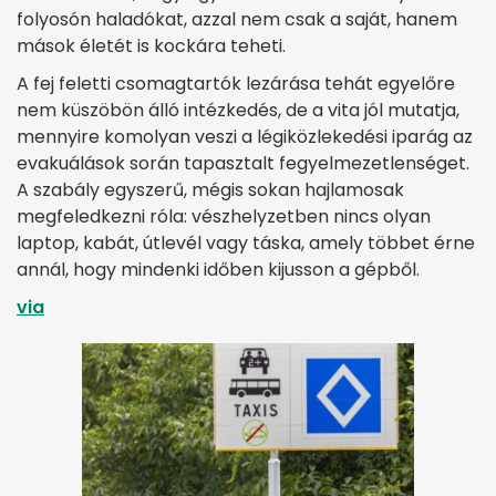
folyosón haladókat, azzal nem csak a saját, hanem
mások életét is kockára teheti.
A fej feletti csomagtartók lezárása tehát egyelőre
nem küszöbön álló intézkedés, de a vita jól mutatja,
mennyire komolyan veszi a légiközlekedési iparág az
evakuálások során tapasztalt fegyelmezetlenséget.
A szabály egyszerű, mégis sokan hajlamosak
megfeledkezni róla: vészhelyzetben nincs olyan
laptop, kabát, útlevél vagy táska, amely többet érne
annál, hogy mindenki időben kijusson a gépből.
via