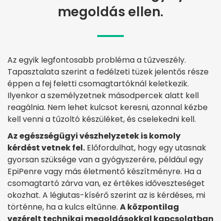
megoldás ellen.
Az egyik legfontosabb probléma a tűzveszély.
Tapasztalata szerint a fedélzeti tüzek jelentős része
éppen a fej feletti csomagtartóknál keletkezik.
Ilyenkor a személyzetnek másodpercek alatt kell
reagálnia. Nem lehet kulcsot keresni, azonnal kézbe
kell venni a tűzoltó készüléket, és cselekedni kell.
Az egészségügyi vészhelyzetek is komoly
kérdést vetnek fel.
Előfordulhat, hogy egy utasnak
gyorsan szüksége van a gyógyszerére, például egy
EpiPenre vagy más életmentő készítményre. Ha a
csomagtartó zárva van, ez értékes időveszteséget
okozhat. A légiutas-kísérő szerint az is kérdéses, mi
történne, ha a kulcs eltűnne.
A központilag
vezérelt technikai megoldásokkal kapcsolatban