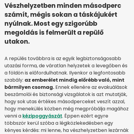
Vészhelyzetben minden másodperc
számít, mégis sokan a táskájukért
nyúlnak. Most egy szigorúbb
megoldás is felmerült a repülő
utakon.
A repülés továbbra is az egyik legbiztonságosabb
utazási forma, de váratlan helyzetek a levegőben és
a földön is előfordulhatnak. Ilyenkor a legfontosabb
szabály:
az emberélet mindig előrébb való, mint
bármilyen csomag.
Ennek ellenére az evakuálások
beszámolói és biztonsági vizsgálatok is azt mutatják,
hogy sok utas értékes másodperceket veszít azzal,
hogy menekülés közben még megpróbálja magához
venni a
kézipoggyászát
. Éppen ezért egyre
többször kerül szóba a légiközlekedésben egy
kényes kérdés: mi lenne, ha vészhelyzetben lezárnák