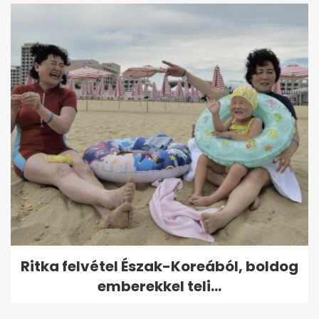
Ritka felvétel Észak-Koreából, boldog
emberekkel teli...