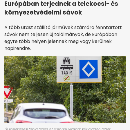
Európában terjednek a telekocsi- és
környezetvédelmi sávok
A több utast szállító járművek számára fenntartott
sávok nem teljesen új találmányok, de Európában
egyre több helyen jelennek meg vagy kerülnek
napirendre.
Új közlekedési tábla terjed az európai utakon: kék alapon fehér