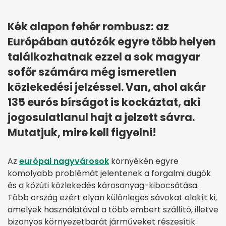
Kék alapon fehér rombusz: az
Európában autózók egyre több helyen
találkozhatnak ezzel a sok magyar
sofőr számára még ismeretlen
közlekedési jelzéssel. Van, ahol akár
135 eurós bírságot is kockáztat, aki
jogosulatlanul hajt a jelzett sávra.
Mutatjuk, mire kell figyelni!
Az
európai nagyvárosok
környékén egyre
komolyabb problémát jelentenek a forgalmi dugók
és a közúti közlekedés károsanyag-kibocsátása.
Több ország ezért olyan különleges sávokat alakít ki,
amelyek használatával a több embert szállító, illetve
bizonyos környezetbarát járműveket részesítik