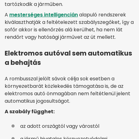
tartózkodik a járműben.
A
mesterséges intelligencián
alapuló rendszerek
kiválaszthatják a feltételezett szabályszegőket, így a
sofőr akkor is ellenőrzés alá kerülhet, ha nem lát
rendőrt vagy hatósági járművet az út mellett.
Elektromos autóval sem automatikus
a behajtás
A rombusszal jelölt sávok célja sok esetben a
környezetbarát közlekedés támogatása is, de az
elektromos autó önmagában nem feltétlenül jelent
automatikus jogosultságot.
A szabály függhet:
az adott országtól vagy várostól
a jármű hivatalos környezetvédelmi