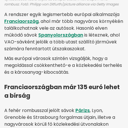
rombusz. Fotó: Philipp von Ditfurth/picture alliance via Getty Images
A rendszer egyik legismertebb európai alkalmazója
Franciaország
, ahol már több nagyváros környékén
találkozhatnak vele az autósok. Hasonló elven
működő sávok
Spanyolországban
is léteznek, ahol
VAO-sávként jelölik a több utast szállító járművek
számára fenntartott útszakaszokat.
Más európai városok szintén vizsgálják, hogy a
megoldással csökkenthető-e a közlekedési terhelés
és a károsanyag-kibocsátás.
Franciaországban már 135 euró lehet
a bírság
A fehér rombusszal jelölt sávok
Párizs
, Lyon,
Grenoble és Strasbourg forgalmas útjain, illetve a
nagyvárosok körüli fő közlekedési útvonalakon