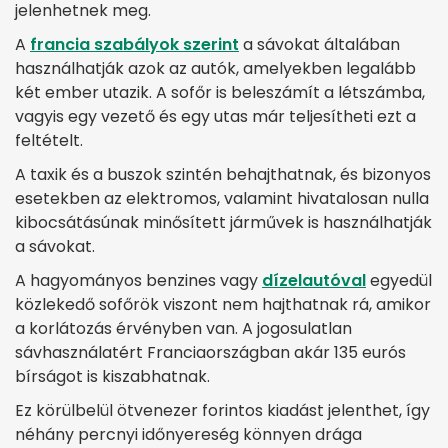
jelenhetnek meg.
A
francia szabályok szerint
a sávokat általában
használhatják azok az autók, amelyekben legalább
két ember utazik. A sofőr is beleszámít a létszámba,
vagyis egy vezető és egy utas már teljesítheti ezt a
feltételt.
A taxik és a buszok szintén behajthatnak, és bizonyos
esetekben az elektromos, valamint hivatalosan nulla
kibocsátásúnak minősített járművek is használhatják
a sávokat.
A hagyományos benzines vagy
dízelautóval
egyedül
közlekedő sofőrök viszont nem hajthatnak rá, amikor
a korlátozás érvényben van. A jogosulatlan
sávhasználatért Franciaországban akár 135 eurós
bírságot is kiszabhatnak.
Ez körülbelül ötvenezer forintos kiadást jelenthet, így
néhány percnyi időnyereség könnyen drága