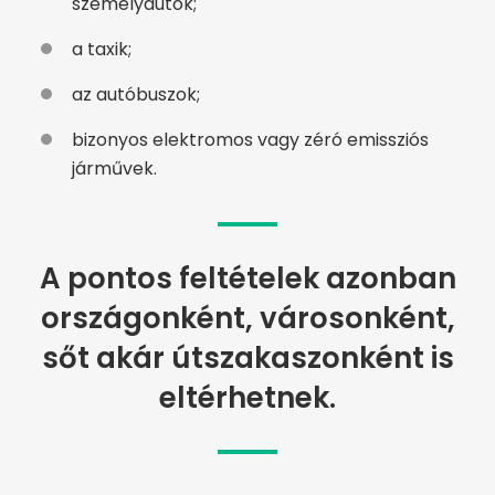
személyautók;
a taxik;
az autóbuszok;
bizonyos elektromos vagy zéró emissziós
járművek.
A pontos feltételek azonban
országonként, városonként,
sőt akár útszakaszonként is
eltérhetnek.