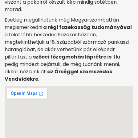
viszont a pokolról készült kép mindig sötétben
marad.
Esetleg megállhatunk még Magyarszombatfán
megismerkedni
a régi fazekasság tudományával
a fölöttébb beszédes Fazekasházban,
megtekinthetjük a 18. századból származó pankaszi
haranglábat, de akár vethetünk pár elképedt
pillantást a
szőcei tőzegmohás láprétre is
. Ha
pedig mindezt bejártuk, de még tudnánk menni,
akkor nézzünk át
az Őrséggel szomszédos
Vendvidékre
.