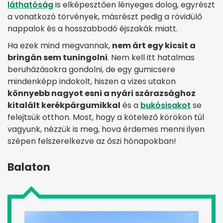
láthatóság
is elképesztően lényeges dolog, egyrészt
a vonatkozó törvények, másrészt pedig a rövidülő
nappalok és a hosszabbodó éjszakák miatt.
Ha ezek mind megvannak,
nem árt egy kicsit a
bringán sem tuningolni
. Nem kell itt hatalmas
beruházásokra gondolni, de egy gumicsere
mindenképp indokolt, hiszen a vizes utakon
könnyebb nagyot esni a nyári szárazsághoz
kitalált kerékpárgumikkal
és a
bukósisakot
se
felejtsük otthon. Most, hogy a kötelező körökön túl
vagyunk, nézzük is meg, hova érdemes menni ilyen
szépen felszerelkezve az őszi hónapokban!
Balaton