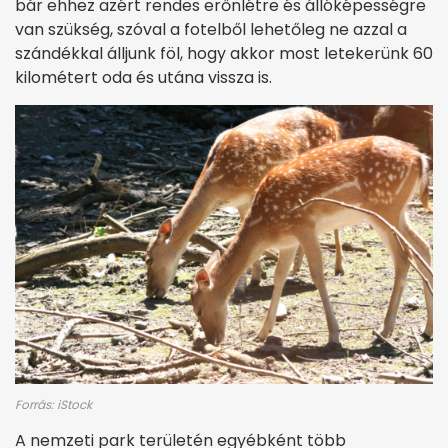
bár ehhez azért rendes erőnlétre és állóképességre
van szükség, szóval a fotelből lehetőleg ne azzal a
szándékkal álljunk föl, hogy akkor most letekerünk 60
kilométert oda és utána vissza is.
Forrás: iStock
A nemzeti park területén egyébként több