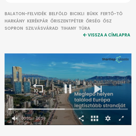
BALATON-FELVIDÉK
BELFÖLD
BICIKLI
BÜKK
FERTŐ-TÓ
HARKÁNY
KERÉKPÁR
ŐRISZENTPÉTER
ŐRSÉG
ŐSZ
SOPRON
SZILVÁSVÁRAD
TIHANY
TÚRA
VISSZA A CÍMLAPRA
0
seconds