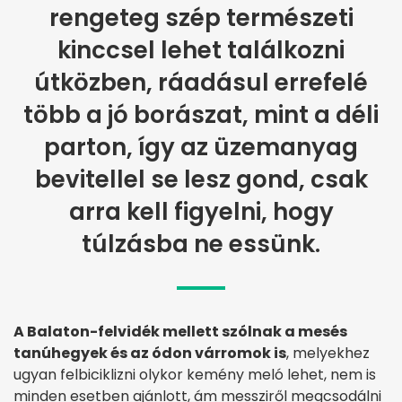
rengeteg szép természeti
kinccsel lehet találkozni
útközben, ráadásul errefelé
több a jó borászat, mint a déli
parton, így az üzemanyag
bevitellel se lesz gond, csak
arra kell figyelni, hogy
túlzásba ne essünk.
A Balaton-felvidék mellett szólnak a mesés
tanúhegyek és az ódon várromok is
, melyekhez
ugyan felbiciklizni olykor kemény meló lehet, nem is
minden esetben ajánlott, ám messziről megcsodálni