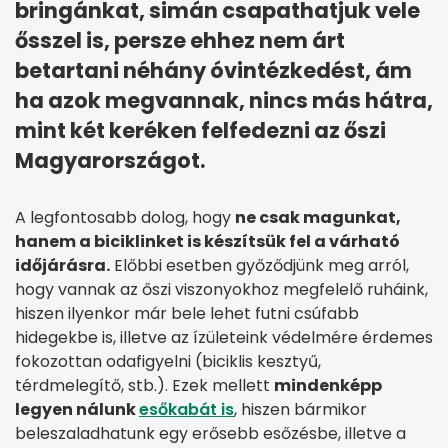
bringánkat, simán csapathatjuk vele
ősszel is, persze ehhez nem árt
betartani néhány óvintézkedést, ám
ha azok megvannak, nincs más hátra,
mint két keréken felfedezni az őszi
Magyarországot.
A legfontosabb dolog, hogy
ne csak magunkat,
hanem a biciklinket is készítsük fel a várható
időjárásra.
Előbbi esetben győződjünk meg arról,
hogy vannak az őszi viszonyokhoz megfelelő ruháink,
hiszen ilyenkor már bele lehet futni csúfabb
hidegekbe is, illetve az ízületeink védelmére érdemes
fokozottan odafigyelni (biciklis kesztyű,
térdmelegítő, stb.). Ezek mellett
mindenképp
legyen nálunk
esőkabát is
, hiszen bármikor
beleszaladhatunk egy erősebb esőzésbe, illetve a