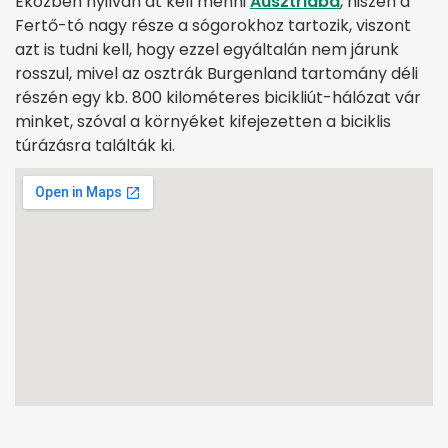
Eközben nyilván át kell menni
Ausztriába
, hiszen a
Fertő-tó nagy része a sógorokhoz tartozik, viszont
azt is tudni kell, hogy ezzel egyáltalán nem járunk
rosszul, mivel az osztrák Burgenland tartomány déli
részén egy kb. 800 kilométeres bicikliút-hálózat vár
minket, szóval a környéket kifejezetten a biciklis
túrázásra találták ki.