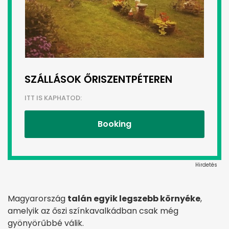
SZÁLLÁSOK ŐRISZENTPÉTEREN
ITT IS KAPHATOD:
Booking
Hirdetés
Magyarország
talán egyik legszebb környéke
,
amelyik az őszi színkavalkádban csak még
gyönyörűbbé válik.