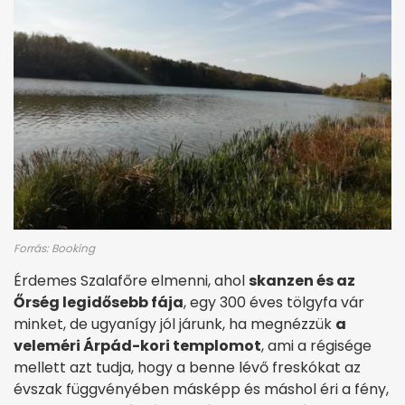
Forrás: Booking
Érdemes Szalafőre elmenni, ahol
skanzen és az
Őrség legidősebb fája
, egy 300 éves tölgyfa vár
minket, de ugyanígy jól járunk, ha megnézzük
a
veleméri Árpád-kori templomot
, ami a régisége
mellett azt tudja, hogy a benne lévő freskókat az
évszak függvényében másképp és máshol éri a fény,