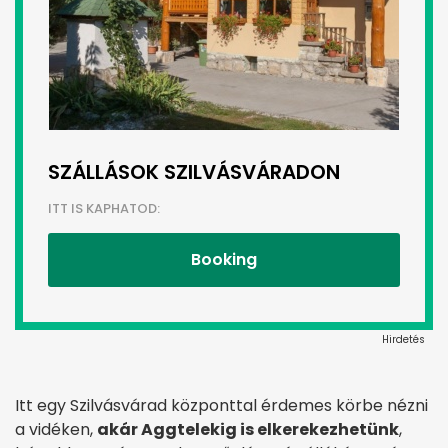
SZÁLLÁSOK SZILVÁSVÁRADON
ITT IS KAPHATOD:
Booking
Hirdetés
Itt egy Szilvásvárad központtal érdemes körbe nézni
a vidéken,
akár Aggtelekig is elkerekezhetünk
,