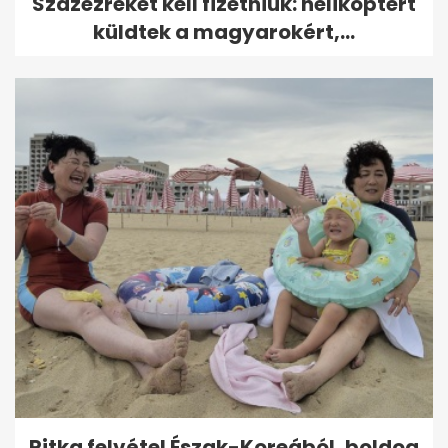
Százezreket kell fizetniük: helikoptert
küldtek a magyarokért,...
Ritka felvétel Észak-Koreából, boldog