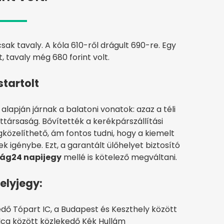
csak tavaly. A kóla 610-ről drágult 690-re. Egy
 tavaly még 680 forint volt.
tartolt
lapján járnak a balatoni vonatok: azaz a téli
ttársaság. Bővítették a kerékpárszállítási
gközelíthető, ám fontos tudni, hogy a kiemelt
 igénybe. Ezt, a garantált ülőhelyet biztosító
ág24 napijegy
mellé is kötelező megváltani.
elyjegy:
dő Tópart IC, a Budapest és Keszthely között
lca között közlekedő Kék Hullám