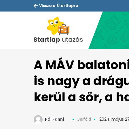
Vissza a Startlapra
A MÁV balaton
is nagy a drág
kerül a sör, a
Pál Fanni
Belföld
2024. május 27