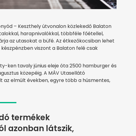
onyód – Keszthely útvonalon közlekedő Balaton
talokkal, harapnivalókkal, többféle főétellel,
rja az utasokat a büfé. Az étkezőkocsiban lehet
, készpénzben viszont a Balaton felé csak
City-ken tavaly június eleje óta 2500 hamburger és
ugusztus közepéig. A MÁV Utasellátó
t az elmúlt években, egyre több a húsmentes,
ndó termékek
l azonban látszik,