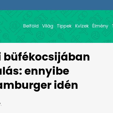
Belföld
Világ
Tippek
Kvízek
Élmény
i büfékocsijában
ulás: ennyibe
 hamburger idén
.