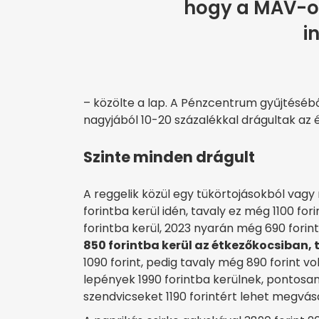
hogy a MÁV-ot
i
– közölte a lap. A Pénzcentrum gyűjtéséből 
nagyjából 10-20 százalékkal drágultak az ét
Szinte minden drágult
A reggelik közül egy tükörtojásokból vagy 
forintba kerül idén, tavaly ez még 1100 forin
forintba kerül, 2023 nyarán még 690 forint
850 forintba kerül az étkezőkocsiban, 
1090 forint, pedig tavaly még 890 forint vo
lepények 1990 forintba kerülnek, pontosan
szendvicseket 1190 forintért lehet megvásár