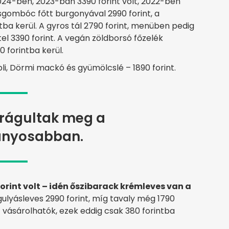
2024-ben, 2023-ban 3390 forint volt, 2022-ben
sgombóc főtt burgonyával 2990 forint, a
ba kerül. A gyros tál 2790 forint, menüben pedig
tel 3390 forint. A vegán zöldborsó főzelék
 forintba kerül.
li, Dörmi mackó és gyümölcslé – 1890 forint.
drágultak meg a
ányosabban.
orint volt – idén őszibarack krémleves van a
ulyásleves 2990 forint, míg tavaly még 1790
rt vásárolhatók, ezek eddig csak 380 forintba