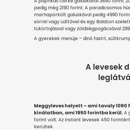
A paprikás csirke galuskával 3890 forint 
pedig még 2190 forint. A paradicsomos hú
marhapörkölt galuskával pedig 4990 forint
sörrel vagy üdítővel és egy Balaton szelet
tükörtojással vagy zöldségpogácsával 2990
A gyerekek menüje – dinó fasírt, sültkrump
A levesek 
leglátv
Meggyleves helyett – ami tavaly 1090 f
kínálatban, ami 1950 forintba kerül.
A g
forint volt. Az instant levesek 450 forinté
kerültek.