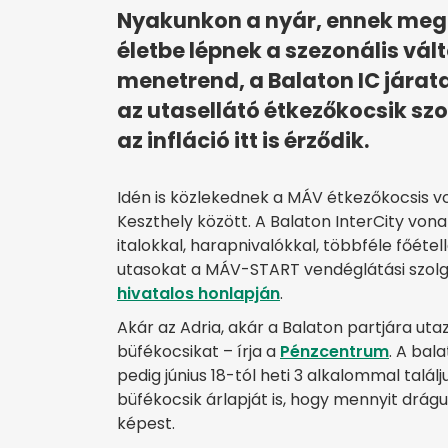
Nyakunkon a nyár, ennek megf
életbe lépnek a szezonális vá
menetrend, a Balaton IC járat
az utasellátó étkezőkocsik szo
az infláció itt is érződik.
Idén is közlekednek a MÁV étkezőkocsis vo
Keszthely között. A Balaton InterCity vona
italokkal, harapnivalókkal, többféle főétel
utasokat a MÁV-START vendéglátási szolgá
hivatalos honlapján
.
Akár az Adria, akár a Balaton partjára uta
büfékocsikat – írja a
Pénzcentrum
. A bal
pedig június 18-tól heti 3 alkalommal talál
büfékocsik árlapját is, hogy mennyit drágul
képest.