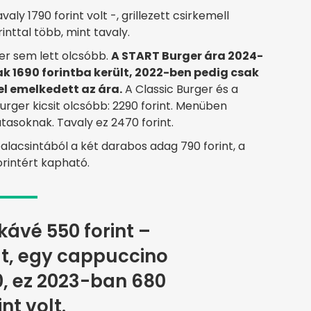
ly 1790 forint volt -, grillezett csirkemell
inttal több, mint tavaly.
r sem lett olcsóbb.
A START Burger ára 2024-
k 1690 forintba került, 2022-ben pedig csak
sel emelkedett az ára.
A Classic Burger és a
urger kicsit olcsóbb: 2290 forint. Menüben
 utasoknak. Tavaly ez 2470 forint.
acsintából a két darabos adag 790 forint, a
orintért kapható.
ávé 550 forint –
lt, egy cappuccino
, ez 2023-ban 680
int volt.