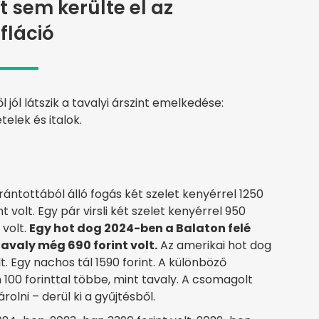
 sem kerülte el az
nfláció
jól látszik a tavalyi árszint emelkedése:
elek és italok.
rántottából álló fogás két szelet kenyérrel 1250
t volt. Egy pár virsli két szelet kenyérrel 950
 volt.
Egy hot dog 2024-ben a Balaton felé
tavaly még 690 forint volt.
Az amerikai hot dog
lt. Egy nachos tál 1590 forint. A különböző
 100 forinttal többe, mint tavaly. A csomagolt
olni – derül ki a gyűjtésből.