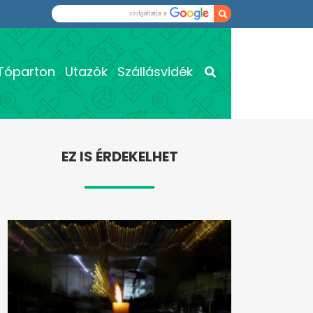
Tóparton
Utazók
Szállásvidék
EZ IS ÉRDEKELHET