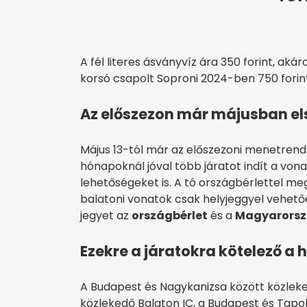
A fél literes ásványvíz ára 350 forint, akár
korsó csapolt Soproni 2024-ben 750 forint,
Az előszezon már májusban els
Május 13-tól már az előszezoni menetrend a
hónapoknál jóval több járatot indít a vona
lehetőségeket is. A tó országbérlettel me
balatoni vonatok csak helyjeggyel vehetőek
jegyet az
országbérlet
és a
Magyarorsz
Ezekre a járatokra kötelező a h
A Budapest és Nagykanizsa között közleke
közlekedő Balaton IC, a Budapest és Tapo