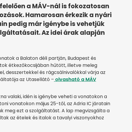
elelően a MÁV-nál is fokozatosan
ltozások. Hamarosan érkezik a nyári
ain pedig már igénybe is vehetjük
lgáltatásait. Az idei árak alapján
natok a Balaton déli partján, Budapest és
tok étkezőkocsijában hűtött, illetve meleg
lel, desszertekkel és rágcsálnivalókkal várja az
ltatója az Utasellátó –
olvasható a MÁV
zna valaki, idén is igénybe veheti a vonatokon a
atoni vonatokon május 25-től, az Adria IC járatain
juk meg ezt a szolgáltatást. A lap megvizsgálta a
tak az ételek és italok a tavalyi viszonyokhoz