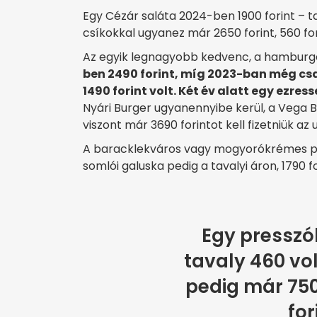
Egy Cézár saláta 2024-ben 1900 forint – tava
csíkokkal ugyanez már 2650 forint, 560 for
Az egyik legnagyobb kedvenc, a hamburge
ben 2490 forint, míg 2023-ban még csa
1490 forint volt. Két év alatt egy ezres
Nyári Burger ugyanennyibe kerül, a Vega B
viszont már 3690 forintot kell fizetniük az
A baracklekváros vagy mogyorókrémes pal
somlói galuska pedig a tavalyi áron, 1790 f
Egy presszók
tavaly 460 vo
pedig már 750
for