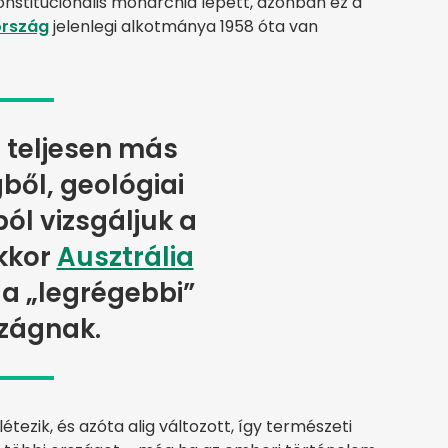
onstitucionális monarchia lépett, azonban ez a
ország
jelenlegi alkotmánya 1958 óta van
 teljesen más
ől, geológiai
l vizsgáljuk a
akkor
Ausztrália
 a „legrégebbi”
zágnak.
tezik, és azóta alig változott, így természeti