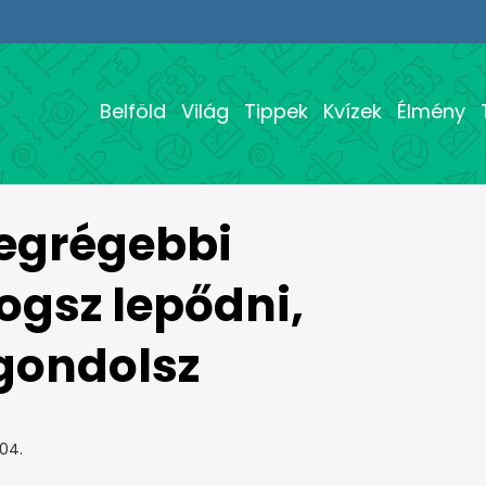
Belföld
Világ
Tippek
Kvízek
Élmény
legrégebbi
ogsz lepődni,
gondolsz
04.