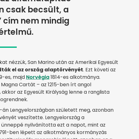
n csak becsült, a
” cím nem mindig
értelmű.
at nézzük, San Marino után az Amerikai Egyesült
ták el az ország alaptörvényét
. Ezt követi az
9-es, majd
Norvégia
1814-es alkotmánya.
Magna Cartát – az 1215-ben írt angol
kkor az Egyesült Királyság lenne a ranglista
 jogrendnek.
 3-án Lengyelországban született meg, azonban
rvényét veszítette. Lengyelország a
nneppé nyilvánította ezt a napot, mint az
 1791-ben lépett az alkotmányos kormányzás