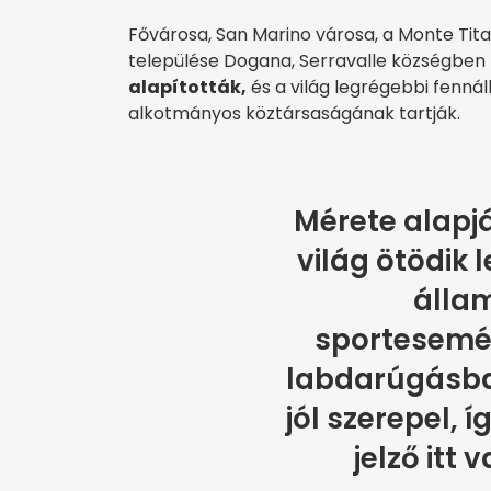
Fővárosa, San Marino városa, a Monte Tit
települése Dogana, Serravalle községben 
alapították,
és a világ legrégebbi fenná
alkotmányos köztársaságának tartják.
Mérete alapjá
világ ötödik 
álla
sportesemé
labdarúgásba
jól szerepel, í
jelző itt 