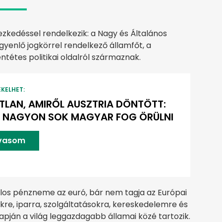
ezkedéssel rendelkezik: a Nagy és Általános
yenlő jogkörrel rendelkező államfőt, a
ntétes politikai oldalról származnak.
EKELHET:
TLAN, AMIRŐL AUSZTRIA DÖNTÖTT:
 NAGYON SOK MAGYAR FOG ÖRÜLNI
lvasom
alos pénzneme az euró, bár nem tagja az Európai
re, iparra, szolgáltatásokra, kereskedelemre és
lapján a világ leggazdagabb államai közé tartozik.