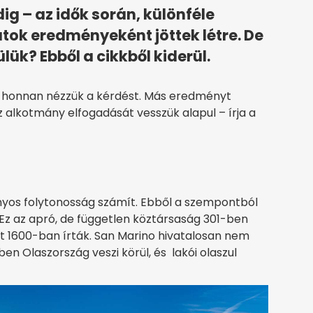
g – az idők során, különféle
atok eredményeként jöttek létre. De
lük? Ebből a cikkből kiderül.
g, honnan nézzük a kérdést. Más eredményt
z alkotmány elfogadását vesszük alapul – írja a
nyos folytonosság számít. Ebből a szempontból
Ez az apró, de független köztársaság 301-ben
t 1600-ban írták. San Marino hivatalosan nem
ben Olaszország veszi körül, és lakói olaszul