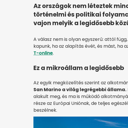
Az országok nem léteztek mindi
történelmi és politikai folyam
vajon melyik a legidősebb közü
A válasz nem is olyan egyszerű: attól füg
kapunk, ha az alapítás évét, és mást, ha a
T-online
.
Ez a mikroállam a legidősebb
Az egyik megközelítés szerint az alkotmá
San Marino a világ legrégebbi állama.
alakult meg, és ma is működő alkotmányá
része az Európai Uniónak, de teljes egészé
beszélnek.