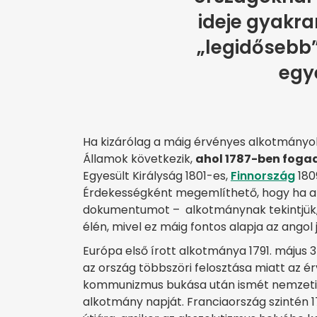
ideje gyakra
„legidősebb
egy
Ha kizárólag a máig érvényes alkotmányok
Államok következik,
ahol 1787-ben fogad
Egyesült Királyság 1801-es,
Finnország
180
Érdekességként megemlíthető, hogy ha a 
dokumentumot – alkotmánynak tekintjük, a
élén, mivel ez máig fontos alapja az angol
Európa első írott alkotmánya 1791. május
az ország többszöri felosztása miatt az é
kommunizmus bukása után ismét nemzeti ü
alkotmány napját. Franciaország szintén