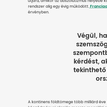
útjára, amikor az abszolutizmus helyébe k
rendszer alig egy évig működött.
Francia
érvényben.
Végül, ha
szemszögb
szempontbó
kérdést, 
tekinthető
ors
A kontinens földtömege több milliárd éve lé