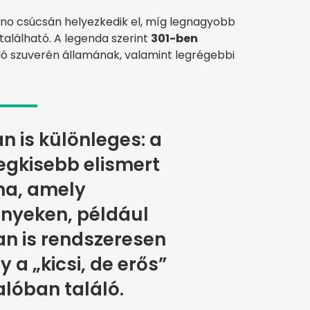
ano csúcsán helyezkedik el, míg legnagyobb
található. A legenda szerint
301-ben
lló szuverén államának, valamint legrégebbi
n is különleges: a
legkisebb elismert
ma, amely
nyeken, például
n is rendszeresen
gy a „kicsi, de erős”
valóban találó.