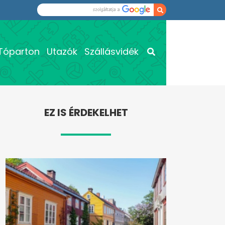
Tóparton
Utazók
Szállásvidék
EZ IS ÉRDEKELHET