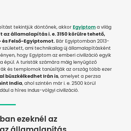
ítást tekintjük döntőnek, akkor
Egyiptom
a világ
t az államalapítás i. e. 3150 körülre tehető,
 és Felső-Egyiptomot.
Bár Egyiptomban 2013-
 született, ami technikailag új államalapításként
tényen, hogy Egyiptom az emberi civilizáció egyik
ra épül. A turisták számára máig lenyűgöző
mrák és templomok tanúsítják az ország több ezer
l büszkélkedhet Irán is
, amelyet a perzsa
int India
, ahol szintén már i. e. 2500 körül
ául a híres Indus-völgyi civilizáció.
ban ezeknél az
az államalapítás