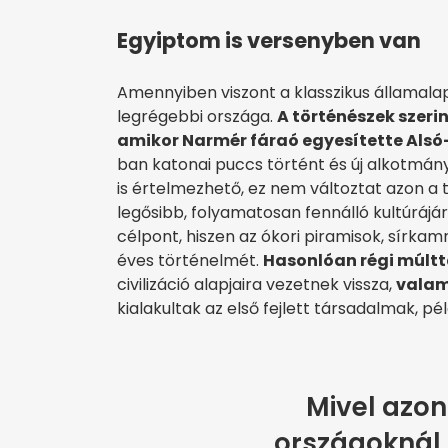
Egyiptom is versenyben van
Amennyiben viszont a klasszikus államalap
legrégebbi országa.
A történészek szerin
amikor Narmér fáraó egyesítette Alsó-
ban katonai puccs történt és új alkotmány
is értelmezhető, ez nem változtat azon a 
legősibb, folyamatosan fennálló kultúrájá
célpont, hiszen az ókori piramisok, sírka
éves történelmét.
Hasonlóan régi múltta
civilizáció alapjaira vezetnek vissza,
valam
kialakultak az első fejlett társadalmak, péld
Mivel azon
országoknál 