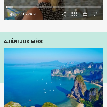
00:02
06:14
0
seconds
of
6
minutes,
AJÁNLJUK MÉG:
14
seconds