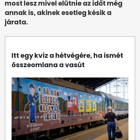
most lesz mivel elütnie az időt még
annak is, akinek esetleg késik a
járata.
Itt egy kvíz a hétvégére, ha ismét
összeomlana a vasút