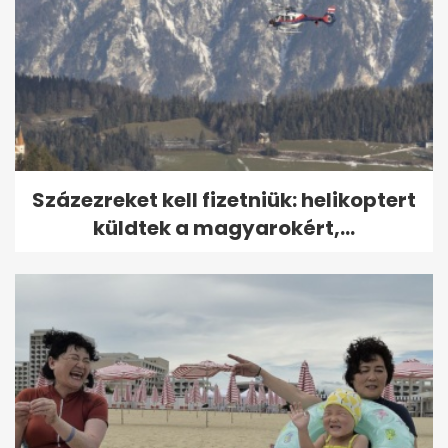
Százezreket kell fizetniük: helikoptert
küldtek a magyarokért,...