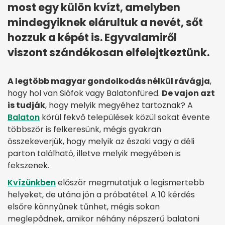
most egy külön kvízt, amelyben
mindegyiknek elárultuk a nevét, sőt
hozzuk a képét is. Egyvalamiről
viszont szándékosan elfelejtkeztünk.
A legtöbb magyar gondolkodás nélkül rávágja
,
hogy hol van Siófok vagy Balatonfüred.
De vajon azt
is tudják
, hogy melyik megyéhez tartoznak? A
Balaton
körül fekvő települések közül sokat évente
többször is felkeresünk, mégis gyakran
összekeverjük, hogy melyik az északi vagy a déli
parton található, illetve melyik megyében is
fekszenek.
Kvízünkben
először megmutatjuk a legismertebb
helyeket, de utána jön a próbatétel. A 10 kérdés
elsőre könnyűnek tűnhet, mégis sokan
meglepődnek, amikor néhány népszerű balatoni