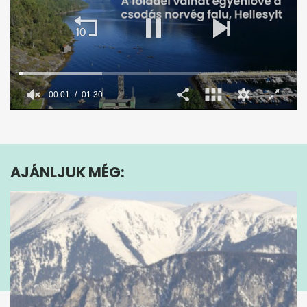
00:02
01:30
0
seconds
of
1
minute,
AJÁNLJUK MÉG:
30
seconds