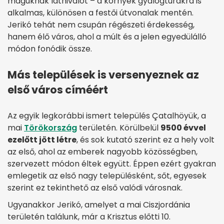
maguknak látnivalót – a környék gyalogtúrákra is
alkalmas, különösen a festői útvonalak mentén.
Jerikó tehát nem csupán régészeti érdekesség,
hanem élő város, ahol a múlt és a jelen egyedülálló
módon fonódik össze.
Más települések is versenyeznek az
első város címéért
Az egyik legkorábbi ismert település Çatalhöyük, a
mai
Törökország
területén. Körülbelül
9500 évvel
ezelőtt jött létre
, és sok kutató szerint ez a hely volt
az első, ahol az emberek nagyobb közösségben,
szervezett módon éltek együtt. Éppen ezért gyakran
emlegetik az első nagy településként, sőt, egyesek
szerint ez tekinthető az első valódi városnak.
Ugyanakkor Jerikó, amelyet a mai Ciszjordánia
területén találunk, már a Krisztus előtti 10.