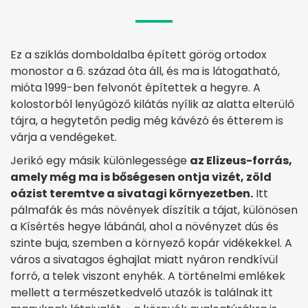
Ez a sziklás domboldalba épített görög ortodox
monostor a 6. század óta áll, és ma is látogatható,
mióta 1999-ben felvonót építettek a hegyre. A
kolostorból lenyűgöző kilátás nyílik az alatta elterülő
tájra, a hegytetőn pedig még kávézó és étterem is
várja a vendégeket.
Jerikó egy másik különlegessége
az Elizeus-forrás,
amely még ma is bőségesen ontja vizét, zöld
oázist teremtve a sivatagi környezetben.
Itt
pálmafák és más növények díszítik a tájat, különösen
a Kísértés hegye lábánál, ahol a növényzet dús és
szinte buja, szemben a környező kopár vidékekkel. A
város a sivatagos éghajlat miatt nyáron rendkívül
forró, a telek viszont enyhék. A történelmi emlékek
mellett a természetkedvelő utazók is találnak itt