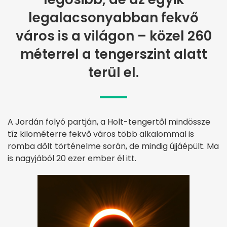
legalacsonyabban fekvő
város is a világon – közel 260
méterrel a tengerszint alatt
terül el.
A Jordán folyó partján, a Holt-tengertől mindössze
tíz kilométerre fekvő város több alkalommal is
romba dőlt történelme során, de mindig újjáépült. Ma
is nagyjából 20 ezer ember él itt.