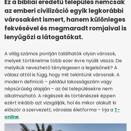
Ez a bibliai eredetű település nemcsak
az emberi civilizáció egyik legkorábbi
városaként ismert, hanem különleges
fekvésével és megmaradt romjaival is
lenyűgözi a látogatókat.
A világ számos pontján találhatók olyan városok,
melyek történelme több ezer évre nyúlik vissza. De
melyikük nevezhető ténylegesen a legelsőnek? A
válasz attól is függ, hogy mit tekintünk városnak. A
modern definíció – például lakosságszám vagy
népsűrűség alapján – az ősi településekre nem
alkalmazható. A régészek és történészek éppen
ezért inkább azt vizsgálják, hol és mikor alakult ki
először a szervezett, városias életforma – írja a
T-
online
.