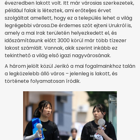
évezredben lakott volt. Itt már városias szerkezetek,
például falak is léteztek, ami erőteljes érvet
szolgáltat amellett, hogy ez a település lehet a világ
legrégebbi városa.De érdemes szót ejteni Urukról is,
amely a mai Irak területén helyezkedett el, és
időszámításunk előtt 3000 körül már több tízezer
lakost számlált. Vannak, akik szerint inkább ez
tekinthető a világ első igazi nagyvárosának.
A három jelölt közül Jerikó a mai fogalmainkhoz talán
a legközelebb álló város – jelenleg is lakott, és
története folyamatosan íródik.