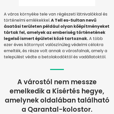
A város környéke tele van régészeti látnivalókkal és
történelmi emlékekkel.
A Tell es-Sultan nevű
ásatási területen például olyan kőépítményeket
tártak fel, amelyek az emberiség történetének
legelső ismert épületei közé tartoznak.
A több
ezer éves kőtornyot valószínűleg védelmi célokra
emelték, és része volt annak a városfalnak, amely a
települést védte a betolakodóktól és vadállatoktól.
A várostól nem messze
emelkedik a Kísértés hegye,
amelynek oldalában található
a Qarantal-kolostor.