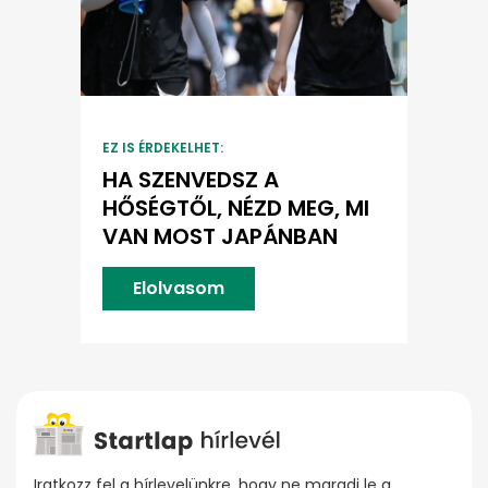
EZ IS ÉRDEKELHET:
HA SZENVEDSZ A
HŐSÉGTŐL, NÉZD MEG, MI
VAN MOST JAPÁNBAN
Elolvasom
Iratkozz fel a hírlevelünkre, hogy ne maradj le a