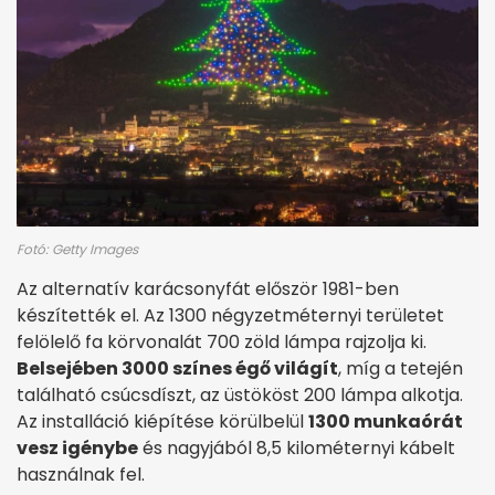
Fotó: Getty Images
Az alternatív karácsonyfát először 1981-ben
készítették el. Az 1300 négyzetméternyi területet
felölelő fa körvonalát 700 zöld lámpa rajzolja ki.
Belsejében 3000 színes égő világít
, míg a tetején
található csúcsdíszt, az üstököst 200 lámpa alkotja.
Az installáció kiépítése körülbelül
1300 munkaórát
vesz igénybe
és nagyjából 8,5 kilométernyi kábelt
használnak fel.