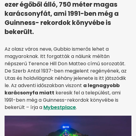
ezer égőből álló, 750 méter magas
karácsonyfát, ami 1991-ben még a
Guinness- rekordok könyvébe is
bekerült.
Az olasz város neve, Gubbio ismerős lehet a
magyaroknak. Itt forgatták a nálunk méltán
népszerű Terence Hill Don Matteo című sorozatát.
De Szerb Antal 1937-ben megjelent regényének, az
Utas és holdvilágnak néhány jelenete is itt játszódik
le. Az adventi időszakban viszont
a legnagyobb
karácsonyfa miatt
keresik fel a települést, ami
1991-ben még a Guinness-rekordok könyvébe is
bekerült – írja a
Mybestplace
.