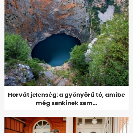
Horvát jelenség: a gyönyörű tó, amibe
még senkinek sem...