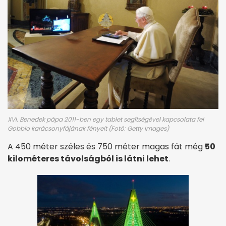
XVI. Benedek pápa 2011-ben egy tablet segítségével kapcsolata fel
Gobbio karácsonyfájának fényeit (Fotó: Getty Images)
A 450 méter széles és 750 méter magas fát még
50
kilométeres távolságból is látni lehet
.