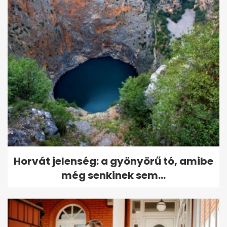
Horvát jelenség: a gyönyörű tó, amibe
még senkinek sem...