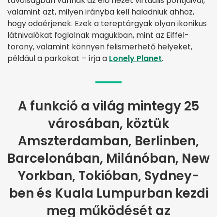
távolságban vannak az élő nézet virtuális pontjaival,
valamint azt, milyen irányba kell haladniuk ahhoz,
hogy odaérjenek. Ezek a tereptárgyak olyan ikonikus
látnivalókat foglalnak magukban, mint az Eiffel-
torony, valamint könnyen felismerhető helyeket,
például a parkokat – írja a
Lonely Planet
.
A funkció a világ mintegy 25
városában, köztük
Amszterdamban, Berlinben,
Barcelonában, Milánóban, New
Yorkban, Tokióban, Sydney-
ben és Kuala Lumpurban kezdi
meg működését az