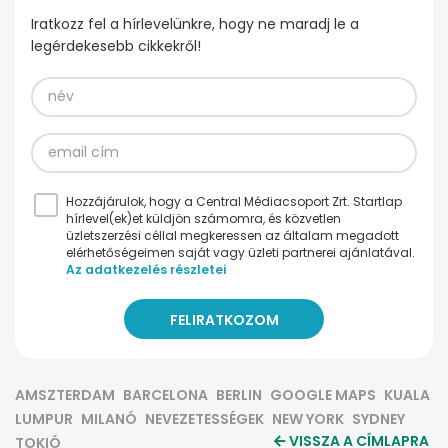
Iratkozz fel a hírlevelünkre, hogy ne maradj le a
legérdekesebb cikkekről!
Hozzájárulok, hogy a Central Médiacsoport Zrt. Startlap
hírlevel(ek)et küldjön számomra, és közvetlen
üzletszerzési céllal megkeressen az általam megadott
elérhetőségeimen saját vagy üzleti partnerei ajánlatával.
Az adatkezelés részletei
AMSZTERDAM
BARCELONA
BERLIN
GOOGLE MAPS
KUALA
LUMPUR
MILANÓ
NEVEZETESSÉGEK
NEW YORK
SYDNEY
VISSZA A CÍMLAPRA
TOKIÓ