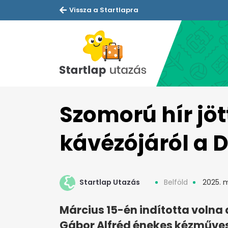
Vissza a Startlapra
Szomorú hír jöt
kávézójáról a
Startlap Utazás
Belföld
2025. m
Március 15-én indította volna 
Gábor Alfréd énekes kézműves