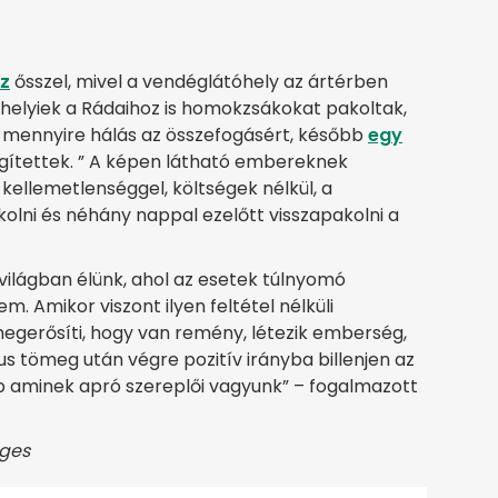
íz
ősszel, mivel a vendéglátóhely az ártérben
ő helyiek a Rádaihoz is homokzsákokat pakoltak,
l, mennyire hálás az összefogásért, később
egy
segítettek. ” A képen látható embereknek
ellemetlenséggel, költségek nélkül, a
olni és néhány nappal ezelőtt visszapakolni a
 világban élünk, ahol az esetek túlnyomó
Amikor viszont ilyen feltétel nélküli
megerősíti, hogy van remény, létezik emberség,
ikus tömeg után végre pozitív irányba billenjen az
ép aminek apró szereplői vagyunk” – fogalmazott
ages