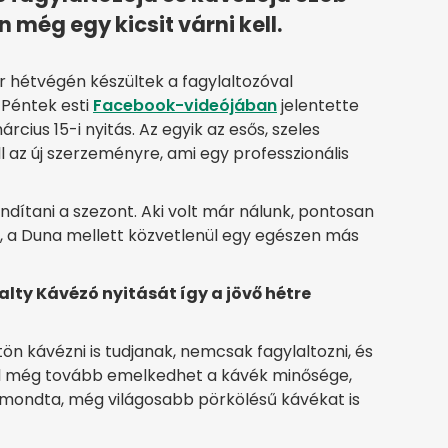
még egy kicsit várni kell.
r hétvégén készültek a fagylaltozóval
Péntek esti
Facebook-videójában
jelentette
rcius 15-i nyitás. Az egyik az esős, szeles
ll az új szerzeményre, ami egy professzionális
indítani a szezont. Aki volt már nálunk, pontosan
lel, a Duna mellett közvetlenül egy egészen más
lty Kávézó nyitását így a jövő hétre
n kávézni is tudjanak, nemcsak fagylaltozni, és
l még tovább emelkedhet a kávék minősége,
 mondta, még világosabb pörkölésű kávékat is