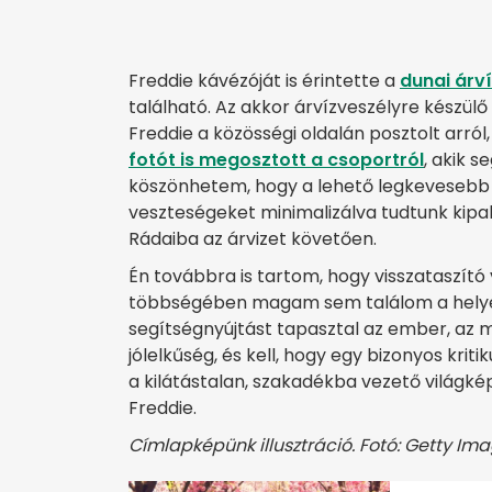
Freddie kávézóját is érintette a
dunai árv
található. Az akkor árvízveszélyre készül
Freddie a közösségi oldalán posztolt arró
fotót is megosztott a csoportról
, akik 
köszönhetem, hogy a lehető legkevesebb k
veszteségeket minimalizálva tudtunk kipak
Rádaiba az árvizet követően.
Én továbbra is tartom, hogy visszataszító
többségében magam sem találom a helyem. 
segítségnyújtást tapasztal az ember, az 
jólelkűség, és kell, hogy egy bizonyos krit
a kilátástalan, szakadékba vezető világk
Freddie.
Címlapképünk illusztráció. Fotó: Getty Im