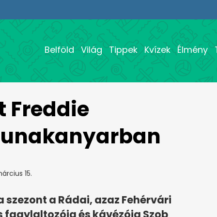
Belföld
Világ
Tippek
Kvízek
Élmény
t Freddie
 Dunakanyarban
árcius 15.
a szezont a Rádai, azaz Fehérvári
 fagylaltozója és kávézója Szob