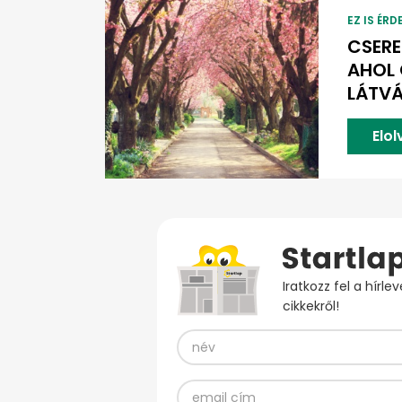
EZ IS ÉRD
CSERE
AHOL
LÁTV
Elo
Iratkozz fel a hírl
cikkekről!