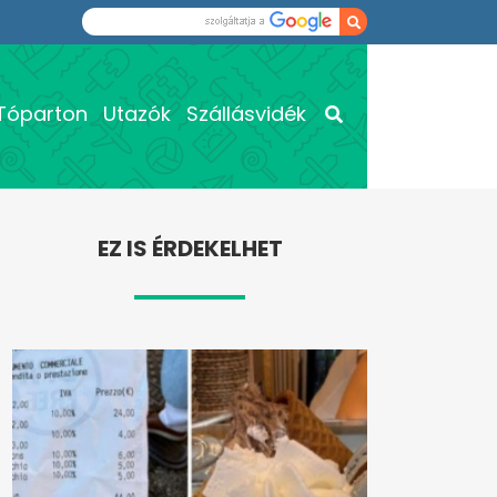
Tóparton
Utazók
Szállásvidék
EZ IS ÉRDEKELHET