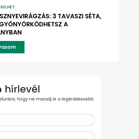
EKELHET:
SZNYEVIRÁGZÁS: 3 TAVASZI SÉTA,
 GYÖNYÖRKÖDHETSZ A
ÁNYBAN
lvasom
evelünkre, hogy ne maradj le a legérdekesebb