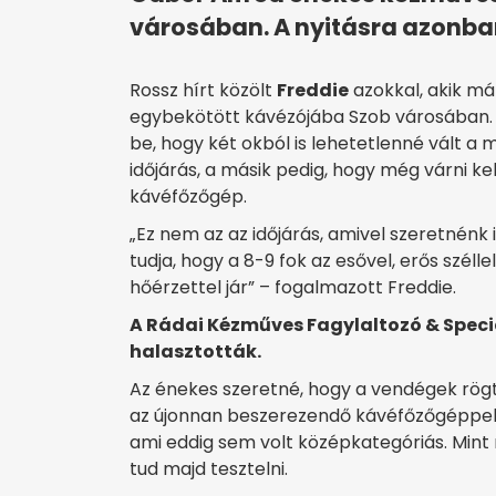
városában. A nyitásra azonban 
Rossz hírt közölt
Freddie
azokkal, akik má
egybekötött kávézójába Szob városában. 
be, hogy két okból is lehetetlenné vált a má
időjárás, a másik pedig, hogy még várni ke
kávéfőzőgép.
„Ez nem az az időjárás, amivel szeretnénk 
tudja, hogy a 8-9 fok az esővel, erős szél
hőérzettel jár” – fogalmazott Freddie.
A Rádai Kézműves Fagylaltozó & Specia
halasztották.
Az énekes szeretné, hogy a vendégek rögtö
az újonnan beszerezendő kávéfőzőgéppe
ami eddig sem volt középkategóriás. Mint
tud majd tesztelni.