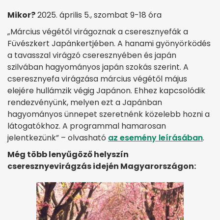
Mikor?
2025. április 5., szombat 9-18 óra
„Március végétől virágoznak a cseresznyefák a
Füvészkert Japánkertjében. A hanami gyönyörködés
a tavasszal virágzó cseresznyében és japán
szilvában hagyományos japán szokás szerint. A
cseresznyefa virágzása március végétől május
elejére hullámzik végig Japánon. Ehhez kapcsolódik
rendezvényünk, melyen ezt a Japánban
hagyományos ünnepet szeretnénk közelebb hozni a
látogatókhoz. A programmal hamarosan
jelentkezünk” – olvasható
az esemény leírásában
.
Még több lenyűgöző helyszín
cseresznyevirágzás idején Magyarországon: