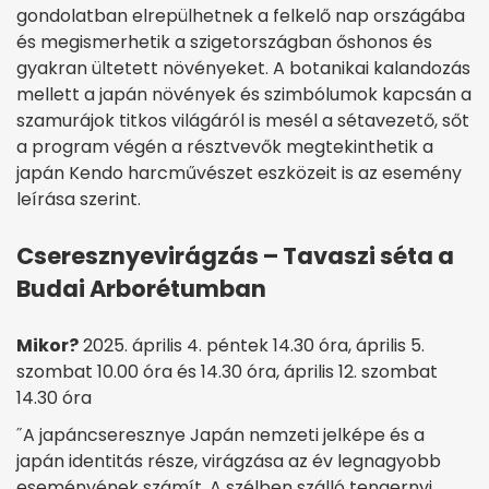
gondolatban elrepülhetnek a felkelő nap országába
és megismerhetik a szigetországban őshonos és
gyakran ültetett növényeket. A botanikai kalandozás
mellett a japán növények és szimbólumok kapcsán a
szamurájok titkos világáról is mesél a sétavezető, sőt
a program végén a résztvevők megtekinthetik a
japán Kendo harcművészet eszközeit is az esemény
leírása szerint.
Cseresznyevirágzás – Tavaszi séta a
Budai Arborétumban
Mikor?
2025. április 4. péntek 14.30 óra, április 5.
szombat 10.00 óra és 14.30 óra, április 12. szombat
14.30 óra
˝A japáncseresznye Japán nemzeti jelképe és a
japán identitás része, virágzása az év legnagyobb
eseményének számít. A szélben szálló tengernyi