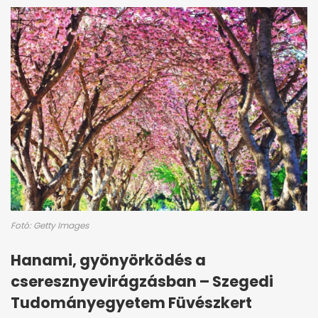
Fotó: Getty Images
Hanami, gyönyörködés a
cseresznyevirágzásban – Szegedi
Tudományegyetem Füvészkert