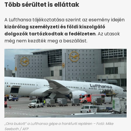
Több sérültet is elláttak
A Lufthansa tájékoztatása szerint az esemény idején
kizárólag személyzeti és földi kiszolgáló
dolgozók tartózkodtak a fedélzeten
. Az utasok
még nem kezdték meg a beszállást.
„Orra bukott” a Lufthansa gépe a frankfurti reptéren – Fotó: Mike
Seeboth / AFP