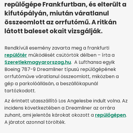
repülőgépe Frankfurtban, és elterült a
kifutópályán, miután váratlanul
összeomlott az orrfutómű. A ritkán
látott baleset okait vizsgálják.
Rendkívüli esemény zavarta meg a frankfurti
repülőtér
működését csütörtök délben – írta a
Szeretlekmagyarorszag.hu
. A Lufthansa egyik
Boeing 787-9 Dreamliner típusú repülőgépének
orrfutóműve váratlanul összeomlott, miközben a
gép a parkolóállásán, a beszállókapunál
tartózkodott.
Az érintett utasszállító Los Angelesbe indult volna. Az
incidens következtében a Dreamliner az orrára
zuhant, ami jelentős károkat okozott a
repülőgépen
.
A járatot azonnal törölték.