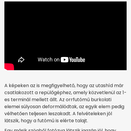
A képeken az is megfigyelhető, hogy az utashíd már
csatlakozott a repülőgéphez, amely közvetlenül az 1-
es terminál mellett állt. Az orrfutómű burkolati
elemei súlyosan deformálódtak, az egyik elem pedig
vélhetően teljesen leszakadt. A felvételeken jól
látszik, hogy a futómű is elérte talajt.
Egy másik szögből fotózva látszik igazán jól, hogy