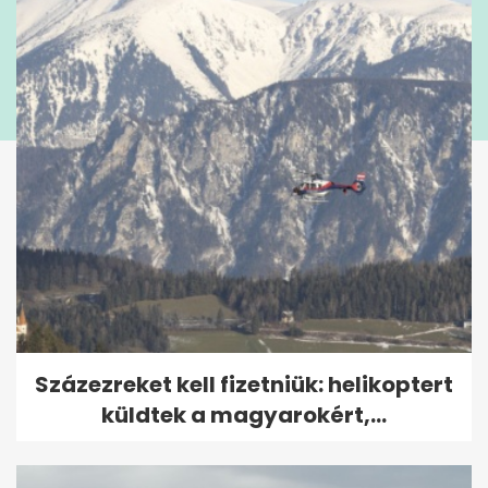
Százezreket kell fizetniük: helikoptert
küldtek a magyarokért,...