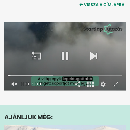
VISSZA A CÍMLAPRA
00:02
01:10
0
seconds
of
1
minute,
AJÁNLJUK MÉG:
10
seconds