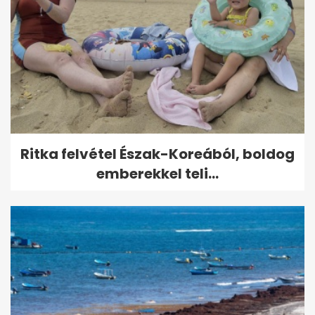
Ritka felvétel Észak-Koreából, boldog
emberekkel teli...