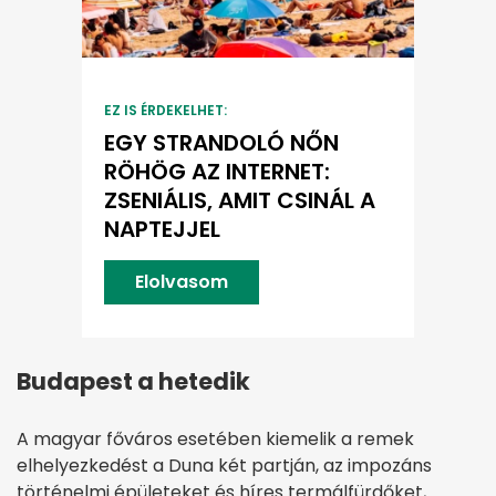
EZ IS ÉRDEKELHET:
EGY STRANDOLÓ NŐN
RÖHÖG AZ INTERNET:
ZSENIÁLIS, AMIT CSINÁL A
NAPTEJJEL
Elolvasom
Budapest a hetedik
A magyar főváros esetében kiemelik a remek
elhelyezkedést a Duna két partján, az impozáns
történelmi épületeket és híres termálfürdőket,