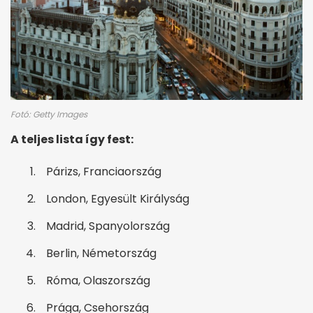
Fotó: Getty Images
A teljes lista így fest:
Párizs, Franciaország
London, Egyesült Királyság
Madrid, Spanyolország
Berlin, Németország
Róma, Olaszország
Prága, Csehország