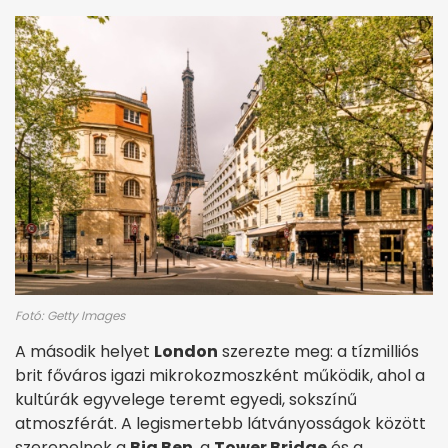
Fotó: Getty Images
A második helyet
London
szerezte meg: a tízmilliós
brit főváros igazi mikrokozmoszként működik, ahol a
kultúrák egyvelege teremt egyedi, sokszínű
atmoszférát. A legismertebb látványosságok között
szerepelnek a
Big Ben
, a
Tower Bridge
és a