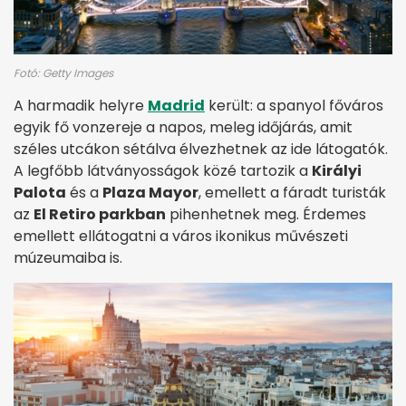
Fotó: Getty Images
A harmadik helyre
Madrid
került: a spanyol főváros
egyik fő vonzereje a napos, meleg időjárás, amit
széles utcákon sétálva élvezhetnek az ide látogatók.
A legfőbb látványosságok közé tartozik a
Királyi
Palota
és a
Plaza Mayor
, emellett a fáradt turisták
az
El Retiro parkban
pihenhetnek meg. Érdemes
emellett ellátogatni a város ikonikus művészeti
múzeumaiba is.