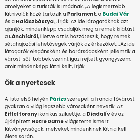
amelyeket a turisták is imádnak. „A legismertebb
látnivalók közé tartozik a
Parlament
, a
Budai Vár
és a
Halászbástya
„, írják. Az ide látogatóknak azt
ajánlják, mindenképp csodálják meg a remek kilátást
a
Lánchídról
, illetve azt is hozzáteszik, hogy remek
sétahajózási lehetőségek várják az érkezőket. „Az ide
látogatók elegánsként és barátságosként jellemzik a
várost, sőt, többek szerint igazi rejtett gyöngyszem,
amit mindenképp látni kell”, írják.
Ők a nyertesek
A lista első helyén
Párizs
szerepel: a francia fővárost
gyakran a világ legszebb városaként nevezik. Az
Eiffel torony
ikonikus sziluettje, a
Diadalív
és az
újjáépített
Notre Dame
világszerte ismert
látványosságok, melyeket mindenkinek látnia kell
élete során.