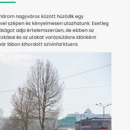
 három nagyváros között húzódik egy
vel szépen és kényelmesen utazhatunk. Esetleg
adságot adja értelemszerűen, de ebben az
zokásai és az utakat varázsütésre időnként
ár lábon kihordott szívinfarktusra.