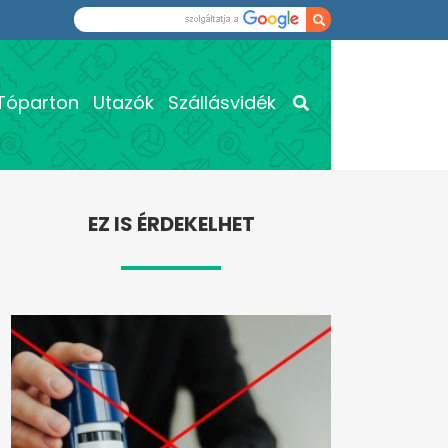
Tóparton
Utazók
Szállásvidék
EZ IS ÉRDEKELHET