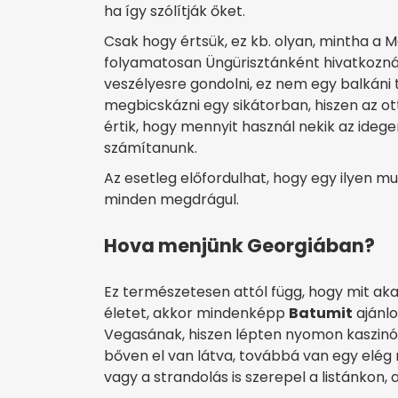
ha így szólítják őket.
Csak hogy értsük, ez kb. olyan, mintha a M
folyamatosan Üngürisztánként hivatkozná
veszélyesre gondolni, ez nem egy balkáni 
megbicskázni egy sikátorban, hiszen az ot
értik, hogy mennyit használ nekik az ideg
számítanunk.
Az esetleg előfordulhat, hogy egy ilyen mu
minden megdrágul.
Hova menjünk Georgiában?
Ez természetesen attól függ, hogy mit akar
életet, akkor mindenképp
Batumit
ajánlo
Vegasának, hiszen lépten nyomon kaszinó
bőven el van látva, továbbá van egy elég 
vagy a strandolás is szerepel a listánkon, 