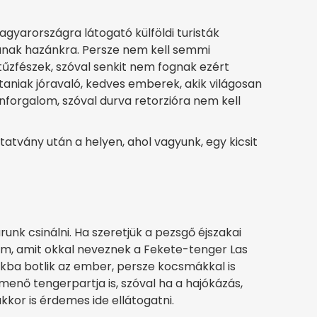
agyarországra látogató külföldi turisták
nak hazánkra. Persze nem kell semmi
tűzfészek, szóval senkit nem fognak ezért
taniak jóravaló, kedves emberek, akik világosan
enforgalom, szóval durva retorzióra nem kell
tatvány után a helyen, ahol vagyunk, egy kicsit
unk csinálni. Ha szeretjük a pezsgő éjszakai
m, amit okkal neveznek a Fekete-tenger Las
kba botlik az ember, persze kocsmákkal is
menő tengerpartja is, szóval ha a hajókázás,
akkor is érdemes ide ellátogatni.