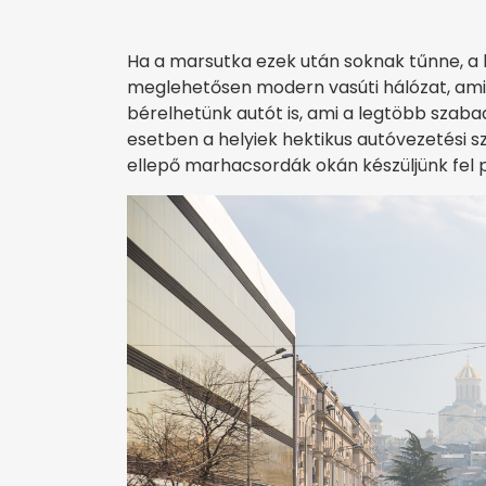
Ha a marsutka ezek után soknak tűnne, a
meglehetősen modern vasúti hálózat, ami
bérelhetünk autót is, ami a legtöbb szab
esetben a helyiek hektikus autóvezetési s
ellepő marhacsordák okán készüljünk fel p