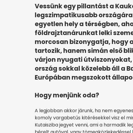
Vessünk egy pillantást a Kauk
legszimpatikusabb országára.
egyetlen hely a térségben, aho
földrajztanárunkat lelki szeme
morcosan bizonygatja, hogy 
tartozik, hanem simán első blik
várjon nyugati útviszonyokat,
ország sokkal közelebb áll a Ba
Európában megszokott állapo
Hogy menjünk oda?
A legjobban akkor járunk, ha nem egyenese
komoly vargabetűs kitérésekkel visz el m
Kutaisziba jegyet venni, ami a harmadik 
bérelt autóval, vagy tömegközlekedéssel l