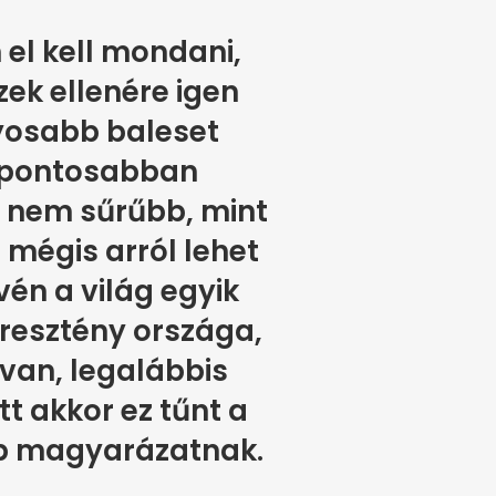
el kell mondani,
ek ellenére igen
lyosabb baleset
, pontosabban
g nem sűrűbb, mint
 mégis arról lehet
vén a világ egyik
resztény országa,
 van, legalábbis
 akkor ez tűnt a
b magyarázatnak.