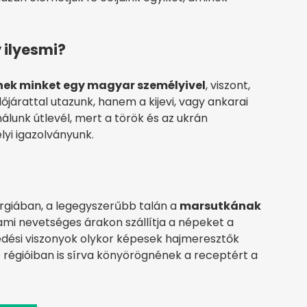
 ilyesmi?
ek minket egy magyar személyivel
, viszont,
járattal utazunk, hanem a kijevi, vagy ankarai
n nálunk útlevél, mert a török és az ukrán
yi igazolványunk.
giában, a legegyszerűbb talán a
marsutkának
ami nevetséges árakon szállítja a népeket a
edési viszonyok olykor képesek hajmeresztők
b régióiban is sírva könyörögnének a receptért a