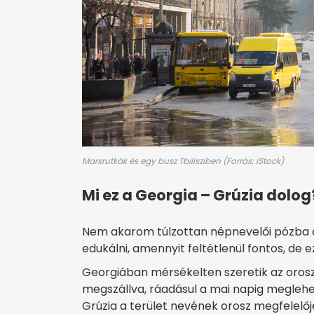
Marsrutkák és egy busz Tbilisziben (Forrás: iStock)
Mi ez a Georgia – Grúzia dolog
Nem akarom túlzottan népnevelői pózba 
edukálni, amennyit feltétlenül fontos, de 
Georgiában mérsékelten szeretik az orosz
megszállva, ráadásul a mai napig meglehet
Grúzia a terület nevének orosz megfelelőj