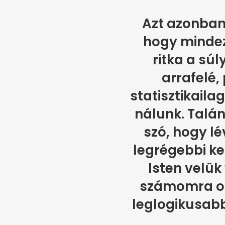
Azt azonban 
hogy mindez
ritka a sú
arrafelé
statisztikaila
nálunk. Talán
szó, hogy lé
legrégebbi ke
Isten velük
számomra ott
leglogikusab