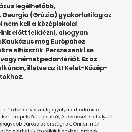
ázus legélhetőbb,
 Georgia (Grúzia) gyakorlatilag az
l nem kell a középiskolai
ink előtt felidézni, ahogyan
a Kaukázus még Európához
kre elhisszük. Persze senki se
 vagy német pedantériát. Ez az
lkánon, illetve az itt Kelet-Közép-
tokhoz.
n Tbiliszibe veszünk jegyet, mert oda csak
inket a repülő Budapestről, érdemesebb ehelyett
legnagyobb városa az országnak. Onnan már
azán elérhetjük fő céljaink egyikét, aminek