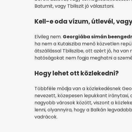
Batumit, vagy Tbiliszit jó választani.
Kell-e oda vízum, útlevél, vagy
Elvileg nem.
Georgiába simán beengedn
ha nem a Kutaisziba menő közvetlen repülő
átszállással Tbiliszibe, ott azért jó, ha va
hatóságokat nem fogja meghatni a személ
Hogy lehet ott közlekedni?
Többféle módja van a közlekedésnek Geor
nevezett, közepesen lepukkant iránytaxi, 
nagyobb városok között, viszont a közlek
lenni, olyannyira, hogy a Balkán legvadab
vadrácok.