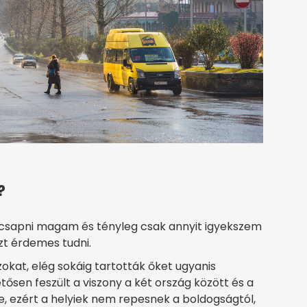
?
csapni magam és tényleg csak annyit igyekszem
ezt érdemes tudni.
okat, elég sokáig tartották őket ugyanis
ősen feszült a viszony a két ország között és a
e, ezért a helyiek nem repesnek a boldogságtól,