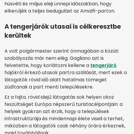
húsvéti és május eleji ünnepi időszakban, hogy
elkerüljék a teljes bedugulást az Amalfi-parton.
A tengerjárók utasai is célkeresztbe
kerültek
A volt polgármester szerint önmagában a közúti
szabályozás már nem elég. Gagliano azt is
felvetette, hogy korlátozni kellene a
tengerjáró
hajókról érkező utasok partra szállását, mert ezek a
látogatók rövid idő alatt hatalmas tömeget
zúdítanak a part menti településekre.
Ez a fajta, rövid idejű látogatás sok helyen okoz
feszültséget Európa népszerű turistacélpontjain: a
helyiek gyakran azt érzik, hogy a települések
infrastruktúrája és mindennapi élete viseli a terhet,
miközben a látogatók csak néhány órára érkeznek,
majd továbbállnak.