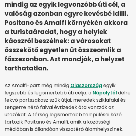
mindig az egyik legvonzóbb úti cél, a
valóság azonban egyre kevésbé idilli.
Positano és Amalfi környékén akkora
a turistaáradat, hogy a helyiek
káoszról beszélnek: a városokat
összekötő egyetlen út összeomlik a
főszezonban. Azt mondják, a helyzet
tarthatatlan.
Az Amalfi-part még mindig
Olaszország
egyik
legszebb és legismertebb úti célja: a
Nápolytól
délre
fekvő partszakasz szűk útjai, meredek sziklafalai és
tengerre néző falvai évtizedek óta vonzzák az
utazókat. A térség legismertebb települései közé
tartozik Positano és Amalfi, amik a közösségi
médiában is állandóan visszatérő álomhelyszínek.