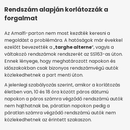
Rendszám alapján korlátozzák a
forgalmat
Az Amalfi-parton nem most kezdték keresni a
megoldást a problémára. A hatóságok már évekkel
ezelőtt bevezették a „
targhe alterne
”, vagyis a
váltakozó rendszámok rendszerét az SS163-as úton.
Ennek lényege, hogy meghatározott napokon és
időszakokban csak bizonyos rendszámvégű autók
közlekedhetnek a part menti úton.
A jelenlegi szabályozás szerint, amikor a korlátozás
életben van, 10 és 18 óra között páros dátumú
napokon a páros számra végződő rendszámú autók
nem hajthatnak be, páratlan napokon pedig a
páratlan számra végződő rendszámú autók nem
közlekedhetnek az érintett szakaszon.