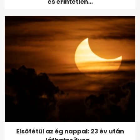
és érintetlen...
Elsötétül az ég nappal: 23 év után
láthatsz ilyen...