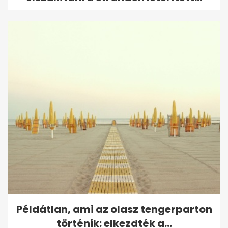
Példátlan, ami az olasz tengerparton
történik: elkezdték a...