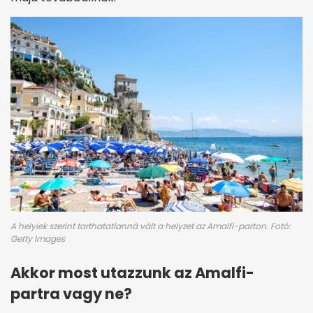
A helyiek szerint tarthatatlanná vált a helyzet az Amalfi-parton. Fotó:
Getty Images
Akkor most utazzunk az Amalfi-
partra vagy ne?