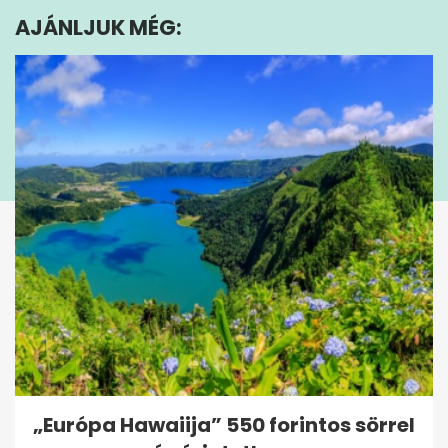
minutes,
AJÁNLJUK MÉG:
0
„Európa Hawaiija” 550 forintos sörrel