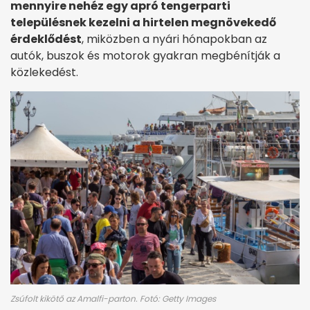
mennyire nehéz egy apró tengerparti
településnek kezelni a hirtelen megnövekedő
érdeklődést
, miközben a nyári hónapokban az
autók, buszok és motorok gyakran megbénítják a
közlekedést.
Zsúfolt kikötő az Amalfi-parton. Fotó: Getty Images