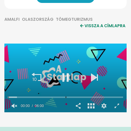
AMALFI
OLASZORSZÁG
TÖMEGTURIZMUS
VISSZA A CÍMLAPRA
0
seconds
of
6