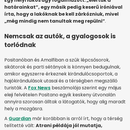
Egy helyi lakos úgy fogalmazott: „elértük a
határainkat”, egy másik pedig keserű iróniával
írta, hogy a lakóknak be kell zárkózniuk, mivel
„még mindig nem tanultak meg repülni”
.
Nemcsak az autók, a gyalogosok is
torlódnak
Positanóban és Amalfiban a szűk lépcsősorok,
sikátorok és parti sétányok is könnyen bedugulnak,
amikor egyszerre érkeznek kirándulócsoportok, a
hajókirándulások utasai és a térségben megszálló
turisták. A
Fox News
beszámolója szerint egy május
eleji felvételen Positano egyik keskeny útvonalán
annyira szorosan álltak a látogatók, hogy alig maradt
hely a mozgásra.
A
Guardian
már korábban is arról írt, hogy a térség
telítetté vált:
Atrani példája jól mutatja,