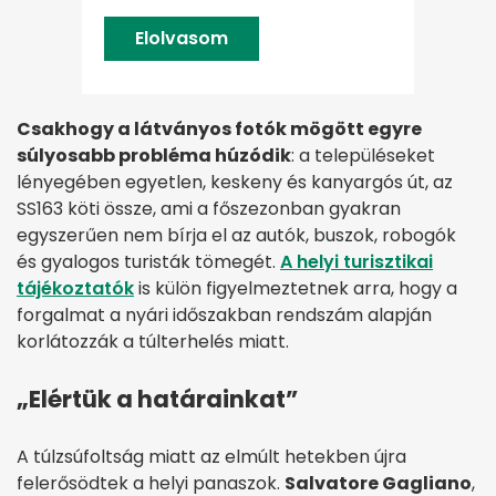
Elolvasom
Csakhogy a látványos fotók mögött egyre
súlyosabb probléma húzódik
: a településeket
lényegében egyetlen, keskeny és kanyargós út, az
SS163 köti össze, ami a főszezonban gyakran
egyszerűen nem bírja el az autók, buszok, robogók
és gyalogos turisták tömegét.
A helyi turisztikai
tájékoztatók
is külön figyelmeztetnek arra, hogy a
forgalmat a nyári időszakban rendszám alapján
korlátozzák a túlterhelés miatt.
„Elértük a határainkat”
A túlzsúfoltság miatt az elmúlt hetekben újra
felerősödtek a helyi panaszok.
Salvatore Gagliano
,