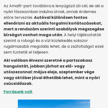
Az Amalfi-part továbbra is lenyűgöző úti cél, de aki a
nyári főszezonban indulna útnak, annak érdemes
előre terveznie.
Autóval különösen fontos
ellenőrizni az aktuális forgalmi korlátozásokat,
mert a rendszám szerinti szabályok megszegése
bírságot vonhat maga után
. A helyi tájékoztatók
szerint a robogó és a vízi közlekedés sokszor
rugalmasabb megoldás lehet, de a zsúfoltságot ezek
sem tüntetik el teljesen.
Aki valóban élvezni szeretné a partszakasz
hangulatát, jobban járhat az elő- vagy
utószezonnal: május eleje, szeptember vége
vagy október jóval élhetőbb lehet, mint a nyári
csúcsidőszak.
Forrásunk volt
.