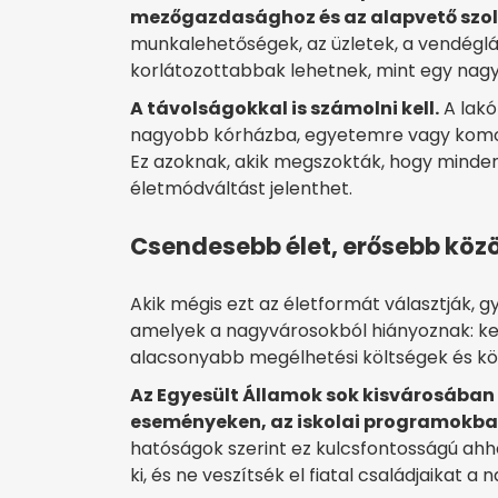
mezőgazdasághoz és az alapvető szo
munkalehetőségek, az üzletek, a vendéglá
korlátozottabbak lehetnek, mint egy nag
A távolságokkal is számolni kell.
A lakó
nagyobb kórházba, egyetemre vagy komol
Ez azoknak, akik megszokták, hogy minde
életmódváltást jelenthet.
Csendesebb élet, erősebb köz
Akik mégis ezt az életformát választják, 
amelyek a nagyvárosokból hiányoznak: ke
alacsonyabb megélhetési költségek és k
Az Egyesült Államok sok kisvárosában 
eseményeken, az iskolai programokban
hatóságok szerint ez kulcsfontosságú ahho
ki, és ne veszítsék el fiatal családjaikat a