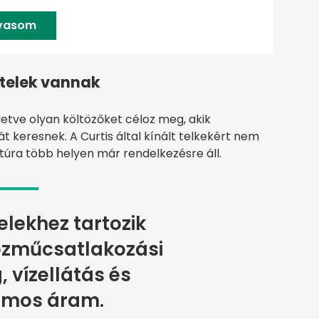
lvasom
ételek vannak
letve olyan költözőket céloz meg, akik
 keresnek. A Curtis által kínált telkekért nem
uktúra több helyen már rendelkezésre áll.
elekhez tartozik
közműcsatlakozási
, vízellátás és
omos áram.