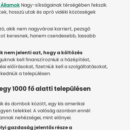
 Államok
Nagy-síkságainak térségében fekszik.
tek, hosszú utak és apró vidéki közösségek
zó, akik nem nagyvárosi karriert, pezsgő
atot keresnek, hanem csendesebb, lassabb
 nem jelenti azt, hogy a költözés
guknak kell finanszírozniuk a házépítést,
ési előírásokat, fizetniük kell a szolgáltatásokat,
kedniük a településen.
gy 1000 fő alatti településen
ik és dombok között, egy kis amerikai
ngyen telekkel. A valóság azonban ennél
annak nehézségei, mint előnyei.
lyi gazdaság jelentős része a