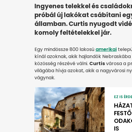
Ingyenes telekkel és családo
próbál új lakókat csábítani e
államban. Curtis nyugodt vidék
komoly feltételekkel jár.
Egy mindössze 800 lakosú
amerikai
telepü
kínál azoknak, akik hajlandók Nebraskába k
közösség részévé válni.
Curtis
városa a p
világába hívja azokat, akik a nagyvárosi n
vágynak.
EZ IS ÉRD
HÁZAT
FESTŐ
ODAK
IS