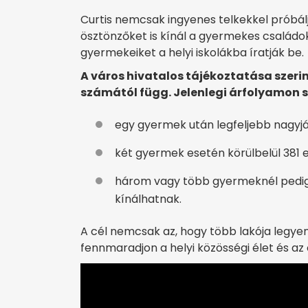
Curtis nemcsak ingyenes telkekkel próbál
ösztönzőket is kínál a gyermekes családo
gyermekeiket a helyi iskolákba íratják be.
A város hivatalos tájékoztatása szer
számától függ. Jelenlegi árfolyamon 
egy gyermek után legfeljebb nagyjáb
két gyermek esetén körülbelül 381 ez
három vagy több gyermeknél pedig 
kínálhatnak.
A cél nemcsak az, hogy több lakója legyen
fennmaradjon a helyi közösségi élet és az 