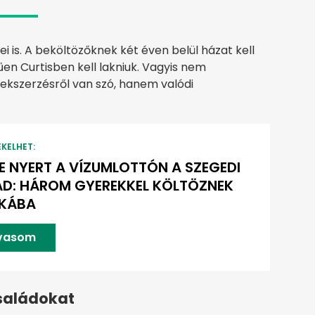
 is. A beköltözőknek két éven belül házat kell
rűen Curtisben kell lakniuk. Vagyis nem
lekszerzésről van szó, hanem valódi
EKELHET:
E NYERT A VÍZUMLOTTÓN A SZEGEDI
D: HÁROM GYEREKKEL KÖLTÖZNEK
IKÁBA
lvasom
családokat