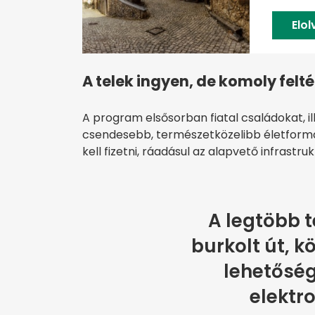
Elo
A telek ingyen, de komoly felt
A program elsősorban fiatal családokat, il
csendesebb, természetközelibb életformát
kell fizetni, ráadásul az alapvető infrastr
A legtöbb t
burkolt út, 
lehetőség
elektr