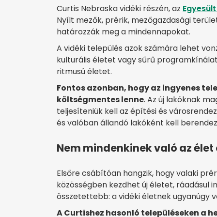
Curtis Nebraska vidéki részén, az
Egyesült
Nyílt mezők, prérik, mezőgazdasági terüle
határozzák meg a mindennapokat.
A vidéki település azok számára lehet von
kulturális életet vagy sűrű programkínál
ritmusú életet.
Fontos azonban, hogy az ingyenes telek
költségmentes lenne
. Az új lakóknak ma
teljesíteniük kell az építési és városrendez
és valóban állandó lakóként kell berendez
Nem mindenkinek való az élet e
Elsőre csábítóan hangzik, hogy valaki prér
közösségben kezdhet új életet, ráadásul i
összetettebb: a vidéki életnek ugyanúgy v
A Curtishez hasonló településeken a he