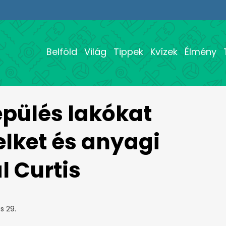
Belföld
Világ
Tippek
Kvízek
Élmény
epülés lakókat
elket és anyagi
l Curtis
s 29.