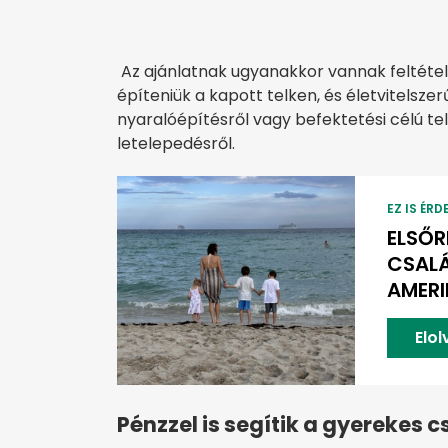
Az ajánlatnak ugyanakkor vannak feltételei
építeniük a kapott telken, és életvitelsze
nyaralóépítésről vagy befektetési célú te
letelepedésről.
EZ IS ÉRD
ELSŐR
CSALÁ
AMER
Elo
Pénzzel is segítik a gyerekes 