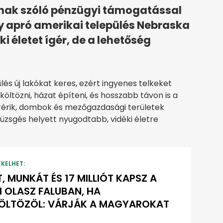
knak szóló pénzügyi támogatással
gy apró amerikai település Nebraska
i életet ígér, de a lehetőség
lés új lakókat keres, ezért ingyenes telkeket
öltözni, házat építeni, és hosszabb távon is a
rérik, dombok és mezőgazdasági területek
yüzsgés helyett nyugodtabb, vidéki életre
EKELHET:
, MUNKÁT ÉS 17 MILLIÓT KAPSZ A
I OLASZ FALUBAN, HA
ÖLTÖZÖL: VÁRJÁK A MAGYAROKAT