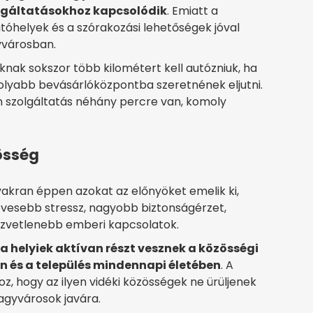
lgáltatásokhoz kapcsolódik
. Emiatt a
tóhelyek és a szórakozási lehetőségek jóval
yvárosban.
knak sokszor több kilométert kell autózniuk, ha
yabb bevásárlóközpontba szeretnének eljutni.
n szolgáltatás néhány percre van, komoly
össég
gyakran éppen azokat az előnyöket emelik ki,
vesebb stressz, nagyobb biztonságérzet,
özvetlenebb emberi kapcsolatok.
a helyiek aktívan részt vesznek a közösségi
 és a település mindennapi életében
. A
z, hogy az ilyen vidéki közösségek ne ürüljenek
 nagyvárosok javára.