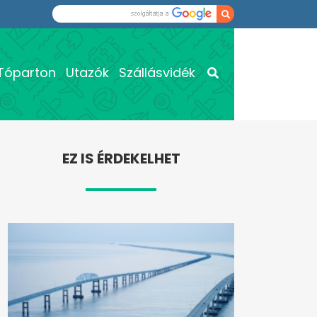
Tóparton
Utazók
Szállásvidék
EZ IS ÉRDEKELHET