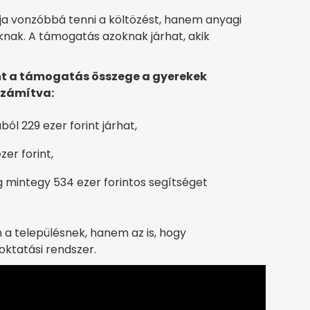
ja vonzóbbá tenni a költözést, hanem anyagi
knak. A támogatás azoknak járhat, akik
int a támogatás összege a gyerekek
számítva:
ól 229 ezer forint járhat,
er forint,
mintegy 534 ezer forintos segítséget
 a településnek, hanem az is, hogy
oktatási rendszer.