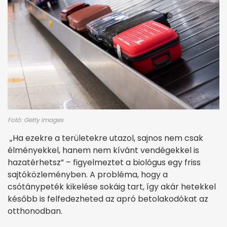
Fotó: Getty Images
„Ha ezekre a területekre utazol, sajnos nem csak
élményekkel, hanem nem kívánt vendégekkel is
hazatérhetsz” – figyelmeztet a biológus egy friss
sajtóközleményben. A probléma, hogy a
csótánypeték kikelése sokáig tart, így akár hetekkel
később is felfedezheted az apró betolakodókat az
otthonodban.