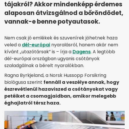
tájakról? Akkor mindenképp érdemes
alaposan átvizsgálnod a bőröndödet,
vannak-e benne potyautasok.
Nem csak jó emlékek és szuvenírek jöhetnek haza
veled a
dél-európai
nyaralásról, hanem akár nem
kívánt „utazótársak” is – írja a
Dagens
. A legtöbb
dél-európai országban ugyanis csótányok
szaladgálnak a bérelt nyaralókban.
Ragna Byrkjeland, a Norsk Hussopp Forsikring
biológusa szerint
fennáll a veszélye annak, hogy
észrevétlenül hazaviszed a csótányokat vagy
petéiket a csomagjaidban, amikor melegebb
éghajlatról térsz haza.