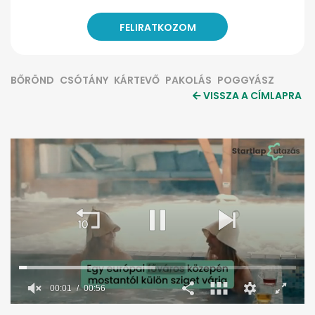
BŐRÖND
CSÓTÁNY
KÁRTEVŐ
PAKOLÁS
POGGYÁSZ
VISSZA A CÍMLAPRA
0