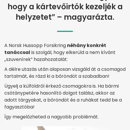
hogy a kártevőirtók kezeljék a
helyzetet” – magyarázta.
A Norsk Hussopp Forsikring
néhány konkrét
tanáccsal
is szolgál, hogy elkerüld a nem kívánt
„szuvenírek” hazahozatalát:
A délre utazás után alaposan vizsgáld át a csomagod
tartalmát, és rázd ki a bőröndöt a szabadban!
Ügyelj a külföldről érkező csomagokra is. Ha bármi
csótánypetére hasonlító dolgot találsz, akkor az
adott tárgyakat, a bőröndöt és a ruhákat tedd be a
fagyasztóba!
Így megelőzheted a nagyobb problémát.