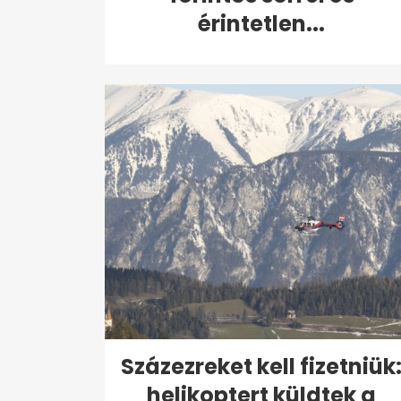
érintetlen...
Százezreket kell fizetniük
helikoptert küldtek a