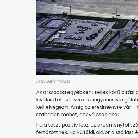
Fotó: Getty Images
Az országba egyébként teljes körű oltási 
kiválasztott utasnak az ingyenes vizsgála
kell elvégezni. Amíg az eredményre vár – a
szabadon mehet, ahová csak akar.
Ha a teszt pozitív lesz, az eredménytől s
fertőzöttnek. Ha külföldi, akkor a szállást