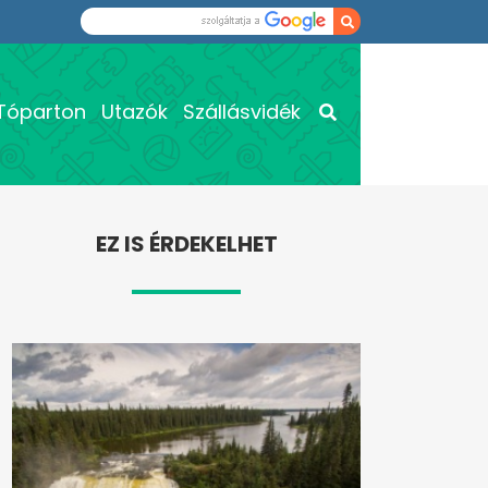
Tóparton
Utazók
Szállásvidék
EZ IS ÉRDEKELHET