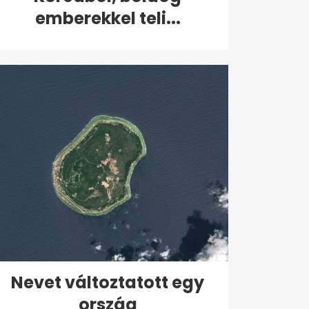
emberekkel teli...
Nevet változtatott egy
ország