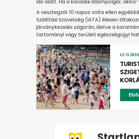
idő alatt. Ha a kanadai állampolgár, akkor
A vesztegzár 10 napos volta ellen egyébké
Szállítási Szövetség (IATA) élesen tiltako
járványkezelés szigorán, illetve a karantén
tartományi vagy területi egészségügyi hat
EZ IS ÉRD
TURIS
SZIGE
KORL
Elo