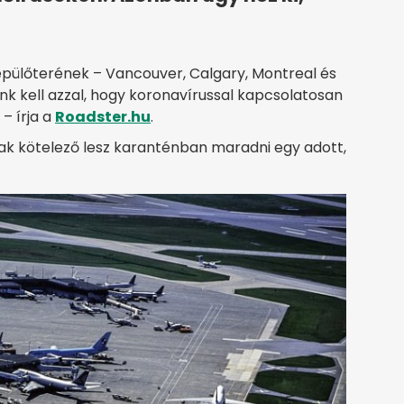
repülőterének – Vancouver, Calgary, Montreal és
nk kell azzal, hogy koronavírussal kapcsolatosan
– írja a
Roadster.hu
.
nnak kötelező lesz karanténban maradni egy adott,