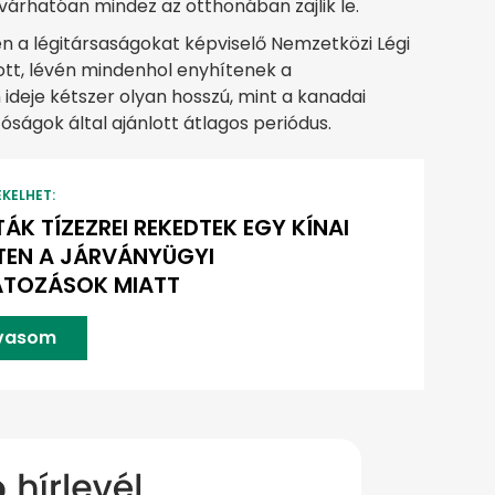
 várhatóan mindez az otthonában zajlik le.
n a légitársaságokat képviselő Nemzetközi Légi
zott, lévén mindenhol enyhítenek a
 ideje kétszer olyan hosszú, mint a kanadai
óságok által ajánlott átlagos periódus.
EKELHET:
TÁK TÍZEZREI REKEDTEK EGY KÍNAI
TEN A JÁRVÁNYÜGYI
ÁTOZÁSOK MIATT
lvasom