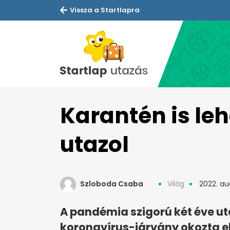
Vissza a Startlapra
Karantén is leh
utazol
Szloboda Csaba
Világ
2022. au
A pandémia szigorú két éve utá
koronavírus-járvány okozta el