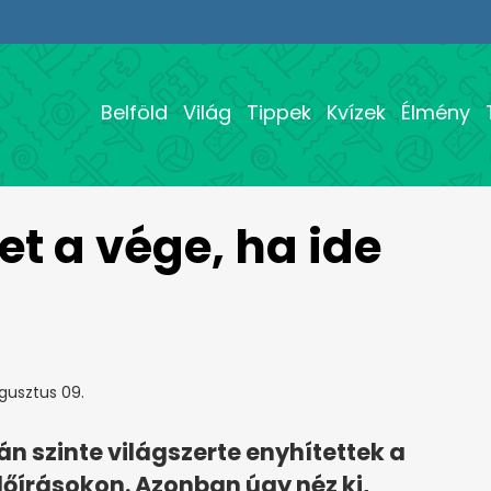
Belföld
Világ
Tippek
Kvízek
Élmény
et a vége, ha ide
gusztus 09.
n szinte világszerte enyhítettek a
őírásokon. Azonban úgy néz ki,