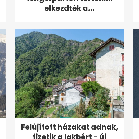
elkezdték a...
:
Felújított házakat adnak,
fizetik a lakbért - új