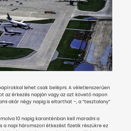
papírokkal lehet csak belépni. A véletlenszerűen
tot az érkezés napján vagy az azt követő napon
mi akár négy napig is eltarthat –, a “tesztalany”
zámolva 10 napig karanténban kell maradni a
 és a napi háromszori étkezést fizetik részükre ez