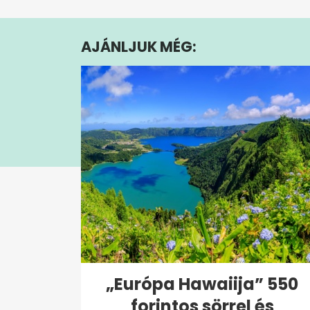
of
1
minute,
AJÁNLJUK MÉG:
5
seconds
Volume
0%
„Európa Hawaiija” 550
forintos sörrel és