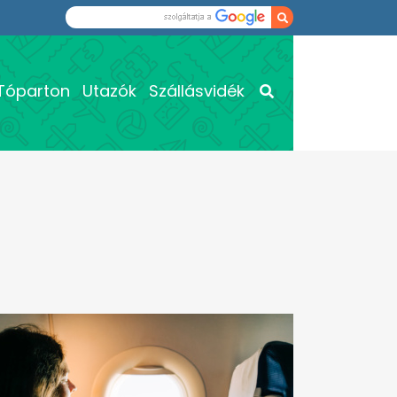
Tóparton
Utazók
Szállásvidék