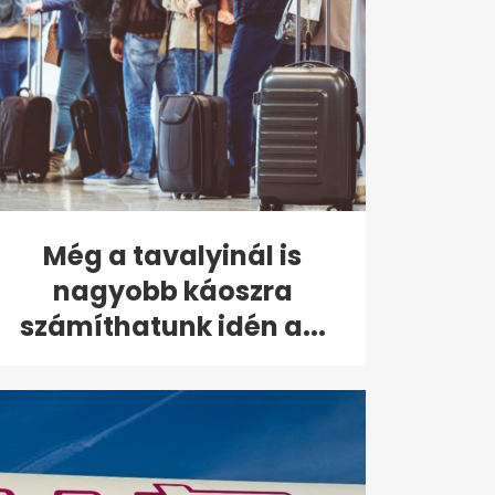
Még a tavalyinál is
nagyobb káoszra
számíthatunk idén a...