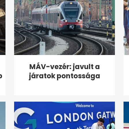
MÁV-vezér: javult a
b
járatok pontossága