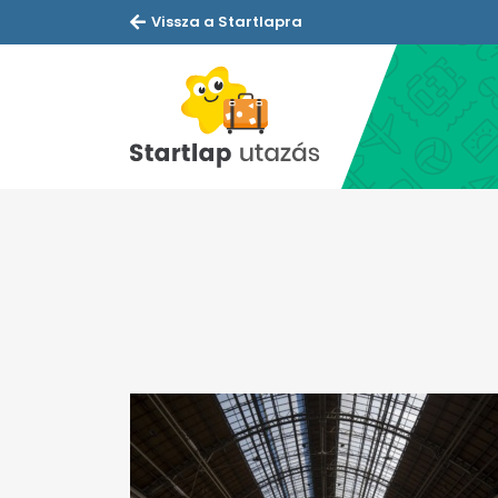
Vissza a Startlapra