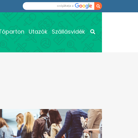
Tóparton
Utazók
Szállásvidék