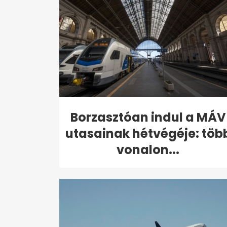
Borzasztóan indul a MÁV
utasainak hétvégéje: töb
vonalon...