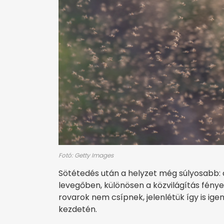
Fotó: Getty Images
Sötétedés után a helyzet még súlyosabb
levegőben, különösen a közvilágítás fénye a
rovarok nem csípnek, jelenlétük így is ige
kezdetén.