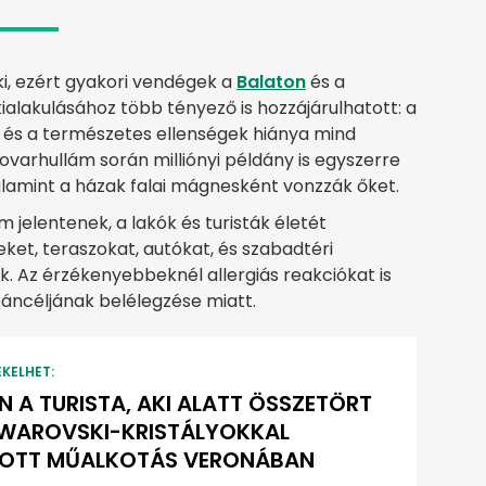
ki, ezért gyakori vendégek a
Balaton
és a
ialakulásához több tényező is hozzájárulhatott: a
 és a természetes ellenségek hiánya mind
rovarhullám során milliónyi példány is egyszerre
 valamint a házak falai mágnesként vonzzák őket.
jelentenek, a lakók és turisták életét
eket, teraszokat, autókat, és szabadtéri
 Az érzékenyebbeknél allergiás reakciókat is
npáncéljának belélegzése miatt.
EKELHET:
N A TURISTA, AKI ALATT ÖSSZETÖRT
SWAROVSKI-KRISTÁLYOKKAL
TOTT MŰALKOTÁS VERONÁBAN