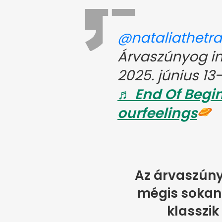
@nataliathetra
Árvaszúnyog in
2025. június 13
♬ End Of Begi
ourfeelings
Az árvaszúny
mégis sokan 
klasszik