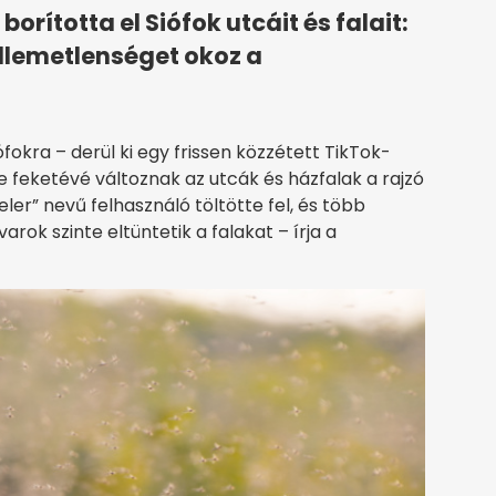
ította el Siófok utcáit és falait:
ellemetlenséget okoz a
fokra – derül ki egy frissen közzétett TikTok-
e feketévé változnak az utcák és házfalak a rajzó
eler” nevű felhasználó töltötte fel, és több
arok szinte eltüntetik a falakat – írja a