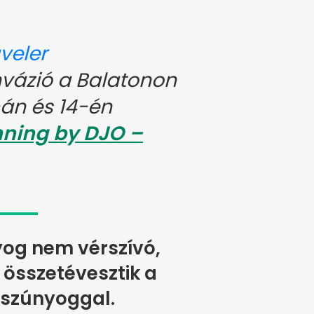
veler
vázió a Balatonon
-án és 14-én
nning by DJO –
og nem vérszívó,
összetévesztik a
 szúnyoggal.