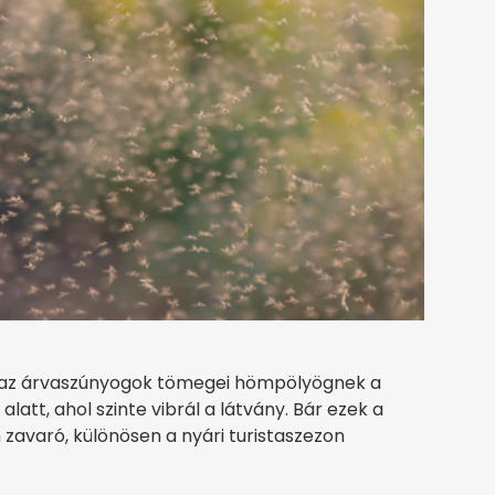
: az árvaszúnyogok tömegei hömpölyögnek a
latt, ahol szinte vibrál a látvány. Bár ezek a
n zavaró, különösen a nyári turistaszezon