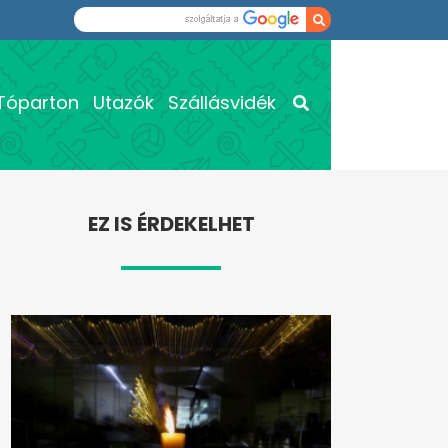
Tóparton
Utazók
Szállásvidék
EZ IS ÉRDEKELHET