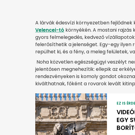
A lárvák édesvízi környezetben fejlődnek 
Velencei-tó
környékén. A mostani rajzás k
gyors felmelegedés, kedvező vízállapotok
felerősíthetik a jelenséget. Egy-egy ilyen 
repülhet ki, és a fény, a meleg felületek,
Noha közvetlen egészségügyi veszélyt nem 
jelentősen megnehezítik: ellepik az erkély
rendezvényeken is komoly gondot okoznak.
kiválthatnak, főként a rovarok levált kiti
EZ IS ÉRD
VIDEÓ
EGY 
BORÍ