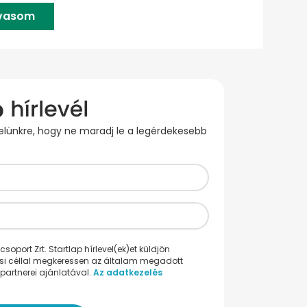
lvasom
evelünkre, hogy ne maradj le a legérdekesebb
oport Zrt. Startlap hírlevel(ek)et küldjön
ési céllal megkeressen az általam megadott
partnerei ajánlatával.
Az adatkezelés