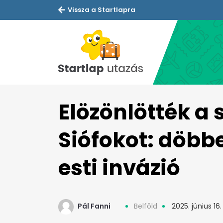
Vissza a Startlapra
Elözönlötték a
Siófokot: döbb
esti invázió
Pál Fanni
Belföld
2025. június 16.