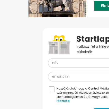
Elo
Iratkozz fel a hírl
cikkekről!
Hozzájárulok, hogy a Central Médiacs
számomra, és közvetlen üzletszerz
elérhetőségeimen saját vagy üzleti 
részletei