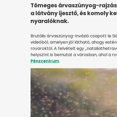
Tömeges árvaszúnyog-rajzás bor
a látvány ijesztő, és komoly k
nyaralóknak.
Brutális árvaszúnyog-invázió csapott le Sió
videóból, amelyen jól látható, ahogy estér
rovaroktól. A felvételt egy „nataliathetrav
helyszínt is bemutat a városban, ahol a rov
Pénzcentrum
.