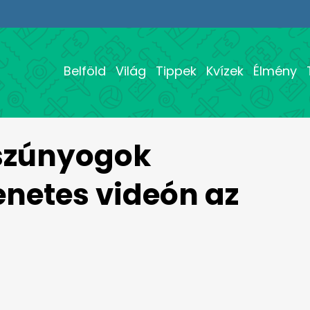
Belföld
Világ
Tippek
Kvízek
Élmény
 szúnyogok
enetes videón az