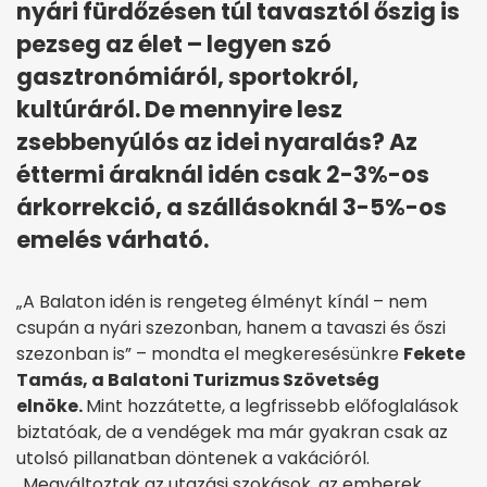
nyári fürdőzésen túl tavasztól őszig is
pezseg az élet – legyen szó
gasztronómiáról, sportokról,
kultúráról. De mennyire lesz
zsebbenyúlós az idei nyaralás? Az
éttermi áraknál idén csak 2-3%-os
árkorrekció, a szállásoknál 3-5%-os
emelés várható.
„A Balaton idén is rengeteg élményt kínál – nem
csupán a nyári szezonban, hanem a tavaszi és őszi
szezonban is” – mondta el megkeresésünkre
Fekete
Tamás, a Balatoni Turizmus Szövetség
elnöke.
Mint hozzátette, a legfrissebb előfoglalások
biztatóak, de a vendégek ma már gyakran csak az
utolsó pillanatban döntenek a vakációról.
„Megváltoztak az utazási szokások, az emberek