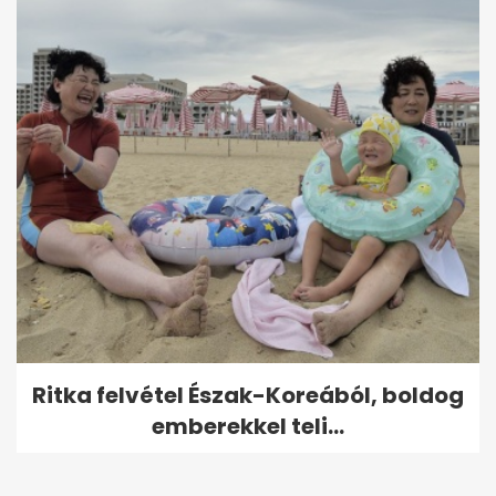
Ritka felvétel Észak-Koreából, boldog
emberekkel teli...