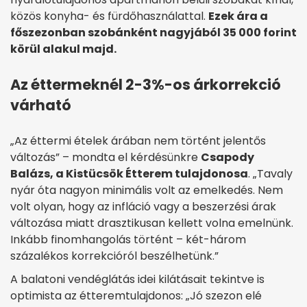
közös konyha- és fürdőhasználattal.
Ezek ára a
főszezonban szobánként nagyjából 35 000 forint
körül alakul majd.
Az éttermeknél 2-3%-os árkorrekció
várható
„Az éttermi ételek árában nem történt jelentős
változás” – mondta el kérdésünkre
Csapody
Balázs, a Kistücsök Étterem tulajdonosa
. „Tavaly
nyár óta nagyon minimális volt az emelkedés. Nem
volt olyan, hogy az infláció vagy a beszerzési árak
változása miatt drasztikusan kellett volna emelnünk.
Inkább finomhangolás történt – két-három
százalékos korrekcióról beszélhetünk.”
A balatoni vendéglátás idei kilátásait tekintve is
optimista az étteremtulajdonos: „Jó szezon elé