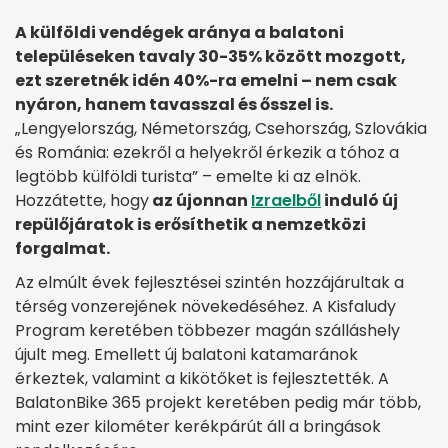
A külföldi vendégek aránya a balatoni
településeken tavaly 30-35% között mozgott,
ezt szeretnék idén 40%-ra emelni – nem csak
nyáron, hanem tavasszal és ősszel is.
„Lengyelország, Németország, Csehország, Szlovákia
és Románia: ezekről a helyekről érkezik a tóhoz a
legtöbb külföldi turista” – emelte ki az elnök.
Hozzátette, hogy
az újonnan
Izraelből
induló új
repülőjáratok is erősíthetik a nemzetközi
forgalmat.
Az elmúlt évek fejlesztései szintén hozzájárultak a
térség vonzerejének növekedéséhez. A Kisfaludy
Program keretében többezer magán szálláshely
újult meg. Emellett új balatoni katamaránok
érkeztek, valamint a kikötőket is fejlesztették. A
BalatonBike 365 projekt keretében pedig már több,
mint ezer kilométer kerékpárút áll a bringások