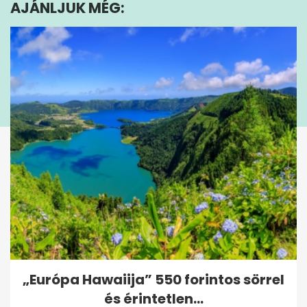
AJÁNLJUK MÉG:
1
second
„Európa Hawaiija” 550 forintos sörrel
és érintetlen...