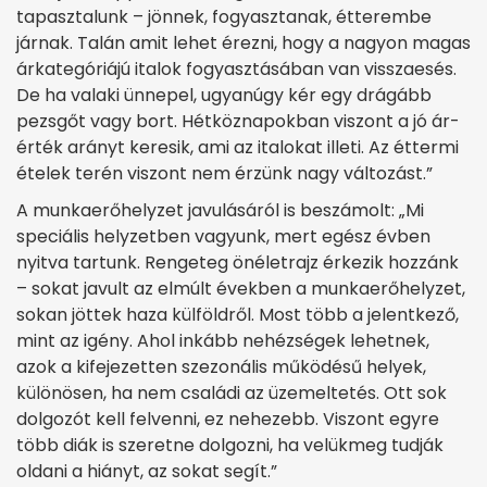
tapasztalunk – jönnek, fogyasztanak, étterembe
járnak. Talán amit lehet érezni, hogy a nagyon magas
árkategóriájú italok fogyasztásában van visszaesés.
De ha valaki ünnepel, ugyanúgy kér egy drágább
pezsgőt vagy bort. Hétköznapokban viszont a jó ár-
érték arányt keresik, ami az italokat illeti. Az éttermi
ételek terén viszont nem érzünk nagy változást.”
A munkaerőhelyzet javulásáról is beszámolt: „Mi
speciális helyzetben vagyunk, mert egész évben
nyitva tartunk. Rengeteg önéletrajz érkezik hozzánk
– sokat javult az elmúlt években a munkaerőhelyzet,
sokan jöttek haza külföldről. Most több a jelentkező,
mint az igény. Ahol inkább nehézségek lehetnek,
azok a kifejezetten szezonális működésű helyek,
különösen, ha nem családi az üzemeltetés. Ott sok
dolgozót kell felvenni, ez nehezebb. Viszont egyre
több diák is szeretne dolgozni, ha velükmeg tudják
oldani a hiányt, az sokat segít.”