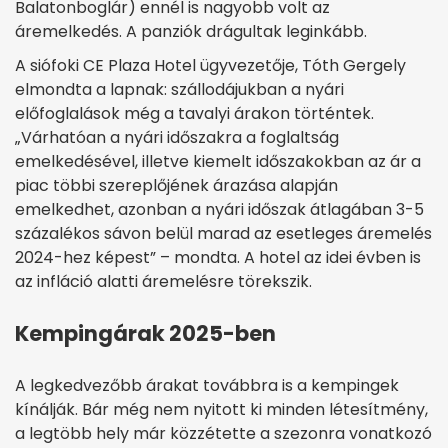
Balatonboglár) ennél is nagyobb volt az
áremelkedés. A panziók drágultak leginkább.
A siófoki CE Plaza Hotel ügyvezetője, Tóth Gergely
elmondta a lapnak: szállodájukban a nyári
előfoglalások még a tavalyi árakon történtek.
„Várhatóan a nyári időszakra a foglaltság
emelkedésével, illetve kiemelt időszakokban az ár a
piac többi szereplőjének árazása alapján
emelkedhet, azonban a nyári időszak átlagában 3-5
százalékos sávon belül marad az esetleges áremelés
2024-hez képest” – mondta. A hotel az idei évben is
az infláció alatti áremelésre törekszik.
Kempingárak 2025-ben
A legkedvezőbb árakat továbbra is a kempingek
kínálják. Bár még nem nyitott ki minden létesítmény,
a legtöbb hely már közzétette a szezonra vonatkozó