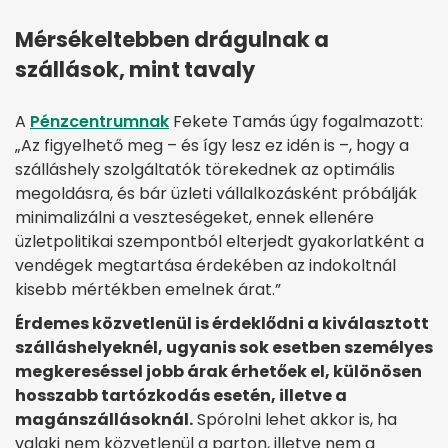
Mérsékeltebben drágulnak a
szállások, mint tavaly
A
Pénzcentrumnak
Fekete Tamás úgy fogalmazott:
„Az figyelhető meg – és így lesz ez idén is –, hogy a
szálláshely szolgáltatók törekednek az optimális
megoldásra, és bár üzleti vállalkozásként próbálják
minimalizálni a veszteségeket, ennek ellenére
üzletpolitikai szempontból elterjedt gyakorlatként a
vendégek megtartása érdekében az indokoltnál
kisebb mértékben emelnek árat.”
Érdemes közvetlenül is érdeklődni a kiválasztott
szálláshelyeknél, ugyanis sok esetben személyes
megkereséssel jobb árak érhetőek el, különösen
hosszabb tartózkodás esetén, illetve a
magánszállásoknál.
Spórolni lehet akkor is, ha
valaki nem közvetlenül a parton, illetve nem a