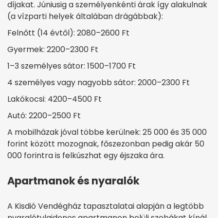
díjakat. Júniusig a személyenkénti árak így alakulnak
(a vízparti helyek általában drágábbak):
Felnőtt (14 évtől): 2080–2600 Ft
Gyermek: 2200–2300 Ft
1–3 személyes sátor: 1500–1700 Ft
4 személyes vagy nagyobb sátor: 2000–2300 Ft
Lakókocsi: 4200–4500 Ft
Autó: 2200–2500 Ft
A mobilházak jóval többe kerülnek: 25 000 és 35 000
forint között mozognak, főszezonban pedig akár 50
000 forintra is felkúszhat egy éjszaka ára.
Apartmanok és nyaralók
A Kisdió Vendégház tapasztalatai alapján a legtöbb
nyaralótulajdonos apartmanon belüli szobákat kínál,