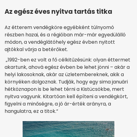
Az egész éves nyitva tartás titka
Az étterem vendégköre egyébként túlnyomó
részben hazai, és a régióban már-már egyedülálló
módon, a vendéglátóhely egész évben nyitott
ajtókkal várja a betérőket.
„1992-ben ez volt a fő célkitűzésünk: olyan éttermet
akartunk, ahová egész évben be lehet jönni – akár a
helyi lakosoknak, akár az üzletembereknek, akik a
környéken dolgoznak. Tudják, hogy egy sima januári
hétköznapon is be lehet térni a Kistücsökbe, mert
nyitva vagyunk. Kitartóan kell építeni a vendégkört,
figyelni a minőségre, a jó ár-érték arányra, a
hangulatra, ez a titok.”