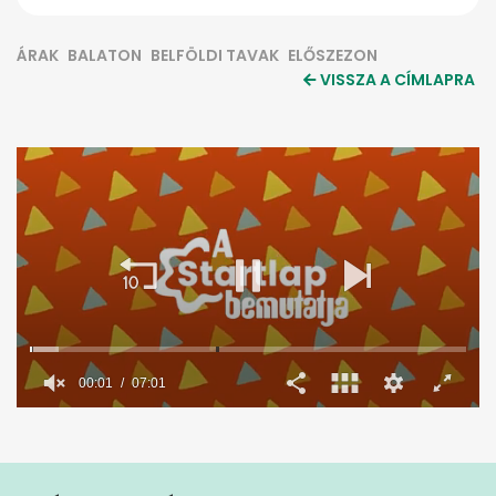
ÁRAK
BALATON
BELFÖLDI TAVAK
ELŐSZEZON
VISSZA A CÍMLAPRA
0
seconds
of
7
minutes,