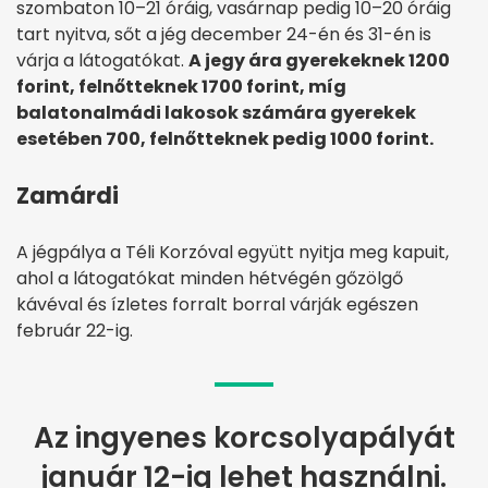
szombaton 10–21 óráig, vasárnap pedig 10–20 óráig
tart nyitva, sőt a jég december 24-én és 31-én is
várja a látogatókat.
A jegy ára gyerekeknek 1200
forint, felnőtteknek 1700 forint, míg
balatonalmádi lakosok számára gyerekek
esetében 700, felnőtteknek pedig 1000 forint.
Zamárdi
A jégpálya a Téli Korzóval együtt nyitja meg kapuit,
ahol a látogatókat minden hétvégén gőzölgő
kávéval és ízletes forralt borral várják egészen
február 22-ig.
Az ingyenes korcsolyapályát
január 12-ig lehet használni.