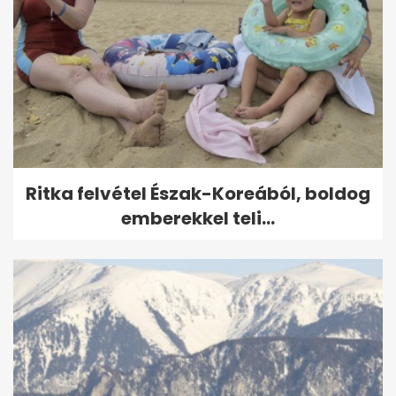
Ritka felvétel Észak-Koreából, boldog
emberekkel teli...