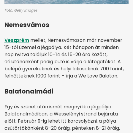
Fotó: Getty Images
Nemesvámos
Veszprém
mellet, Nemesvámoson már november
15-től üzemel a jégpálya
.
Két hónapon át minden
nap nyitva találjuk 10–14 és 15–20 óra között,
délutánonként pedig büfé is várja a látogatókat. A
belépő gyerekeknek és helyi lakosoknak 700 forint,
felnőtteknek 1000 forint – írja a We Love Balaton.
Balatonalmádi
Egy év szünet után ismét megnyílik a jégpálya
Balatonalmádiban, a Wesselényi strand bejárata
előtt. Február 9-ig lehet itt korcsolyázni, a pálya
csütörtökönként 8–20 óráig, pénteken 8–21 óráig,