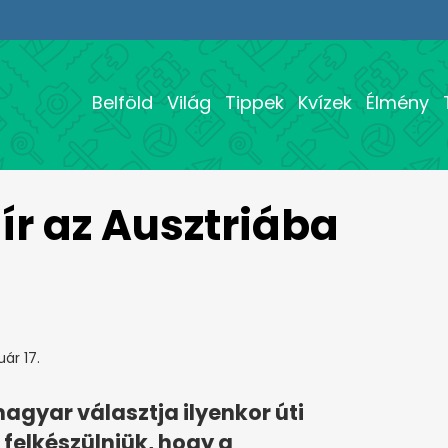
Belföld
Világ
Tippek
Kvízek
Élmény
ír az Ausztriába
ár 17.
agyar választja ilyenkor úti
 felkészülniük, hogy a