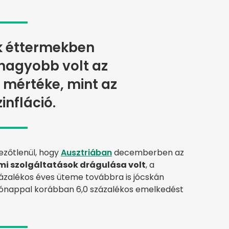
k éttermekben
nagyobb volt az
mértéke, mint az
infláció.
vezőtlenül, hogy
Ausztriában
decemberben az
rmi szolgáltatások drágulása volt
, a
ázalékos éves üteme továbbra is jócskán
 hónappal korábban 6,0 százalékos emelkedést