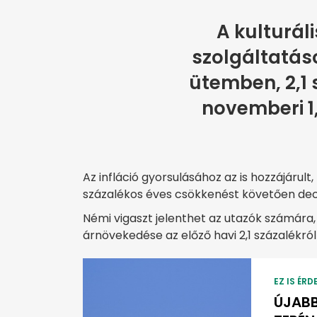
A kulturál
szolgáltatáso
ütemben, 2,1 
novemberi 1,
Az infláció gyorsulásához az is hozzájárult
százalékos éves csökkenést követően de
Némi vigaszt jelenthet az utazók számára,
árnövekedése az előző havi 2,1 százalékról 
EZ IS ÉRD
ÚJABB