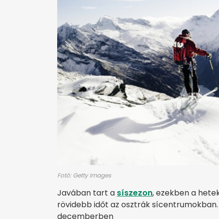
Fotó: Getty Images
Javában tart a
síszezon
, ezekben a hete
rövidebb időt az osztrák sícentrumokban. 
decemberben