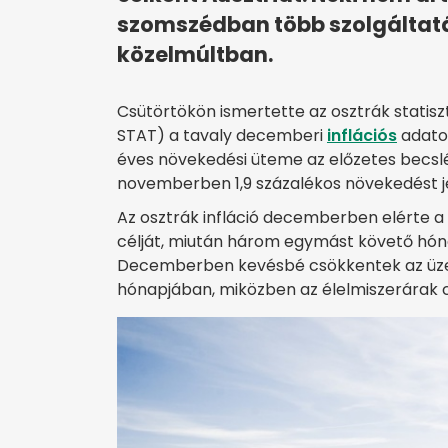
szomszédban több szolgáltatás
közelmúltban.
Csütörtökön ismertette az osztrák statiszt
STAT) a tavaly decemberi
inflációs
adatok
éves növekedési üteme az előzetes becslé
novemberben 1,9 százalékos növekedést jeg
Az osztrák infláció decemberben elérte a 
célját, miután három egymást követő hóna
Decemberben kevésbé csökkentek az üze
hónapjában, miközben az élelmiszerárak