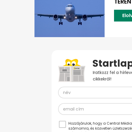
TERÉN
Elo
Iratkozz fel a hírl
cikkekről!
Hozzájárulok, hogy a Central Médiacs
számomra, és közvetlen üzletszerz