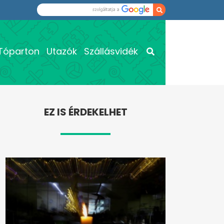
Tóparton
Utazók
Szállásvidék
EZ IS ÉRDEKELHET