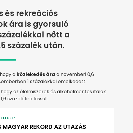
is és rekreációs
k ára is gyorsuló
százalékkal nőtt a
5 százalék után.
, hogy a
közlekedés ára
a novemberi 0,6
cemberben 1 százalékkal emelkedett.
 hogy az élelmiszerek és alkoholmentes italok
1,6 százalékra lassult.
EKELHET:
 MAGYAR REKORD AZ UTAZÁS