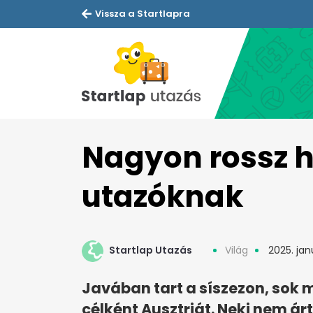
Vissza a Startlapra
Nagyon rossz h
utazóknak
Startlap Utazás
Világ
2025. janu
Javában tart a síszezon, sok m
célként Ausztriát. Neki nem árt