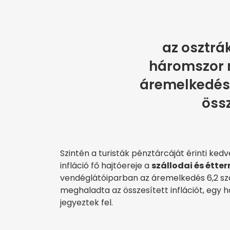
az osztrá
háromszor 
áremelkedés 
össz
Szintén a turisták pénztárcáját érinti ked
infláció fő hajtóereje a
szállodai és étte
vendéglátóiparban az áremelkedés 6,2 sz
meghaladta az összesített inflációt, egy
jegyeztek fel.