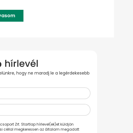
lvasom
evelünkre, hogy ne maradj le a legérdekesebb
oport Zrt. Startlap hírlevel(ek)et küldjön
ési céllal megkeressen az általam megadott