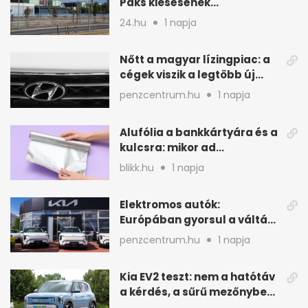
Paks kiesésének
áthidalásában
24.hu
1 napja
Magyarországon
Nőtt a magyar lízingpiac: a
cégek viszik a legtöbb új
autót 2024-ben
penzcentrum.hu
1 napja
Alufólia a bankkártyára és a
kulcsra: mikor ad
pluszvédelmet?
blikk.hu
1 napja
Elektromos autók:
Európában gyorsul a váltás,
Magyarország
penzcentrum.hu
1 napja
lemaradóban
Kia EV2 teszt: nem a hatótáv
a kérdés, a sűrű mezőnyben
dől el