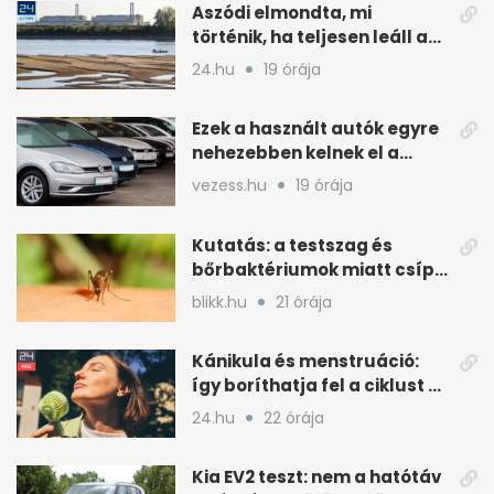
Aszódi elmondta, mi
történik, ha teljesen leáll a
paksi atomerőmű
24.hu
19 órája
Ezek a használt autók egyre
nehezebben kelnek el a
magyar piacon
vezess.hu
19 órája
Kutatás: a testszag és
bőrbaktériumok miatt csípik
inkább a szúnyogok
blikk.hu
21 órája
Kánikula és menstruáció:
így boríthatja fel a ciklust a
hőség
24.hu
22 órája
Kia EV2 teszt: nem a hatótáv