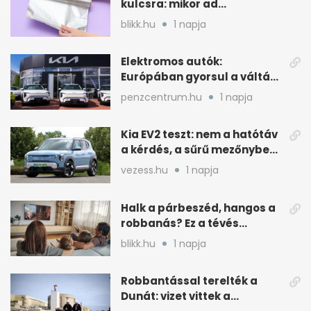
kulcsra: mikor ad
pluszvédelmet?
blikk.hu
1 napja
Elektromos autók:
Európában gyorsul a váltás,
Magyarország
penzcentrum.hu
1 napja
lemaradóban
Kia EV2 teszt: nem a hatótáv
a kérdés, a sűrű mezőnyben
dől el
vezess.hu
1 napja
Halk a párbeszéd, hangos a
robbanás? Ez a tévés
beállítás segít
blikk.hu
1 napja
Robbantással terelték a
Dunát: vizet vittek a