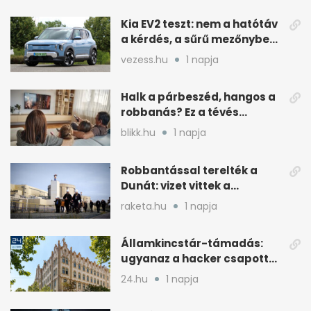
Kia EV2 teszt: nem a hatótáv
a kérdés, a sűrű mezőnyben
dől el
vezess.hu
1 napja
Halk a párbeszéd, hangos a
robbanás? Ez a tévés
beállítás segít
blikk.hu
1 napja
Robbantással terelték a
Dunát: vizet vittek a
cernavodai atomerőmű felé
raketa.hu
1 napja
Államkincstár-támadás:
ugyanaz a hacker csapott
le, mint Romániában
24.hu
1 napja