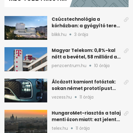
minutes,
45
seconds
Csúcstechnológia a
kórházban: a gyógyító terek
kulcsa az áramlás
blikk.hu
3 órája
Magyar Telekom: 0,8%-kal
nőtt a bevétel, 58 milliárd a
nyereség
penzcentrum.hu
10 órája
Álcázott kamiont fotóztak:
sokan német prototípust
sejtenek mögötte
vezess.hu
11 órája
HungaroMet-riasztás a talaj
menti ózon miatt: ezt jelenti
a gyakorlatban
telex.hu
11 órája