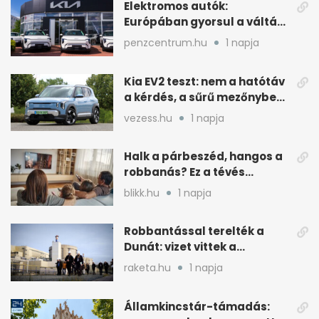
Elektromos autók:
Európában gyorsul a váltás,
Magyarország
penzcentrum.hu
1 napja
lemaradóban
Kia EV2 teszt: nem a hatótáv
a kérdés, a sűrű mezőnyben
dől el
vezess.hu
1 napja
Halk a párbeszéd, hangos a
robbanás? Ez a tévés
beállítás segít
blikk.hu
1 napja
Robbantással terelték a
Dunát: vizet vittek a
cernavodai atomerőmű felé
raketa.hu
1 napja
Államkincstár-támadás: