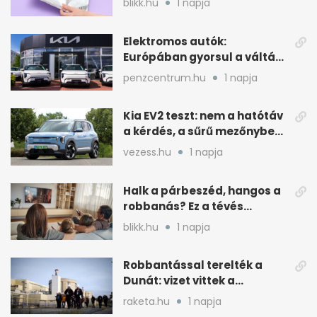
blikk.hu
1 napja
Elektromos autók:
Európában gyorsul a váltás,
Magyarország
penzcentrum.hu
1 napja
lemaradóban
Kia EV2 teszt: nem a hatótáv
a kérdés, a sűrű mezőnyben
dől el
vezess.hu
1 napja
Halk a párbeszéd, hangos a
robbanás? Ez a tévés
beállítás segít
blikk.hu
1 napja
Robbantással terelték a
Dunát: vizet vittek a
cernavodai atomerőmű felé
raketa.hu
1 napja