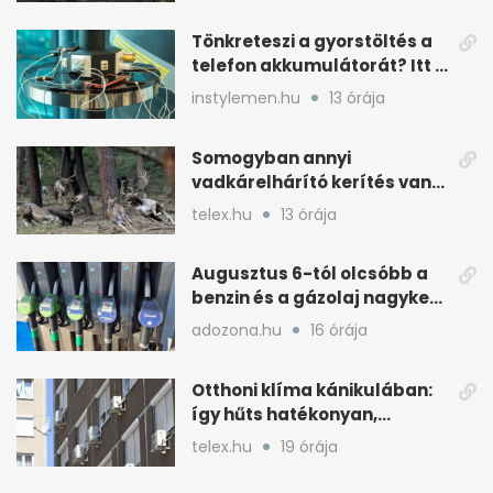
Tönkreteszi a gyorstöltés a
telefon akkumulátorát? Itt a
válasz
instylemen.hu
13 órája
Somogyban annyi
vadkárelhárító kerítés van,
kétszer körbeérné az
telex.hu
13 órája
országot
Augusztus 6-tól olcsóbb a
benzin és a gázolaj nagyker
ára
adozona.hu
16 órája
Otthoni klíma kánikulában:
így hűts hatékonyan,
kevesebb árammal
telex.hu
19 órája