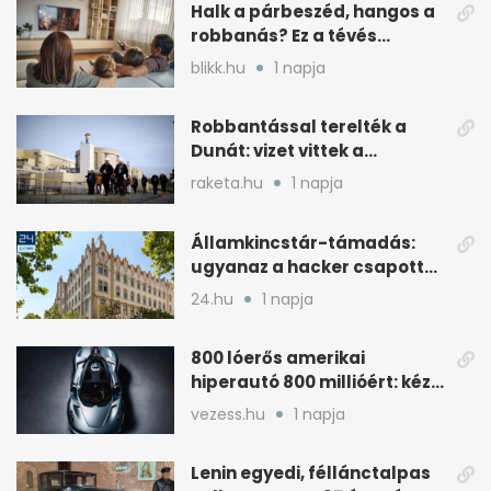
Halk a párbeszéd, hangos a
robbanás? Ez a tévés
beállítás segít
blikk.hu
1 napja
Robbantással terelték a
Dunát: vizet vittek a
cernavodai atomerőmű felé
raketa.hu
1 napja
Államkincstár-támadás:
ugyanaz a hacker csapott
le, mint Romániában
24.hu
1 napja
800 lóerős amerikai
hiperautó 800 millióért: kézi
váltóval jön
vezess.hu
1 napja
Lenin egyedi, féllánctalpas