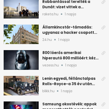
Robbantással terelték a
Dunát: vizet vittek a
cernavodai atomerőmű felé
raketa.hu
1 napja
Államkincstár-támadás:
ugyanaz a hacker csapott
le, mint Romániában
24.hu
1 napja
800 lóerős amerikai
hiperautó 800 millióért: kézi
váltóval jön
vezess.hu
1 napja
Lenin egyedi, féllánctalpas
Rolls-Royce-a 35 év után
kijött a garázsból
blikk.hu
1 napja
Samsung okostévék: appok