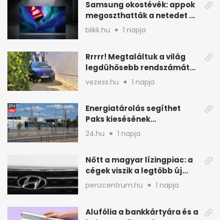
Samsung okostévék: appok
megoszthatták a netedet a
tudtod nélkül
blikk.hu
1 napja
Rrrrr! Megtaláltuk a világ
legdühösebb rendszámát
és az árát is
vezess.hu
1 napja
Energiatárolás segíthet
Paks kiesésének
áthidalásában
24.hu
1 napja
Magyarországon
Nőtt a magyar lízingpiac: a
cégek viszik a legtöbb új
autót 2024-ben
penzcentrum.hu
1 napja
Alufólia a bankkártyára és a