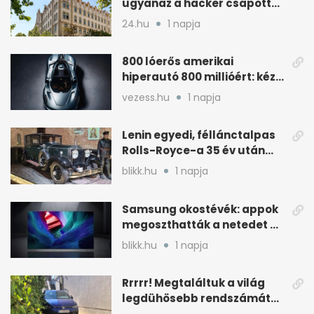
ugyanaz a hacker csapott
le, mint Romániában
24.hu
1 napja
800 lóerős amerikai
hiperautó 800 millióért: kézi
váltóval jön
vezess.hu
1 napja
Lenin egyedi, féllánctalpas
Rolls-Royce-a 35 év után
kijött a garázsból
blikk.hu
1 napja
Samsung okostévék: appok
megoszthatták a netedet a
tudtod nélkül
blikk.hu
1 napja
Rrrrr! Megtaláltuk a világ
legdühösebb rendszámát
és az árát is