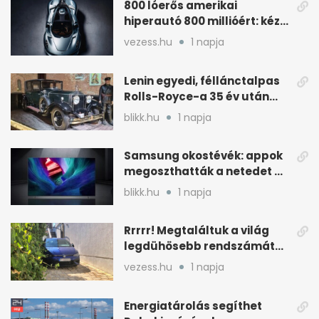
800 lóerős amerikai
hiperautó 800 millióért: kézi
váltóval jön
vezess.hu
1 napja
Lenin egyedi, féllánctalpas
Rolls-Royce-a 35 év után
kijött a garázsból
blikk.hu
1 napja
Samsung okostévék: appok
megoszthatták a netedet a
tudtod nélkül
blikk.hu
1 napja
Rrrrr! Megtaláltuk a világ
legdühösebb rendszámát
és az árát is
vezess.hu
1 napja
Energiatárolás segíthet