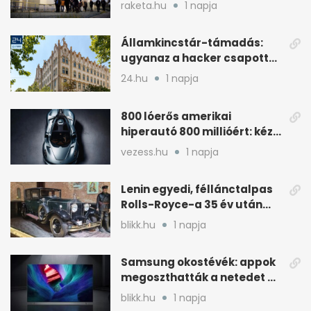
cernavodai atomerőmű felé
raketa.hu
1 napja
Államkincstár-támadás:
ugyanaz a hacker csapott
le, mint Romániában
24.hu
1 napja
800 lóerős amerikai
hiperautó 800 millióért: kézi
váltóval jön
vezess.hu
1 napja
Lenin egyedi, féllánctalpas
Rolls-Royce-a 35 év után
kijött a garázsból
blikk.hu
1 napja
Samsung okostévék: appok
megoszthatták a netedet a
tudtod nélkül
blikk.hu
1 napja