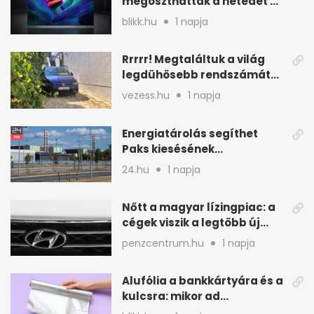
megoszthatták a netedet a
tudtod nélkül
blikk.hu
1 napja
Rrrrr! Megtaláltuk a világ
legdühösebb rendszámát
és az árát is
vezess.hu
1 napja
Energiatárolás segíthet
Paks kiesésének
áthidalásában
24.hu
1 napja
Magyarországon
Nőtt a magyar lízingpiac: a
cégek viszik a legtöbb új
autót 2024-ben
penzcentrum.hu
1 napja
Alufólia a bankkártyára és a
kulcsra: mikor ad
pluszvédelmet?