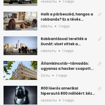
vezess.hu
1 napja
Halk a párbeszéd, hangos a
robbanás? Ez a tévés
beállítás segít
blikk.hu
1 napja
Robbantással terelték a
Dunát: vizet vittek a
cernavodai atomerőmű felé
raketa.hu
1 napja
Államkincstár-támadás:
ugyanaz a hacker csapott
le, mint Romániában
24.hu
1 napja
800 lóerős amerikai
hiperautó 800 millióért: kézi
váltóval jön
vezess.hu
1 napja