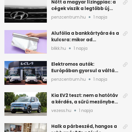
Nőtt a magyar lízingpiac: a
cégek viszik a legtöbb új
autót 2024-ben
penzcentrum.hu
1 napja
Alufólia a bankkártyára és a
kulcsra: mikor ad
pluszvédelmet?
blikk.hu
1 napja
Elektromos autók:
Európában gyorsul a váltás,
Magyarország
penzcentrum.hu
1 napja
lemaradóban
Kia EV2 teszt: nem a hatótáv
a kérdés, a sűrű mezőnyben
dől el
vezess.hu
1 napja
Halk a párbeszéd, hangos a