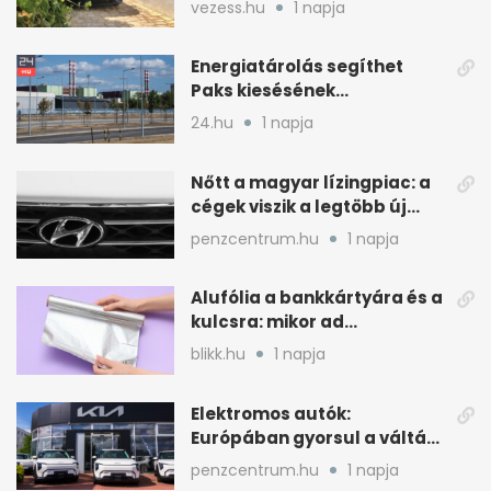
vezess.hu
1 napja
Energiatárolás segíthet
Paks kiesésének
áthidalásában
24.hu
1 napja
Magyarországon
Nőtt a magyar lízingpiac: a
cégek viszik a legtöbb új
autót 2024-ben
penzcentrum.hu
1 napja
Alufólia a bankkártyára és a
kulcsra: mikor ad
pluszvédelmet?
blikk.hu
1 napja
Elektromos autók:
Európában gyorsul a váltás,
Magyarország
penzcentrum.hu
1 napja
lemaradóban