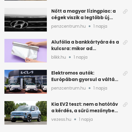
Nőtt a magyar lízingpiac: a
cégek viszik a legtöbb új
autót 2024-ben
penzcentrum.hu
1 napja
Alufólia a bankkártyára és a
kulcsra: mikor ad
pluszvédelmet?
blikk.hu
1 napja
Elektromos autók:
Európában gyorsul a váltás,
Magyarország
penzcentrum.hu
1 napja
lemaradóban
Kia EV2 teszt: nem a hatótáv
a kérdés, a sűrű mezőnyben
dől el
vezess.hu
1 napja