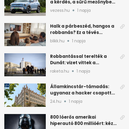
a kérdés, a sűrű mezőnyben
dől el
vezess.hu
1 napja
Halk a párbeszéd, hangos a
robbanás? Ez a tévés
beállítás segít
blikk.hu
1 napja
Robbantással terelték a
Dunát: vizet vittek a
cernavodai atomerőmű felé
raketa.hu
1 napja
Államkincstár-támadás:
ugyanaz a hacker csapott
le, mint Romániában
24.hu
1 napja
800 lóerős amerikai
hiperautó 800 millióért: kézi