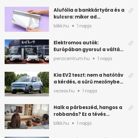
Alufólia a bankkártyára és a
kulcsra: mikor ad
pluszvédelmet?
blikk.hu
1 napja
Elektromos autók:
Európában gyorsul a váltás,
Magyarország
penzcentrum.hu
1 napja
lemaradóban
Kia EV2 teszt: nem a hatótáv
a kérdés, a sűrű mezőnyben
dől el
vezess.hu
1 napja
Halk a párbeszéd, hangos a
robbanás? Ez a tévés
beállítás segít
blikk.hu
1 napja