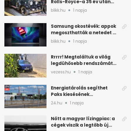
Rolls-Royce-a 35 év után
kijött a garázsból
blikk.hu
1 napja
Samsung okostévék: appok
megoszthatták a netedet a
tudtod nélkül
blikk.hu
1 napja
Rrrrr! Megtaláltuk a világ
legdühösebb rendszámát
és az árát is
vezess.hu
1 napja
Energiatárolás segíthet
Paks kiesésének
áthidalásában
24.hu
1 napja
Magyarországon
Nőtt a magyar lízingpiac: a
cégek viszik a legtöbb új