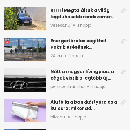
Rrrrr! Megtaláltuk a világ
legdühösebb rendszámát
és az árát is
vezess.hu
1 napja
Energiatárolás segíthet
Paks kiesésének
áthidalásában
24.hu
1 napja
Magyarországon
Nőtt a magyar lízingpiac: a
cégek viszik a legtöbb új
autót 2024-ben
penzcentrum.hu
1 napja
Alufólia a bankkártyára és a
kulcsra: mikor ad
pluszvédelmet?
blikk.hu
1 napja