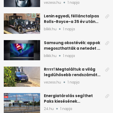
váltóval jön
vezess.hu
1 napja
Lenin egyedi, féllánctalpas
Rolls-Royce-a 35 év után
kijött a garázsból
blikk.hu
1 napja
Samsung okostévék: appok
megoszthatták a netedet a
tudtod nélkül
blikk.hu
1 napja
Rrrrr! Megtaláltuk a világ
legdühösebb rendszámát
és az árát is
vezess.hu
1 napja
Energiatárolás segíthet
Paks kiesésének
áthidalásában
24.hu
1 napja
Magyarországon