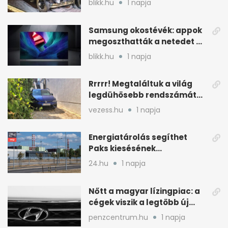
blikk.hu
1 napja
Samsung okostévék: appok
megoszthatták a netedet a
tudtod nélkül
blikk.hu
1 napja
Rrrrr! Megtaláltuk a világ
legdühösebb rendszámát
és az árát is
vezess.hu
1 napja
Energiatárolás segíthet
Paks kiesésének
áthidalásában
24.hu
1 napja
Magyarországon
Nőtt a magyar lízingpiac: a
cégek viszik a legtöbb új
autót 2024-ben
penzcentrum.hu
1 napja