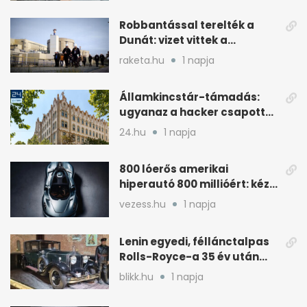
Robbantással terelték a
Dunát: vizet vittek a
cernavodai atomerőmű felé
raketa.hu
1 napja
Államkincstár-támadás:
ugyanaz a hacker csapott
le, mint Romániában
24.hu
1 napja
800 lóerős amerikai
hiperautó 800 millióért: kézi
váltóval jön
vezess.hu
1 napja
Lenin egyedi, féllánctalpas
Rolls-Royce-a 35 év után
kijött a garázsból
blikk.hu
1 napja