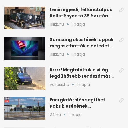
Lenin egyedi, féllánctalpas
Rolls-Royce-a 35 év után
kijött a garázsból
blikk.hu
1 napja
Samsung okostévék: appok
megoszthatták a netedet a
tudtod nélkül
blikk.hu
1 napja
Rrrrr! Megtaláltuk a világ
legdühösebb rendszámát
és az árát is
vezess.hu
1 napja
Energiatárolás segíthet
Paks kiesésének
áthidalásában
24.hu
1 napja
Magyarországon