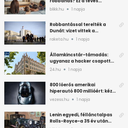
robbanás? Ez a tévés
beállítás segít
blikk.hu
1 napja
Robbantással terelték a
Dunát: vizet vittek a
cernavodai atomerőmű felé
raketa.hu
1 napja
Államkincstár-támadás:
ugyanaz a hacker csapott
le, mint Romániában
24.hu
1 napja
800 lóerős amerikai
hiperautó 800 millióért: kézi
váltóval jön
vezess.hu
1 napja
Lenin egyedi, féllánctalpas
Rolls-Royce-a 35 év után
kijött a garázsból