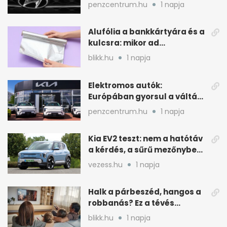
autót 2024-ben
penzcentrum.hu
1 napja
Alufólia a bankkártyára és a
kulcsra: mikor ad
pluszvédelmet?
blikk.hu
1 napja
Elektromos autók:
Európában gyorsul a váltás,
Magyarország
penzcentrum.hu
1 napja
lemaradóban
Kia EV2 teszt: nem a hatótáv
a kérdés, a sűrű mezőnyben
dől el
vezess.hu
1 napja
Halk a párbeszéd, hangos a
robbanás? Ez a tévés
beállítás segít
blikk.hu
1 napja